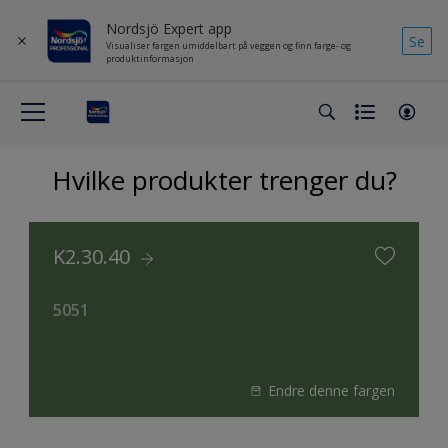
Nordsjö Expert app
Se
Visualiser fargen umiddelbart på veggen og finn farge- og
produktinformasjon
Hvilke produkter trenger du?
K2.30.40
5051
Endre denne fargen