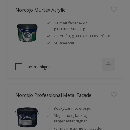
Nordsjö Murtex Acrylic
Helmatt fasade- og
grunnmursmaling
Gir en fin, glatt og matt overflate
Miljømerket
Sammenligne
Nordsjö Professional Metal Facade
Beskytter mot erosjon
Meget høy glans-og
fargebestandighet
For maling av metallfasader