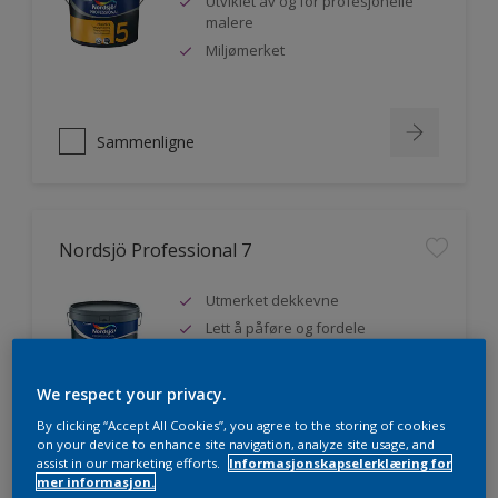
Utviklet av og for profesjonelle
malere
Miljømerket
Sammenligne
Nordsjö Professional 7
Utmerket dekkevne
Lett å påføre og fordele
Jevnere og finere finish, også i
mørke farger
We respect your privacy.
By clicking “Accept All Cookies”, you agree to the storing of cookies
on your device to enhance site navigation, analyze site usage, and
assist in our marketing efforts.
Informasjonskapselerklæring for
Sammenligne
mer informasjon.