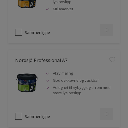
lysinnslipp
Miljømerket
Sammenligne
Nordsjö Professional A7
Akrylmaling
God dekkevne og vaskbar
Velegnet til nybygg og til rom med
store lysinnslipp
Sammenligne