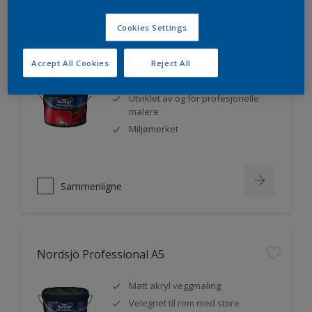
Cookies Settings
Nordsjö Professional 20
Accept All Cookies
Reject All
Veggmaling med god dekkevne
Utviklet av og for profesjonelle
malere
Miljømerket
Sammenligne
Nordsjö Professional A5
Matt akryl veggmaling
Velegnet til rom med store