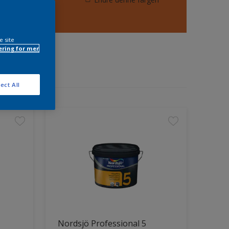
e site
ring for mer
ect All
Nordsjö Professional 5