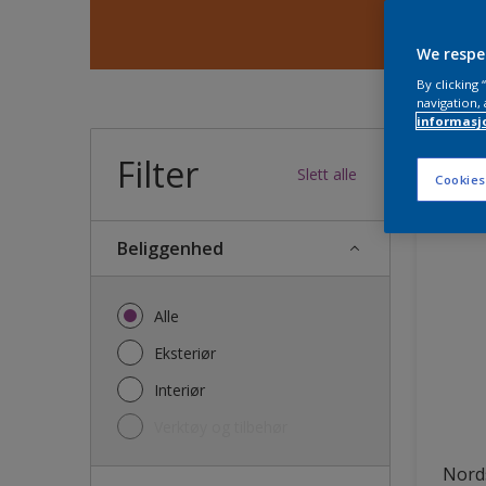
We respe
By clicking
navigation, 
informasj
Filter
31
produk
Slett alle
Cookies
Beliggenhed
Alle
Eksteriør
Interiør
Verktøy og tilbehør
Nords