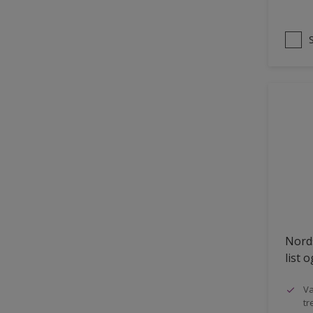
Nords
list 
Va
tr