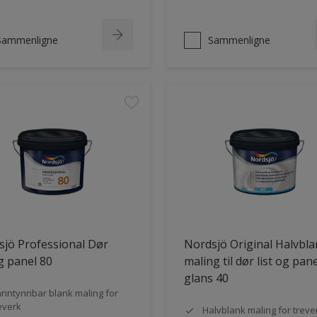
Sammenligne
Sammenligne
jö Professional Dør
Nordsjö Original Halvbl
og panel 80
maling til dør list og pane
glans 40
nntynnbar blank maling for
everk
Halvblank maling for treve