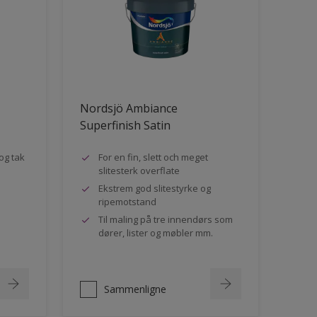
Nordsjö Ambiance
Superfinish Satin
og tak
For en fin, slett och meget
slitesterk overflate
Ekstrem god slitestyrke og
ripemotstand
Til maling på tre innendørs som
dører, lister og møbler mm.
Sammenligne