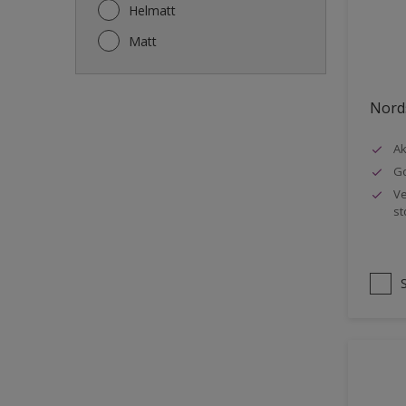
Gjerde
Helmatt
Gulv
Matt
Gulvlist
Hagemøbler
Nords
Ikke-jernholdige metaller
Ak
Listverk
Go
Metall
Ve
st
Møbler
Panelvegg og tak interiør
Rekkverk
Sement
Skap og tremøbler
Småmøbler og hyller
Stukk