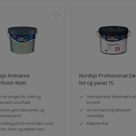
sjö Ambiance
Nordsjö Professional Dø
finish Matt
list og panel 15
r en meget fin, slett og
Vanntynnbar halvmatt mali
itesterk overflate
treverk
strem god slitestyrke og
Gir en hard og slitesterk
pemotstand
overflate
l maling på tre innendørs som
Miljømerket
rer, lister og møbler mm.