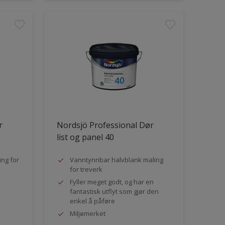
r
Nordsjö Professional Dør
list og panel 40
ng for
Vanntynnbar halvblank maling
for treverk
Fyller meget godt, og har en
fantastisk utflyt som gjør den
enkel å påføre
Miljømerket