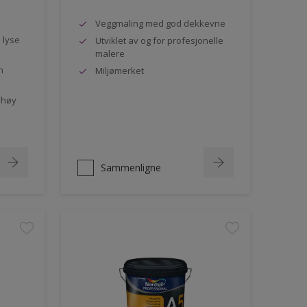
Veggmaling med god dekkevne
e lyse
Utviklet av og for profesjonelle
malere
n
Miljømerket
 høy
Sammenligne