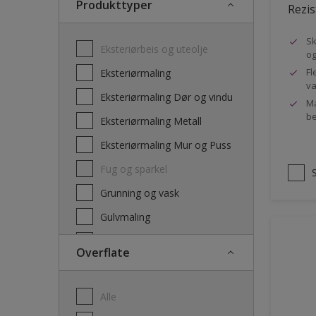
Produkttyper
Rezis
Sk
Eksteriørbeis og uteolje
og
Fl
Eksteriørmaling
va
Eksteriørmaling Dør og vindu
Ma
be
Eksteriørmaling Metall
Eksteriørmaling Mur og Puss
Fug og sparkel
Grunning og vask
Gulvmaling
Interiørbeis og lakk
Overflate
Interiørmaling
Lim
Alle
Maling dør, list og panel