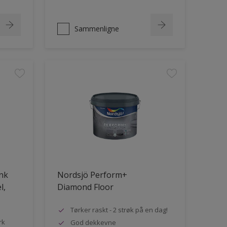
Sammenligne
ank
Nordsjö Perform+
l,
Diamond Floor
Tørker raskt - 2 strøk på en dag!
rk
God dekkevne