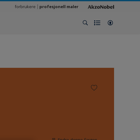
forbrukere
profesjonell maler
Endre denne fargen