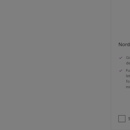
Stål
Tak eksteriør
Tak innendørs
Tapet
Nords
Terrasse
Trapp
Gi
d
Trepanel
Fu
le
Treverk
fo
m
Tømmer eksteriør
Vegg
Vinduer
Vinduskarmer
Ytterdør