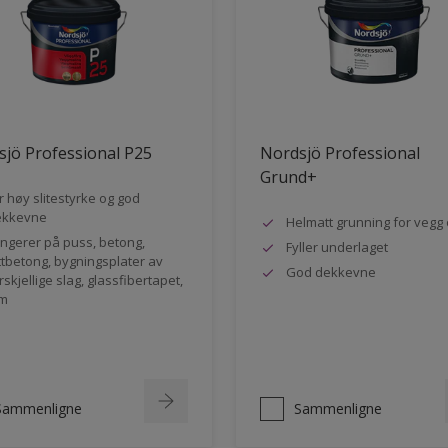
jö Professional P25
Nordsjö Professional
Grund+
r høy slitestyrke og god
ekkevne
Helmatt grunning for vegg 
ngerer på puss, betong,
Fyller underlaget
ttbetong, bygningsplater av
God dekkevne
rskjellige slag, glassfibertapet,
m
Sammenligne
Sammenligne