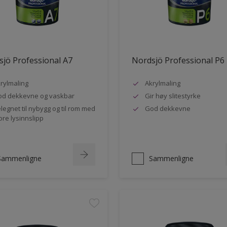
jö Professional A7
Nordsjö Professional P6
rylmaling
Akrylmaling
d dekkevne og vaskbar
Gir høy slitestyrke
legnet til nybygg og til rom med
God dekkevne
ore lysinnslipp
Sammenligne
Sammenligne