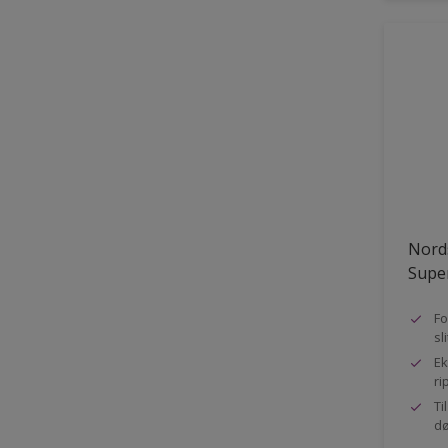
Nord
Super
Fo
sl
Ek
ri
Ti
dø