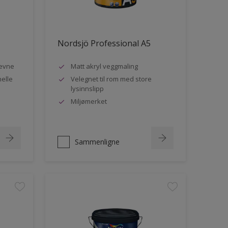
Nordsjö Professional A5
evne
Matt akryl veggmaling
nelle
Velegnet til rom med store
lysinnslipp
Miljømerket
Sammenligne