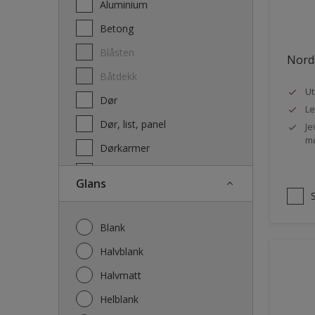
Aluminium
Terrassebeis og uteoljer
Betong
Blåsten
Nords
Båtdekk
Ut
Dør
Le
Dør, list, panel
Je
mø
Dørkarmer
Fasade
Glans
Fasade mur og Puss
Fliser
Blank
Galvanisert stål
Halvblank
Garasje
Halvmatt
Gips
Helblank