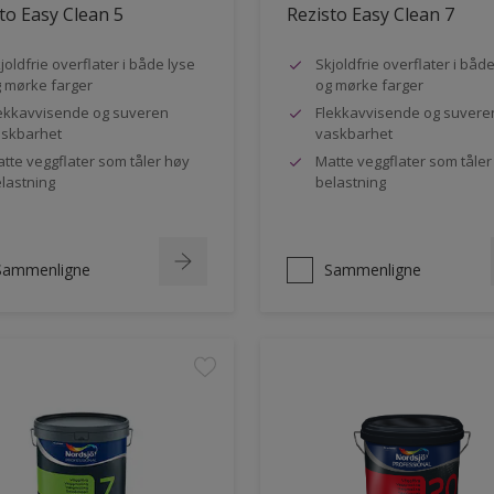
to Easy Clean 5
Rezisto Easy Clean 7
joldfrie overflater i både lyse
Skjoldfrie overflater i båd
 mørke farger
og mørke farger
ekkavvisende og suveren
Flekkavvisende og suvere
skbarhet
vaskbarhet
tte veggflater som tåler høy
Matte veggflater som tåler
lastning
belastning
Sammenligne
Sammenligne