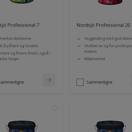
jö Professional 7
Nordsjö Professional 20
merket dekkevne
Veggmaling med god dekk
tt å påføre og fordele
Utviklet av og for profesjo
malere
vnere og finere finish, også i
rke farger
Miljømerket
Sammenligne
Sammenligne