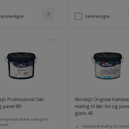
Sammenligne
Sammenligne
jö Professional Dør
Nordsjö Original Halvbl
og panel 80
maling til dør list og pane
glans 40
nntynnbar blank maling for
everk
Halvblank maling for treve