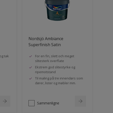
Nordsjö Ambiance
Superfinish Satin
og tak
For en fin, slett och meget
slitesterk overflate
Ekstrem god slitestyrke og
ripemotstand
Til maling på tre innendørs som
dører, lister og møbler mm.
Sammenligne