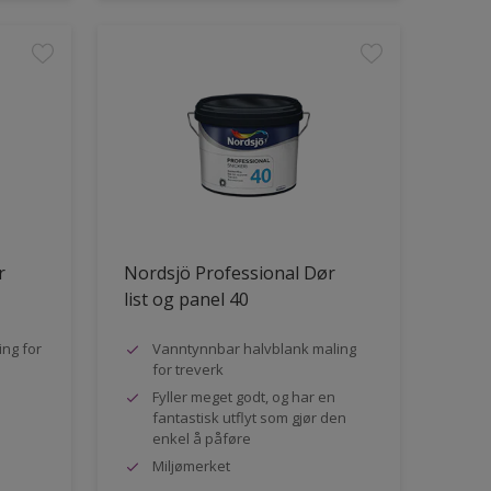
r
Nordsjö Professional Dør
list og panel 40
ng for
Vanntynnbar halvblank maling
for treverk
Fyller meget godt, og har en
fantastisk utflyt som gjør den
enkel å påføre
Miljømerket