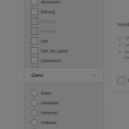
Aluminium
Terrassebeis og uteoljer
Betong
Blåsten
Nords
Båtdekk
Ut
Dør
Le
Dør, list, panel
Je
mø
Dørkarmer
Fasade
Glans
Fasade mur og Puss
Fliser
Blank
Galvanisert stål
Halvblank
Garasje
Halvmatt
Gips
Helblank