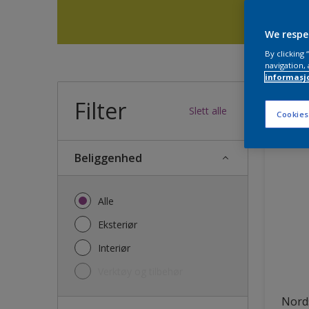
We respe
By clicking
navigation, 
informasj
Filter
33
produk
Slett alle
Cookies
Beliggenhed
Alle
Eksteriør
Interiør
Verktøy og tilbehør
Nords