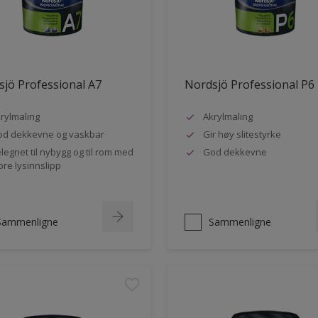
jö Professional A7
Nordsjö Professional P6
rylmaling
Akrylmaling
d dekkevne og vaskbar
Gir høy slitestyrke
legnet til nybygg og til rom med
God dekkevne
ore lysinnslipp
Sammenligne
Sammenligne