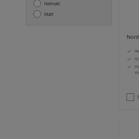
Gjerde
Helmatt
Gulv
Matt
Gulvlist
Hagemøbler
Nords
Ikke-jernholdige metaller
Ak
Listverk
Go
Metall
Ve
st
Møbler
Panelvegg og tak interiør
Rekkverk
Sement
Skap og tremøbler
Småmøbler og hyller
Stukk