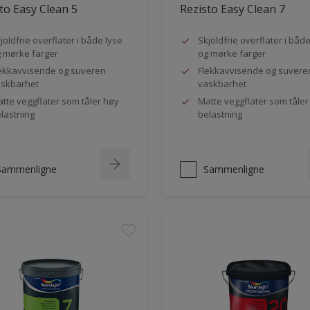
to Easy Clean 5
Rezisto Easy Clean 7
joldfrie overflater i både lyse
Skjoldfrie overflater i båd
 mørke farger
og mørke farger
ekkavvisende og suveren
Flekkavvisende og suvere
skbarhet
vaskbarhet
tte veggflater som tåler høy
Matte veggflater som tåler
lastning
belastning
Sammenligne
Sammenligne