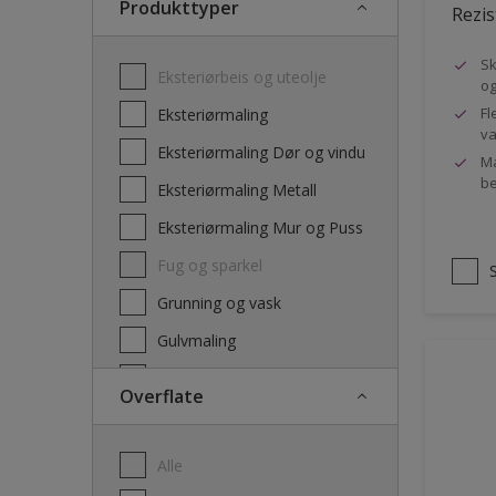
Produkttyper
Rezis
Sk
Eksteriørbeis og uteolje
og
Fl
Eksteriørmaling
va
Eksteriørmaling Dør og vindu
Ma
be
Eksteriørmaling Metall
Eksteriørmaling Mur og Puss
Fug og sparkel
Grunning og vask
Gulvmaling
Interiørbeis og lakk
Overflate
Interiørmaling
Lim
Alle
Maling dør, list og panel