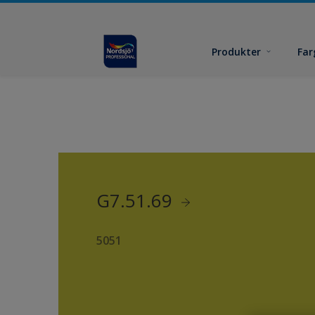
Produkter
Far
G7.51.69
5051