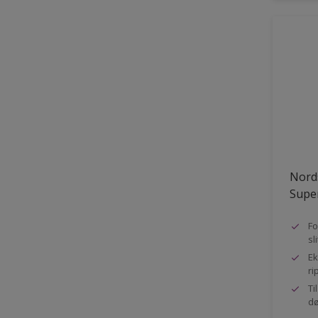
Nord
Super
Fo
sl
Ek
ri
Ti
dø