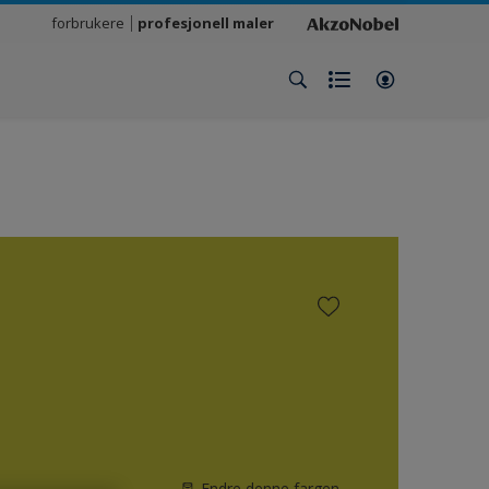
forbrukere
profesjonell maler
Endre denne fargen