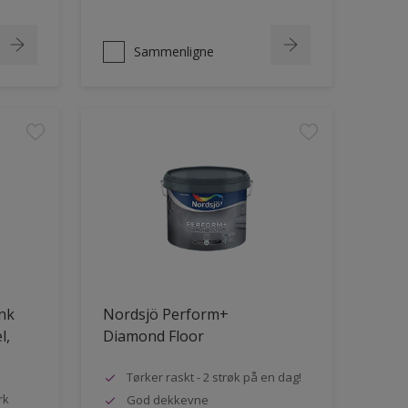
Sammenligne
ank
Nordsjö Perform+
l,
Diamond Floor
Tørker raskt - 2 strøk på en dag!
rk
God dekkevne