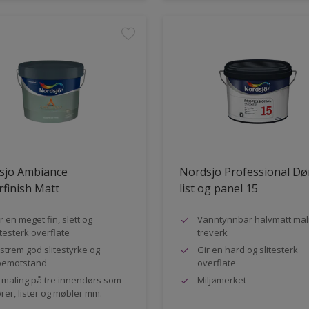
sjö Ambiance
Nordsjö Professional Dø
finish Matt
list og panel 15
r en meget fin, slett og
Vanntynnbar halvmatt mali
itesterk overflate
treverk
strem god slitestyrke og
Gir en hard og slitesterk
pemotstand
overflate
l maling på tre innendørs som
Miljømerket
rer, lister og møbler mm.