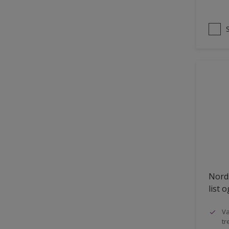
Nords
list 
Va
tr