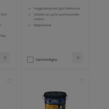
Veggmaling med god dekkevne
e lyse
Utviklet av og for profesjonelle
malere
n
Miljømerket
 høy
Sammenligne