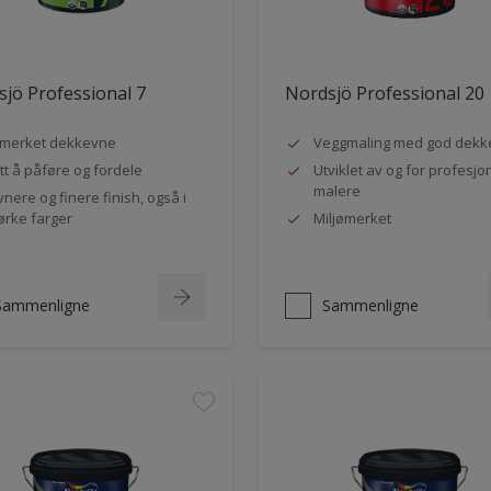
jö Professional 7
Nordsjö Professional 20
merket dekkevne
Veggmaling med god dekk
tt å påføre og fordele
Utviklet av og for profesjo
malere
vnere og finere finish, også i
rke farger
Miljømerket
Sammenligne
Sammenligne