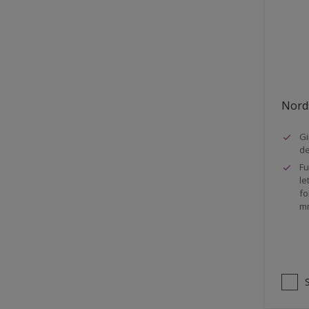
Stål
Tak eksteriør
Tak innendørs
Tapet
Nords
Terrasse
Trapp
Gi
d
Trepanel
Fu
le
Treverk
fo
m
Tømmer eksteriør
Vegg
Vinduer
Vinduskarmer
Ytterdør