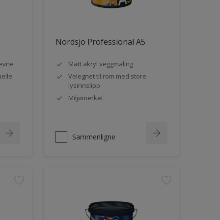
Nordsjö Professional A5
evne
Matt akryl veggmaling
nelle
Velegnet til rom med store
lysinnslipp
Miljømerket
Sammenligne