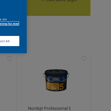
e site
ring for mer
ect All
Nordsjö Professional 5