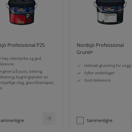
jö Professional P25
Nordsjö Professional
Grund+
r høy slitestyrke og god
ekkevne
Helmatt grunning for vegg 
ngerer på puss, betong,
Fyller underlaget
ttbetong, bygningsplater av
God dekkevne
rskjellige slag, glassfibertapet,
m
Sammenligne
Sammenligne