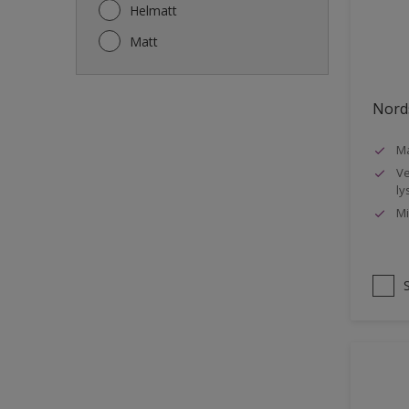
Gjerde
Helmatt
Gulv
Matt
Gulvlist
Hagemøbler
Nords
Ikke-jernholdige metaller
Ma
Listverk
Ve
Metall
ly
Mi
Møbler
Panelvegg og tak interiør
Rekkverk
Sement
Skap og tremøbler
Småmøbler og hyller
Stukk