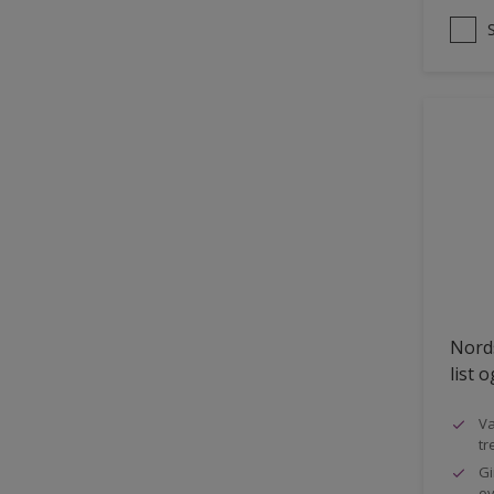
Nords
list 
Va
tr
Gi
ov