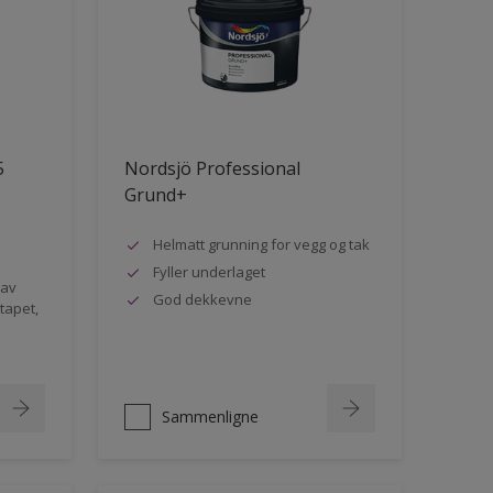
5
Nordsjö Professional
Grund+
Helmatt grunning for vegg og tak
Fyller underlaget
 av
God dekkevne
rtapet,
Sammenligne