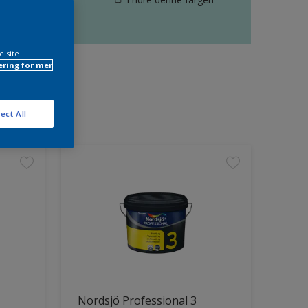
e site
ring for mer
ect All
Nordsjö Professional 3