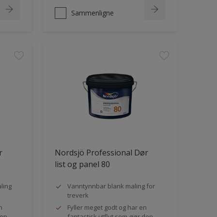
Sammenligne
r
Nordsjö Professional Dør
list og panel 80
ling
Vanntynnbar blank maling for
treverk
n
Fyller meget godt og har en
den
fantastisk utflyt som gjør den