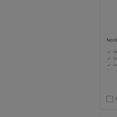
Stål
Tak eksteriør
Tak innendørs
Tapet
Nords
Terrasse
Trapp
Ak
Gi
Trepanel
G
Treverk
Tømmer eksteriør
Vegg
Vinduer
Vinduskarmer
Ytterdør