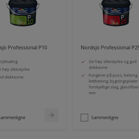
jö Professional P10
Nordsjö Professional P2
rylmaling
Gir høy slitestyrke og god
dekkevne
r høy slitestyrke
Fungerer på puss, betong,
od dekkevne
lettbetong, bygningsplater
forskjellige slag, glassfibe
mm
Sammenligne
Sammenligne