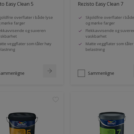
to Easy Clean 5
Rezisto Easy Clean 7
joldfrie overflater i både lyse
Skjoldfrie overflater i båd
 mørke farger
og mørke farger
ekkavvisende og suveren
Flekkavvisende og suvere
skbarhet
vaskbarhet
tte veggflater som tåler høy
Matte veggflater som tåler
lastning
belastning
Sammenligne
Sammenligne