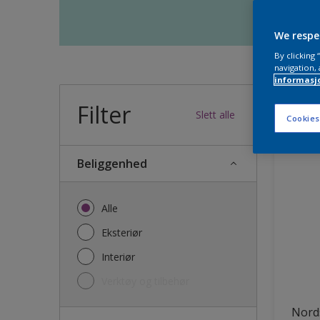
We respe
By clicking
navigation, 
informasj
Filter
34
produk
Slett alle
Cookies
Beliggenhed
Alle
Eksteriør
Interiør
Verktøy og tilbehør
Nords