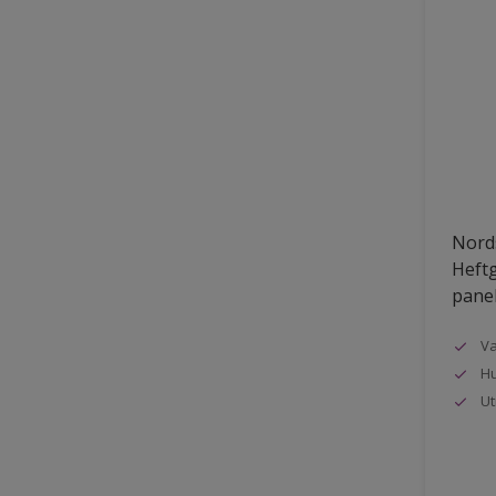
Nords
Heftg
pane
Va
Hu
Ut