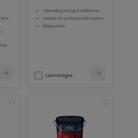
Takmaling med god dekkevne
e lyse
Utviklet for profesjonelle malere
Miljømerket
n
 høy
Sammenligne