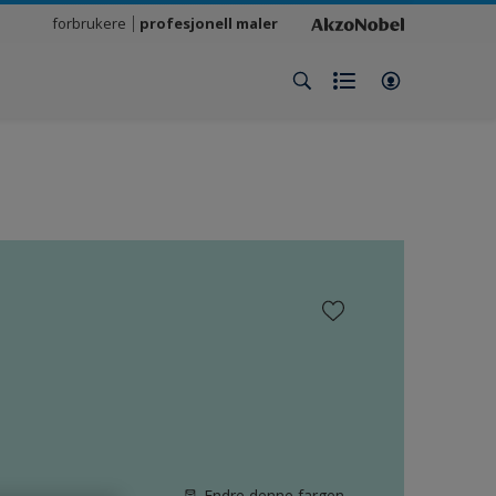
forbrukere
profesjonell maler
Endre denne fargen