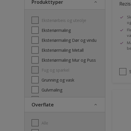
Produkttyper
Rezis
Sk
Eksteriørbeis og uteolje
og
Fl
Eksteriørmaling
va
Eksteriørmaling Dør og vindu
Ma
be
Eksteriørmaling Metall
Eksteriørmaling Mur og Puss
Fug og sparkel
Grunning og vask
Gulvmaling
Interiørbeis og lakk
Overflate
Interiørmaling
Lim
Alle
Maling dør, list og panel