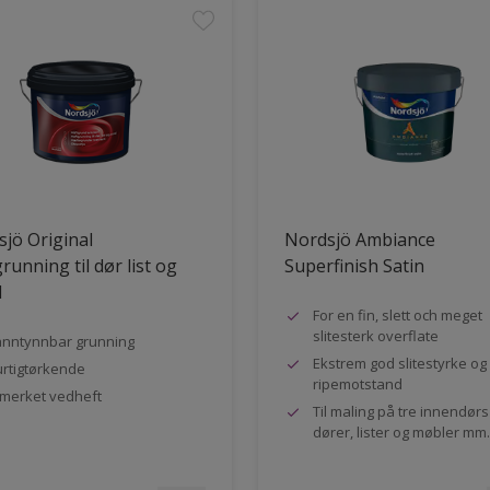
jö Original
Nordsjö Ambiance
running til dør list og
Superfinish Satin
l
For en fin, slett och meget
slitesterk overflate
nntynnbar grunning
Ekstrem god slitestyrke og
rtigtørkende
ripemotstand
merket vedheft
Til maling på tre innendør
dører, lister og møbler mm.