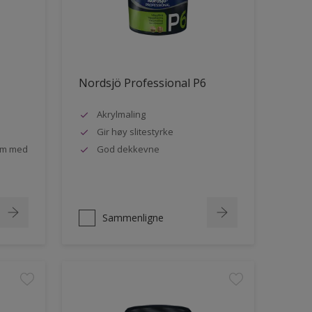
Nordsjö Professional P6
Akrylmaling
Gir høy slitestyrke
rom med
God dekkevne
Sammenligne