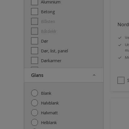
Aluminium
Terrassebeis og uteoljer
Betong
Blåsten
Nords
Båtdekk
Ve
Dør
Ut
ma
Dør, list, panel
Mi
Dørkarmer
Fasade
Glans
Fasade mur og Puss
Fliser
Blank
Galvanisert stål
Halvblank
Garasje
Halvmatt
Gips
Helblank