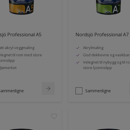
jö Professional A5
Nordsjö Professional A7
tt akryl veggmaling
Akrylmaling
legnet til rom med store
God dekkevne og vaskbar
sinnslipp
Velegnet til nybygg og til 
ljømerket
store lysinnslipp
Sammenligne
Sammenligne