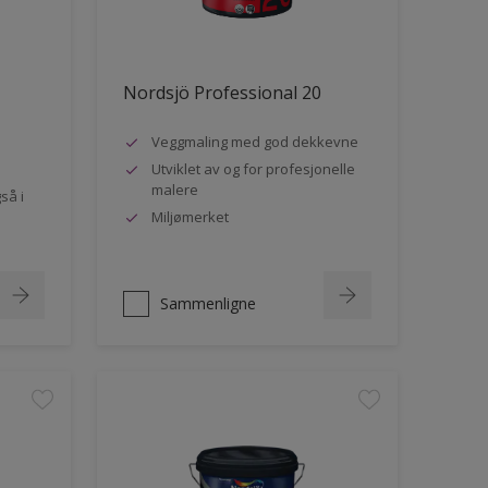
Nordsjö Professional 20
Veggmaling med god dekkevne
Utviklet av og for profesjonelle
malere
så i
Miljømerket
Sammenligne