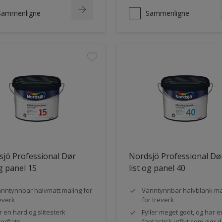
Sammenligne
Sammenligne
jö Professional Dør
Nordsjö Professional Dø
og panel 15
list og panel 40
nntynnbar halvmatt maling for
Vanntynnbar halvblank ma
everk
for treverk
r en hard og slitesterk
Fyller meget godt, og har e
erflate
fantastisk utflyt som gjør 