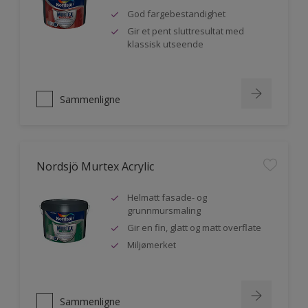
God fargebestandighet
Gir et pent sluttresultat med
klassisk utseende
Sammenligne
Nordsjö Murtex Acrylic
Helmatt fasade- og
grunnmursmaling
Gir en fin, glatt og matt overflate
Miljømerket
Sammenligne