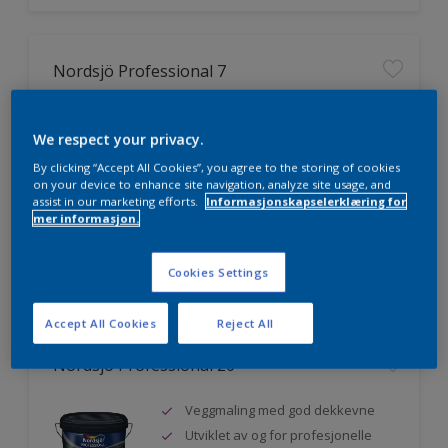
Nordsjö Professional 7
Utmerket dekkevne
We respect your privacy.
Lett å påføre og fordele
Jevnere og finere finish, også i
By clicking “Accept All Cookies”, you agree to the storing of cookies
mørke farger
on your device to enhance site navigation, analyze site usage, and
assist in our marketing efforts.
Informasjonskapselerklæring for
mer informasjon.
Sammenligne
Cookies Settings
Accept All Cookies
Reject All
Nordsjö Professional 20
Veggmaling med god dekkevne
Utviklet av og for profesjonelle