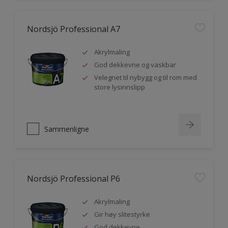
Nordsjö Professional A7
Akrylmaling
God dekkevne og vaskbar
Velegnet til nybygg og til rom med
store lysinnslipp
Sammenligne
Nordsjö Professional P6
Akrylmaling
Gir høy slitestyrke
God dekkevne