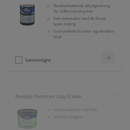
Rustbeskyttende alkydgrunning
for stålkonstruksjoner
Kan overmales med de fleste
typer maling
God vedheft til innen- og utendørs
bruk
Sammenligne
Nordsjö Perform+ Easy2Clean
Ekstra vaskbar overflate
Enkel å rengjøre