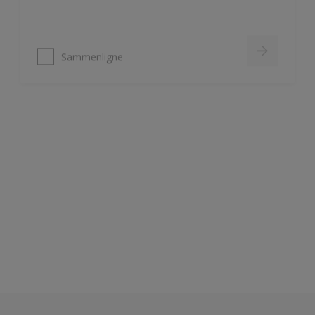
Sammenligne
Nordsjö Ambiance Deep Matt veggmaling
Utsøkt helmatt overflate
Fremhever fargen på veggen på
en vakker måte
HD Colour Technology
Sammenligne