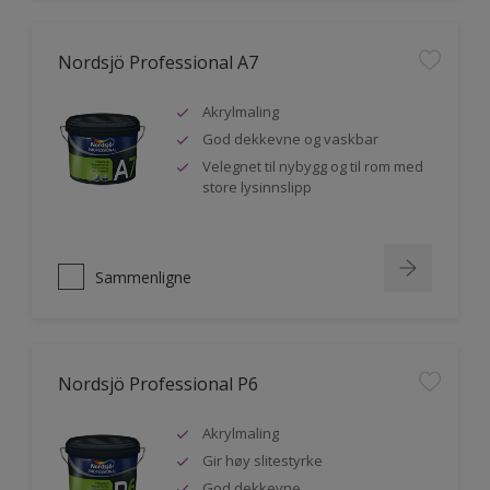
Nordsjö Professional A7
Akrylmaling
God dekkevne og vaskbar
Velegnet til nybygg og til rom med
store lysinnslipp
Sammenligne
Nordsjö Professional P6
Akrylmaling
Gir høy slitestyrke
God dekkevne