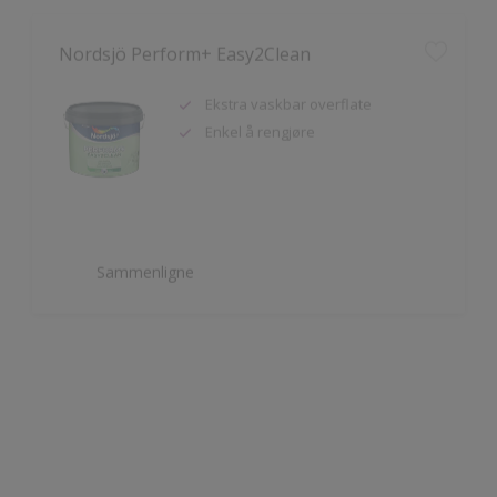
Ekstra vaskbar overflate
Enkel å rengjøre
Sammenligne
Nordsjö Ambiance Deep Matt veggmaling
Utsøkt helmatt overflate
Fremhever fargen på veggen på
en vakker måte
HD Colour Technology