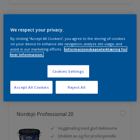
Nordsjö Professional 7
We respect your privacy.
Utmerket dekkevne
By clicking “Accept All Cookies”, you agree to the storing of cookies
Lett å påføre og fordele
on your device to enhance site navigation, analyze site usage, and
assist in our marketing efforts.
Informasjonskapselerklæring for
Jevnere og finere finish, også i
mer informasjon.
mørke farger
Cookies Settings
Sammenligne
Accept All Cookies
Reject All
Nordsjö Professional 20
Veggmaling med god dekkevne
Utviklet av og for profesjonelle