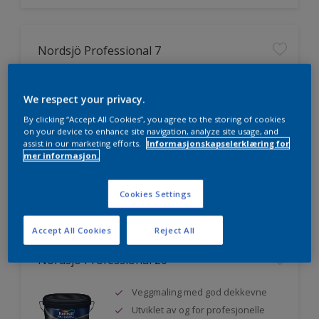
Nordsjö Professional 7
Utmerket dekkevne
We respect your privacy.
Lett å påføre og fordele
Jevnere og finere finish, også i
By clicking “Accept All Cookies”, you agree to the storing of cookies
mørke farger
on your device to enhance site navigation, analyze site usage, and
assist in our marketing efforts.
Informasjonskapselerklæring for
mer informasjon.
Sammenligne
Cookies Settings
Accept All Cookies
Reject All
Nordsjö Professional 20
Veggmaling med god dekkevne
Utviklet av og for profesjonelle