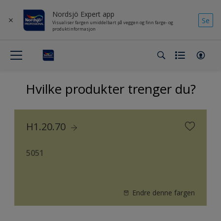
Nordsjö Expert app
Se
Visualiser fargen umiddelbart på veggen og finn farge- og
produktinformasjon
Hvilke produkter trenger du?
H1.20.70
5051
Endre denne fargen