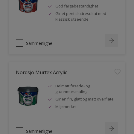
God fargebestandighet
Gir et pent sluttresultat med
klassisk utseende
Sammenligne
Nordsjö Murtex Acrylic
Helmatt fasade- og
grunnmursmaling
Gir en fin, glatt og matt overflate
Miljømerket
Sammenligne