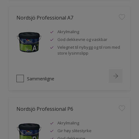
Nordsjö Professional A7
Akrylmaling
God dekkevne og vaskbar
Velegnet til nybygg og til rom med
store lysinnslipp
Sammenligne
Nordsjö Professional P6
Akrylmaling
Gir høy slitestyrke
God dekkevne