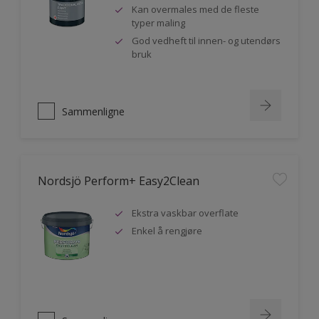
Kan overmales med de fleste
typer maling
God vedheft til innen- og utendørs
bruk
Sammenligne
Nordsjö Perform+ Easy2Clean
Ekstra vaskbar overflate
Enkel å rengjøre