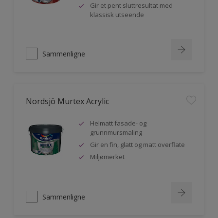
Gir et pent sluttresultat med
klassisk utseende
Sammenligne
Nordsjö Murtex Acrylic
Helmatt fasade- og
grunnmursmaling
Gir en fin, glatt og matt overflate
Miljømerket
Sammenligne