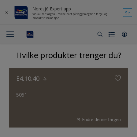
Nordsjö Expert app
Se
Visualiser fargen umiddelbart på veggen og finn farge- og
produktinformasjon
Hvilke produkter trenger du?
E4.10.40
5051
Endre denne fargen