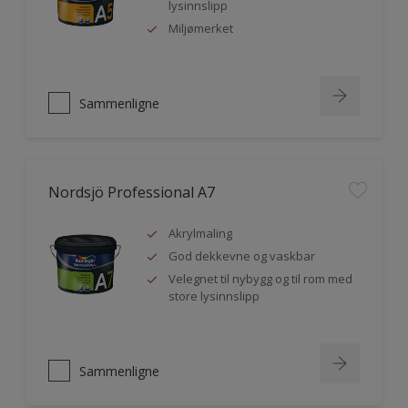
lysinnslipp
Miljømerket
Sammenligne
Nordsjö Professional A7
Akrylmaling
God dekkevne og vaskbar
Velegnet til nybygg og til rom med
store lysinnslipp
Sammenligne