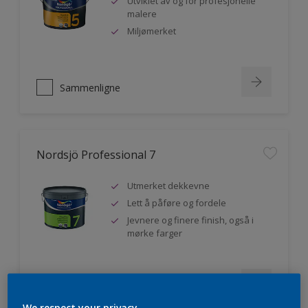
Utviklet av og for profesjonelle
malere
Miljømerket
Sammenligne
Nordsjö Professional 7
Utmerket dekkevne
Lett å påføre og fordele
Jevnere og finere finish, også i
mørke farger
Sammenligne
We respect your privacy.