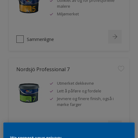
Utviklet av og for profesjonelle
malere
Miljømerket
Sammenligne
Nordsjö Professional 7
Utmerket dekkevne
Lett å påføre og fordele
Jevnere og finere finish, også i
mørke farger
Sammenligne
We respect your privacy.