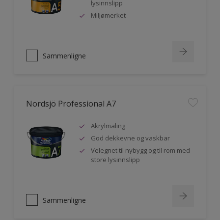
lysinnslipp
Miljømerket
Sammenligne
Nordsjö Professional A7
Akrylmaling
God dekkevne og vaskbar
Velegnet til nybygg og til rom med
store lysinnslipp
Sammenligne