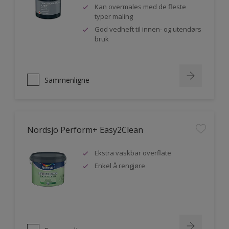
Kan overmales med de fleste
typer maling
God vedheft til innen- og utendørs
bruk
Sammenligne
Nordsjö Perform+ Easy2Clean
Ekstra vaskbar overflate
Enkel å rengjøre