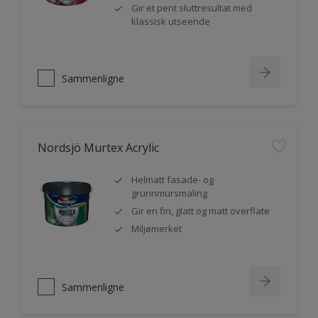
Gir et pent sluttresultat med
klassisk utseende
Sammenligne
Nordsjö Murtex Acrylic
Helmatt fasade- og
grunnmursmaling
Gir en fin, glatt og matt overflate
Miljømerket
Sammenligne