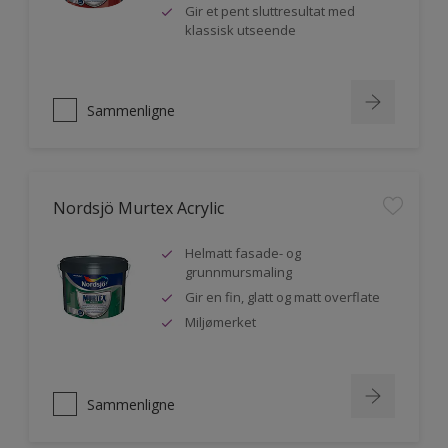
Gir et pent sluttresultat med
klassisk utseende
Sammenligne
Nordsjö Murtex Acrylic
Helmatt fasade- og
grunnmursmaling
Gir en fin, glatt og matt overflate
Miljømerket
Sammenligne