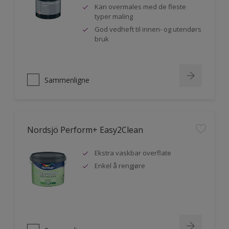
Kan overmales med de fleste
typer maling
God vedheft til innen- og utendørs
bruk
Sammenligne
Nordsjö Perform+ Easy2Clean
Ekstra vaskbar overflate
Enkel å rengjøre