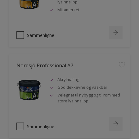
lysinnslipp
Miljømerket
Sammenligne
Nordsjö Professional A7
Akrylmaling
God dekkevne og vaskbar
Velegnet til nybygg og til rom med
store lysinnslipp
Sammenligne