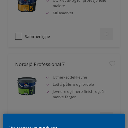
Utviklet av og for profesjonelle
malere
Miljømerket
Sammenligne
Nordsjö Professional 7
Utmerket dekkevne
Lett å påføre og fordele
Jevnere og finere finish, også i
mørke farger
Sammenligne
We respect your privacy.