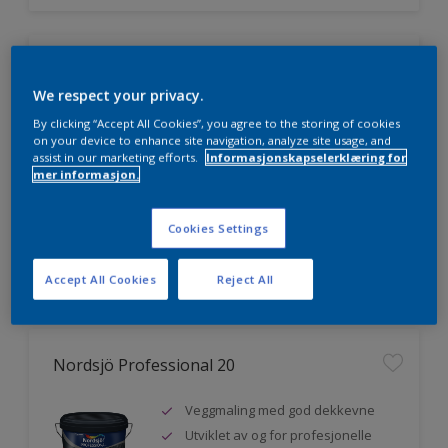
Nordsjö Professional 7
We respect your privacy.
Utmerket dekkevne
By clicking “Accept All Cookies”, you agree to the storing of cookies
Lett å påføre og fordele
on your device to enhance site navigation, analyze site usage, and
assist in our marketing efforts.
Informasjonskapselerklæring for
Jevnere og finere finish, også i
mer informasjon.
mørke farger
Cookies Settings
Sammenligne
Accept All Cookies
Reject All
Nordsjö Professional 20
Veggmaling med god dekkevne
Utviklet av og for profesjonelle