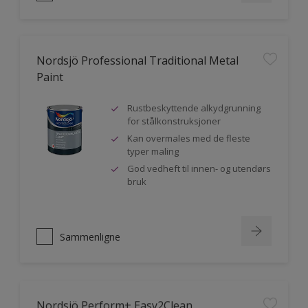
Nordsjö Professional Traditional Metal
Paint
Rustbeskyttende alkydgrunning
for stålkonstruksjoner
Kan overmales med de fleste
typer maling
God vedheft til innen- og utendørs
bruk
Sammenligne
Nordsjö Perform+ Easy2Clean