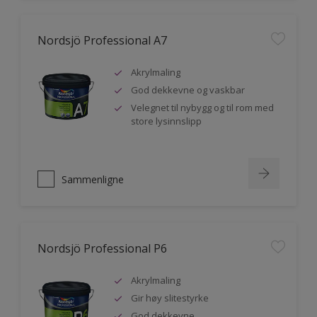
Nordsjö Professional A7
Akrylmaling
God dekkevne og vaskbar
Velegnet til nybygg og til rom med
store lysinnslipp
Sammenligne
Nordsjö Professional P6
Akrylmaling
Gir høy slitestyrke
God dekkevne