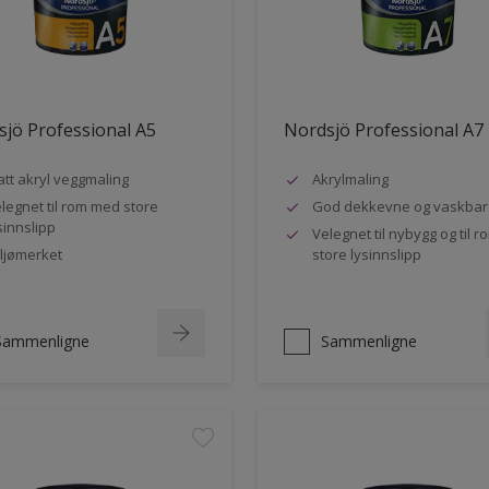
jö Professional A5
Nordsjö Professional A7
tt akryl veggmaling
Akrylmaling
legnet til rom med store
God dekkevne og vaskbar
sinnslipp
Velegnet til nybygg og til 
ljømerket
store lysinnslipp
Sammenligne
Sammenligne