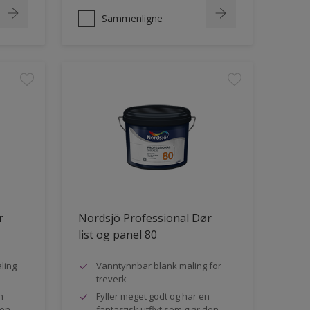
Sammenligne
r
Nordsjö Professional Dør
list og panel 80
ling
Vanntynnbar blank maling for
treverk
n
Fyller meget godt og har en
den
fantastisk utflyt som gjør den