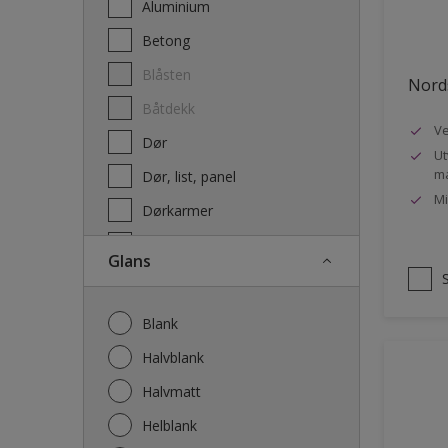
Aluminium
Terrassebeis og uteoljer
Betong
Blåsten
Nords
Båtdekk
Ve
Dør
Ut
ma
Dør, list, panel
Mi
Dørkarmer
Fasade
Glans
Fasade mur og Puss
Fliser
Blank
Galvanisert stål
Halvblank
Garasje
Halvmatt
Gips
Helblank