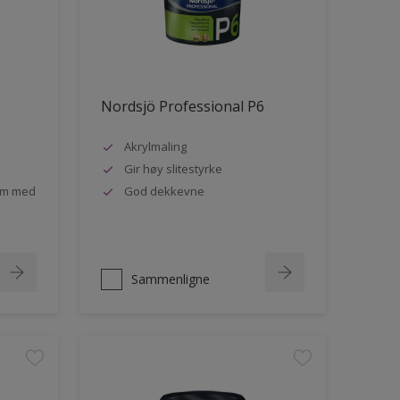
Nordsjö Professional P6
Akrylmaling
Gir høy slitestyrke
rom med
God dekkevne
Sammenligne