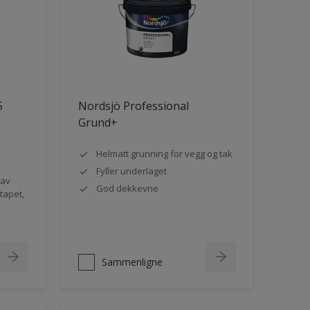
5
Nordsjö Professional
Grund+
Helmatt grunning for vegg og tak
Fyller underlaget
 av
God dekkevne
rtapet,
Sammenligne