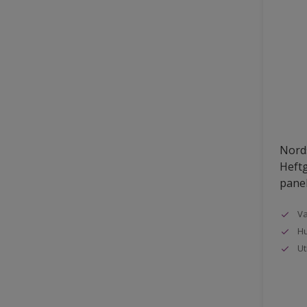
Nords
Heftg
pane
Va
Hu
Ut