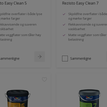
to Easy Clean 5
Rezisto Easy Clean 7
joldfrie overflater i både lyse
Skjoldfrie overflater i båd
 mørke farger
og mørke farger
ekkavvisende og suveren
Flekkavvisende og suvere
skbarhet
vaskbarhet
tte veggflater som tåler høy
Matte veggflater som tåler
lastning
belastning
Sammenligne
Sammenligne