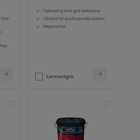
Takmaling med god dekkevne
e lyse
Utviklet for profesjonelle malere
Miljømerket
n
 høy
Sammenligne