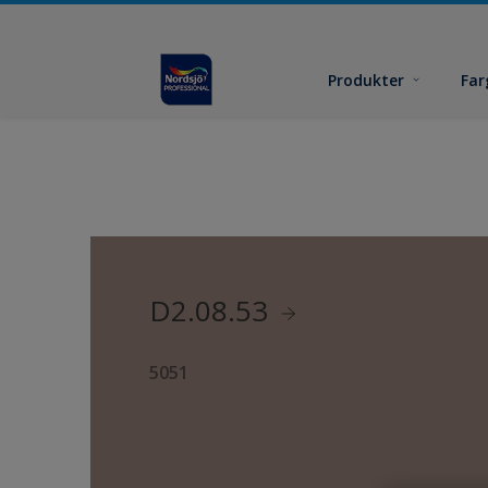
Produkter
Far
D2.08.53
5051