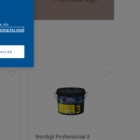
e site
ring for mer
ect All
Nordsjö Professional 3