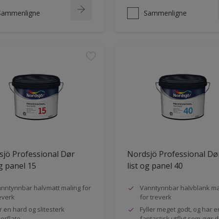
Sammenligne
Sammenligne
jö Professional Dør
Nordsjö Professional Dø
og panel 15
list og panel 40
nntynnbar halvmatt maling for
Vanntynnbar halvblank ma
everk
for treverk
r en hard og slitesterk
Fyller meget godt, og har e
erflate
fantastisk utflyt som gjør 