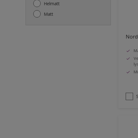
Gjerde
Helmatt
Gulv
Matt
Gulvlist
Hagemøbler
Nords
Ikke-jernholdige metaller
Ma
Listverk
Ve
Metall
ly
Mi
Møbler
Panelvegg og tak interiør
Rekkverk
Sement
Skap og tremøbler
Småmøbler og hyller
Stukk