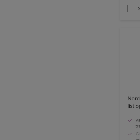
Nords
list 
Va
tr
Gi
ov