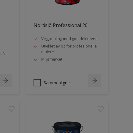
Nordsjö Professional 20
Veggmaling med god dekkevne
Utviklet av og for profesjonelle
malere
så i
Miljømerket
Sammenligne