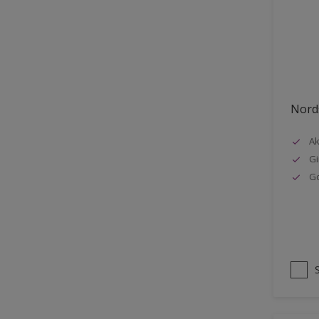
Stål
Tak eksteriør
Tak innendørs
Tapet
Nords
Terrasse
Trapp
Ak
Gi
Trepanel
G
Treverk
Tømmer eksteriør
Vegg
Vinduer
Vinduskarmer
Ytterdør