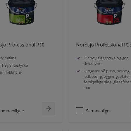
jö Professional P10
Nordsjö Professional P2
rylmaling
Gir høy slitestyrke og god
dekkevne
r høy slitestyrke
Fungerer på puss, betong,
od dekkevne
lettbetong, bygningsplater
forskjellige slag, glassfibe
mm
Sammenligne
Sammenligne