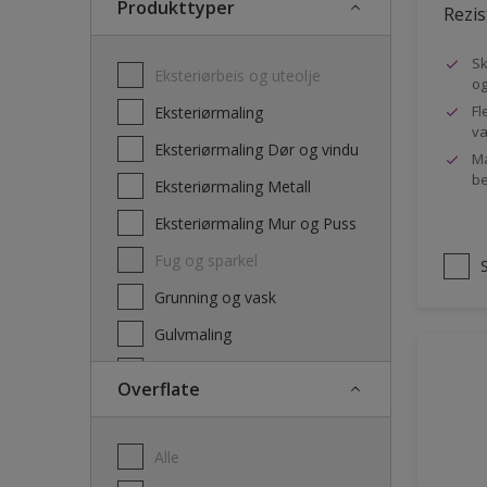
Produkttyper
Rezis
Sk
Eksteriørbeis og uteolje
og
Fl
Eksteriørmaling
va
Eksteriørmaling Dør og vindu
Ma
be
Eksteriørmaling Metall
Eksteriørmaling Mur og Puss
Fug og sparkel
Grunning og vask
Gulvmaling
Interiørbeis og lakk
Overflate
Interiørmaling
Lim
Alle
Maling dør, list og panel