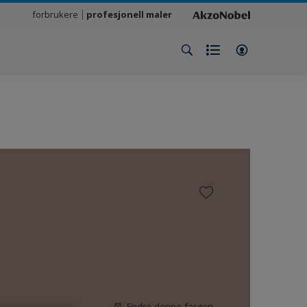
forbrukere
profesjonell maler
Endre denne fargen