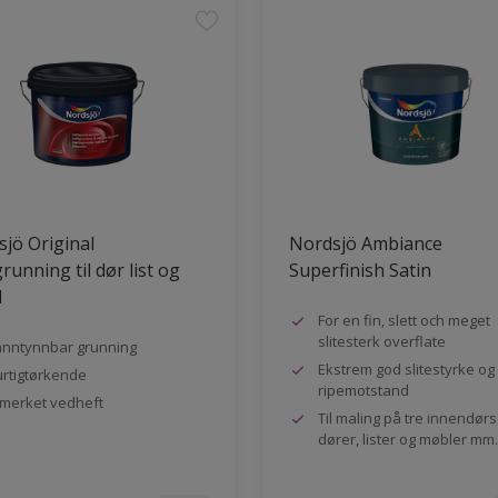
jö Original
Nordsjö Ambiance
running til dør list og
Superfinish Satin
l
For en fin, slett och meget
slitesterk overflate
nntynnbar grunning
Ekstrem god slitestyrke og
rtigtørkende
ripemotstand
merket vedheft
Til maling på tre innendør
dører, lister og møbler mm.