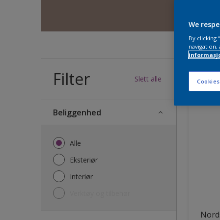
We respe
By clicking
navigation, 
informasj
Filter
36
produk
Slett alle
Cookies
Beliggenhed
Alle
Eksteriør
Interiør
Verktøy og tilbehør
Nords