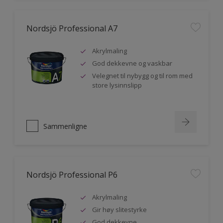
Nordsjö Professional A7
Akrylmaling
God dekkevne og vaskbar
Velegnet til nybygg og til rom med
store lysinnslipp
Sammenligne
Nordsjö Professional P6
Akrylmaling
Gir høy slitestyrke
God dekkevne