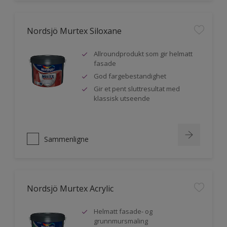
Nordsjö Murtex Siloxane
Allroundprodukt som gir helmatt
fasade
God fargebestandighet
Gir et pent sluttresultat med
klassisk utseende
Sammenligne
Nordsjö Murtex Acrylic
Helmatt fasade- og
grunnmursmaling