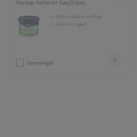
Ekstra vaskbar overflate
Enkel å rengjøre
Sammenligne
Nordsjö Ambiance Deep Matt veggmaling
Utsøkt helmatt overflate
Fremhever fargen på veggen på
en vakker måte
HD Colour Technology