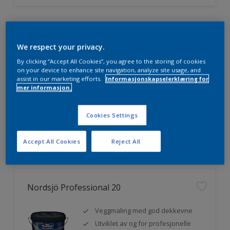
Nordsjö Professional 7
We respect your privacy.
Utmerket dekkevne
By clicking “Accept All Cookies”, you agree to the storing of cookies
on your device to enhance site navigation, analyze site usage, and
Lett å påføre og fordele
assist in our marketing efforts.
Informasjonskapselerklæring for
Jevnere og finere finish, også i
mer informasjon.
mørke farger
Cookies Settings
Sammenligne
Accept All Cookies
Reject All
Nordsjö Professional 20
Veggmaling med god dekkevne
Utviklet av og for profesjonelle