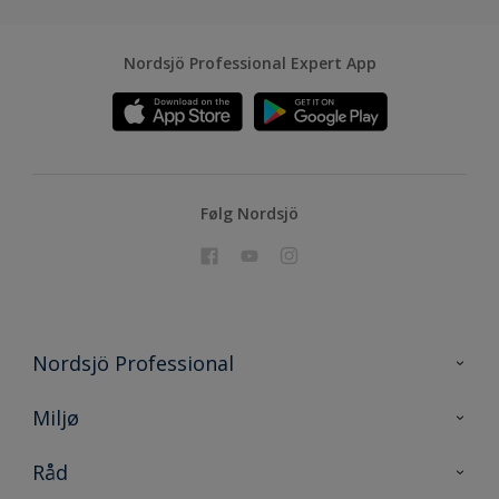
Nordsjö Professional Expert App
Følg Nordsjö
Nordsjö Professional
Kontakt oss
Miljø
En nyanse bedre
Bærekraftig utvikling
Råd
Prosjekt
Nordsjö for konsument