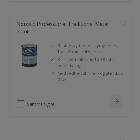
Nordsjö Professional Traditional Metal
Paint
Rustbeskyttende alkydgrunning
for stålkonstruksjoner
Kan overmales med de fleste
typer maling
God vedheft til innen- og utendørs
bruk
Sammenligne
Nordsjö Perform+ Easy2Clean