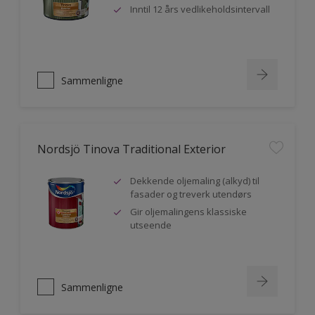
Inntil 12 års vedlikeholdsintervall
Sammenligne
Nordsjö Tinova Traditional Exterior
Dekkende oljemaling (alkyd) til
fasader og treverk utendørs
Gir oljemalingens klassiske
utseende
Sammenligne