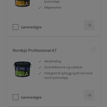
lysinnslipp
Miljømerket
Sammenligne
Nordsjö Professional A7
Akrylmaling
God dekkevne og vaskbar
Velegnet til nybygg og til rom med
store lysinnslipp
Sammenligne