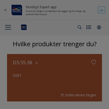
Nordsjö Expert app
Se
Visualiser fargen umiddelbart på veggen og finn farge- og
produktinformasjon
Hvilke produkter trenger du?
D3.55.38
5051
Endre denne fargen