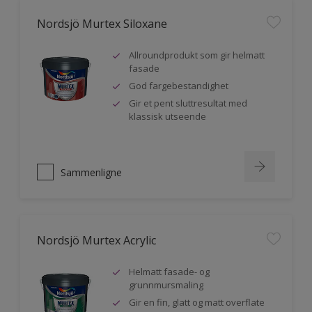
Nordsjö Murtex Siloxane
Allroundprodukt som gir helmatt
fasade
God fargebestandighet
Gir et pent sluttresultat med
klassisk utseende
Sammenligne
Nordsjö Murtex Acrylic
Helmatt fasade- og
grunnmursmaling
Gir en fin, glatt og matt overflate