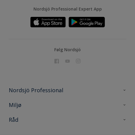
Nordsjö Professional Expert App
Følg Nordsjö
Nordsjö Professional
Kontakt oss
Miljø
En nyanse bedre
Bærekraftig utvikling
Råd
Prosjekt
Nordsjö for konsument
Digitale verktøy
Effektivt Håndverk