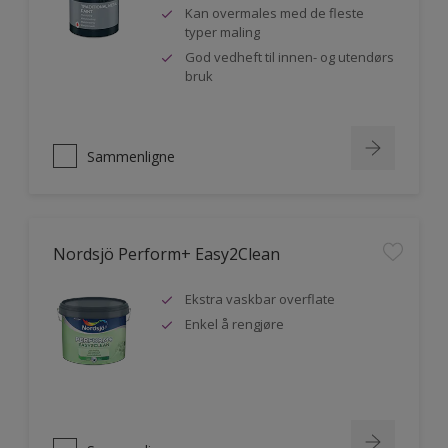
Kan overmales med de fleste
typer maling
God vedheft til innen- og utendørs
bruk
Sammenligne
Nordsjö Perform+ Easy2Clean
Ekstra vaskbar overflate
Enkel å rengjøre