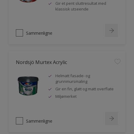
Gir et pent sluttresultat med
klassisk utseende
Sammenligne
Nordsjö Murtex Acrylic
Helmatt fasade- og
grunnmursmaling
Gir en fin, glatt og matt overflate
Miljømerket
Sammenligne