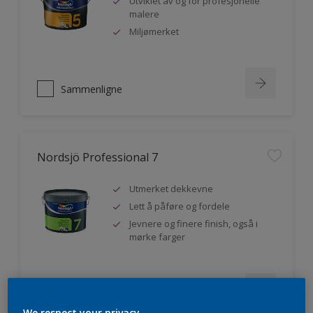
Utviklet av og for profesjonelle
malere
Miljømerket
Sammenligne
Nordsjö Professional 7
Utmerket dekkevne
Lett å påføre og fordele
Jevnere og finere finish, også i
mørke farger
Sammenligne
We respect your privacy.