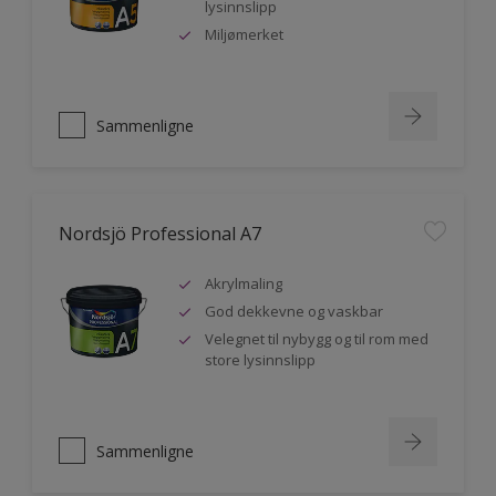
lysinnslipp
Miljømerket
Sammenligne
Nordsjö Professional A7
Akrylmaling
God dekkevne og vaskbar
Velegnet til nybygg og til rom med
store lysinnslipp
Sammenligne