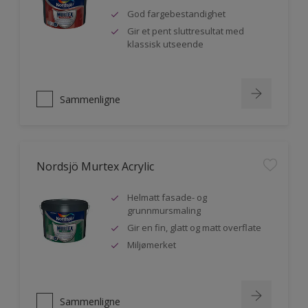
God fargebestandighet
Gir et pent sluttresultat med
klassisk utseende
Sammenligne
Nordsjö Murtex Acrylic
Helmatt fasade- og
grunnmursmaling
Gir en fin, glatt og matt overflate
Miljømerket
Sammenligne