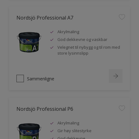
Nordsjö Professional A7
Akrylmaling
God dekkevne og vaskbar
Velegnet til nybygg og til rom med
store lysinnslipp
Sammenligne
Nordsjö Professional P6
Akrylmaling
Gir høy slitestyrke
God dekkevne