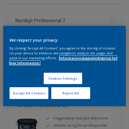
Nordsjö Professional 7
Utmerket dekkevne
We respect your privacy.
Lett å påføre og fordele
Jevnere og finere finish, også i
By clicking “Accept All Cookies”, you agree to the storing of cookies
mørke farger
on your device to enhance site navigation, analyze site usage, and
assist in our marketing efforts.
Informasjonskapselerklæring for
mer informasjon.
Sammenligne
Cookies Settings
Accept All Cookies
Reject All
Nordsjö Professional 20
Veggmaling med god dekkevne
Utviklet av og for profesjonelle