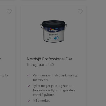
r
Nordsjö Professional Dør
list og panel 40
ng for
Vanntynnbar halvblank maling
for treverk
Fyller meget godt, og har en
fantastisk utflyt som gjør den
enkel å påføre
Miljømerket