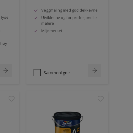
Veggmaling med god dekkevne
e lyse
Utviklet av og for profesjonelle
malere
n
Miljømerket
 høy
Sammenligne