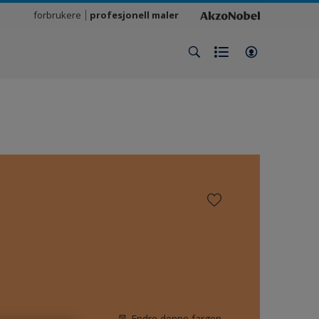
forbrukere
profesjonell maler
Endre denne fargen