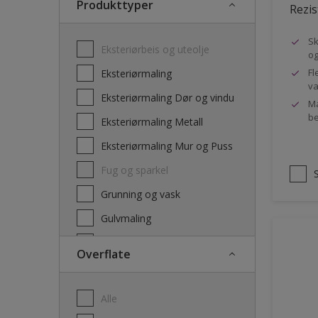
Produkttyper
Rezis
Sk
Eksteriørbeis og uteolje
og
Fl
Eksteriørmaling
va
Eksteriørmaling Dør og vindu
Ma
be
Eksteriørmaling Metall
Eksteriørmaling Mur og Puss
Fug og sparkel
Grunning og vask
Gulvmaling
Interiørbeis og lakk
Overflate
Interiørmaling
Lim
Alle
Maling dør, list og panel