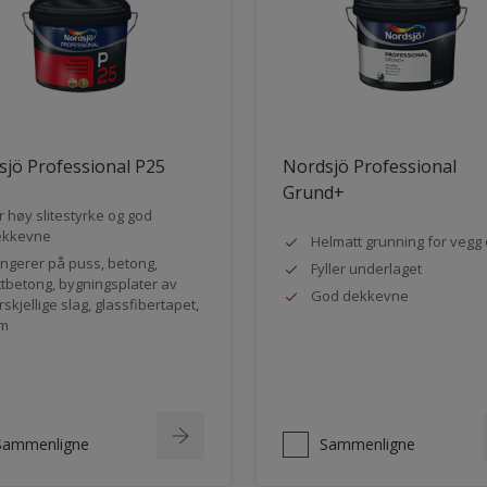
jö Professional P25
Nordsjö Professional
Grund+
r høy slitestyrke og god
ekkevne
Helmatt grunning for vegg 
ngerer på puss, betong,
Fyller underlaget
ttbetong, bygningsplater av
God dekkevne
rskjellige slag, glassfibertapet,
m
Sammenligne
Sammenligne