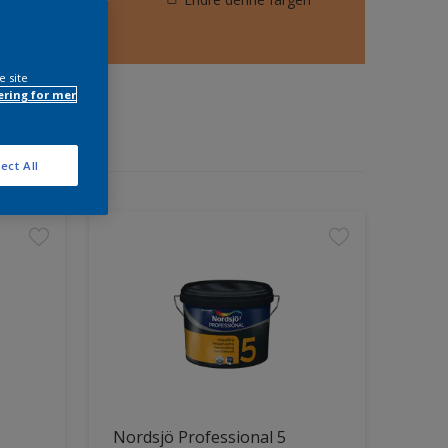
e site
ring for mer
ect All
Nordsjö Professional 5