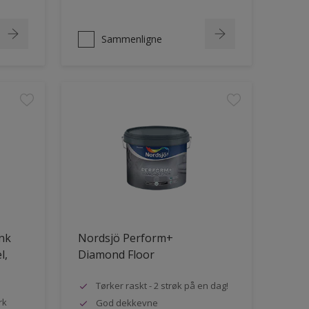
Sammenligne
ank
Nordsjö Perform+
l,
Diamond Floor
Tørker raskt - 2 strøk på en dag!
rk
God dekkevne