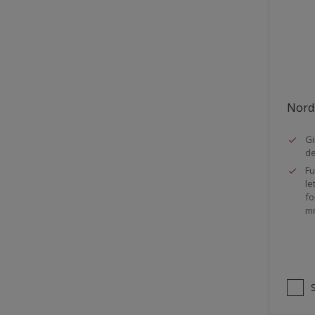
Stål
Tak eksteriør
Tak innendørs
Tapet
Nords
Terrasse
Trapp
Gi
d
Trepanel
Fu
le
Treverk
fo
m
Tømmer eksteriør
Vegg
Vinduer
Vinduskarmer
Ytterdør