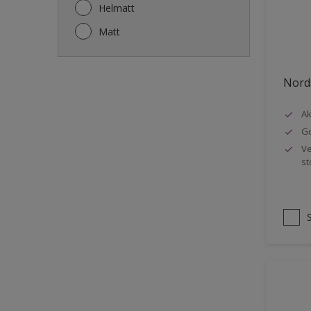
Gjerde
Helmatt
Gulv
Matt
Gulvlist
Hagemøbler
Nords
Ikke-jernholdige metaller
Ak
Listverk
Go
Metall
Ve
st
Møbler
Panelvegg og tak interiør
Rekkverk
Sement
Skap og tremøbler
Småmøbler og hyller
Stukk