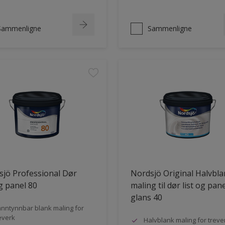
Sammenligne
Sammenligne
jö Professional Dør
Nordsjö Original Halvbl
og panel 80
maling til dør list og pane
glans 40
nntynnbar blank maling for
everk
Halvblank maling for treve