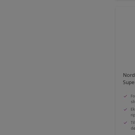
Nord
Super
Fo
sl
Ek
ri
Ti
dø