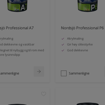
jö Professional A7
Nordsjö Professional P6
rylmaling
Akrylmaling
d dekkevne og vaskbar
Gir høy slitestyrke
legnet til nybygg og til rom med
God dekkevne
ore lysinnslipp
Sammenligne
Sammenligne