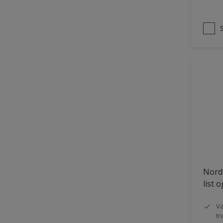
Nords
list 
Va
tr