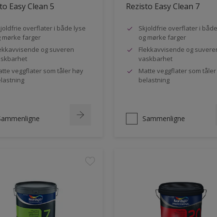
to Easy Clean 5
Rezisto Easy Clean 7
joldfrie overflater i både lyse
Skjoldfrie overflater i båd
 mørke farger
og mørke farger
ekkavvisende og suveren
Flekkavvisende og suvere
skbarhet
vaskbarhet
tte veggflater som tåler høy
Matte veggflater som tåler
lastning
belastning
Sammenligne
Sammenligne