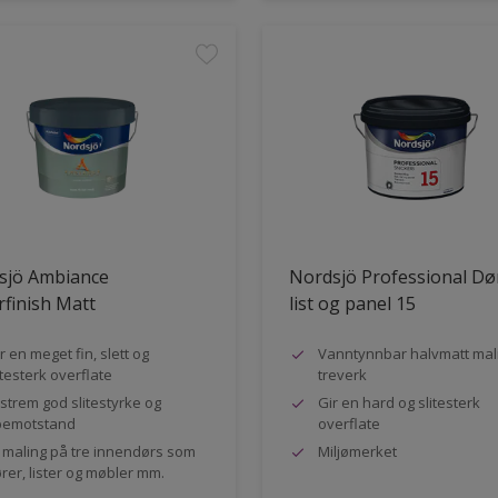
sjö Ambiance
Nordsjö Professional Dø
finish Matt
list og panel 15
r en meget fin, slett og
Vanntynnbar halvmatt mali
itesterk overflate
treverk
strem god slitestyrke og
Gir en hard og slitesterk
pemotstand
overflate
l maling på tre innendørs som
Miljømerket
rer, lister og møbler mm.