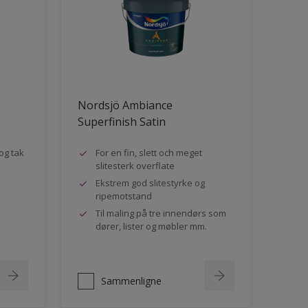
Nordsjö Ambiance
Superfinish Satin
og tak
For en fin, slett och meget
slitesterk overflate
Ekstrem god slitestyrke og
ripemotstand
Til maling på tre innendørs som
dører, lister og møbler mm.
Sammenligne