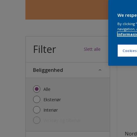
We respe
By clicking
navigation, 
informasj
Filter
33
produk
Slett alle
Cookies
Beliggenhed
Alle
Eksteriør
Interiør
Verktøy og tilbehør
Nords