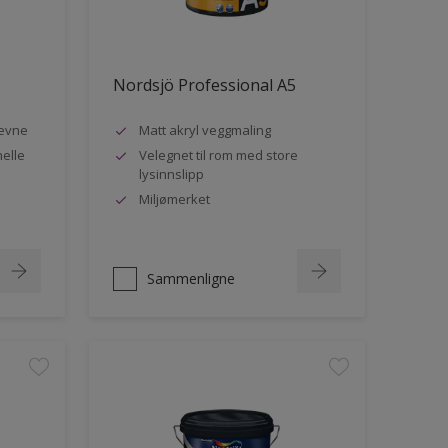
Nordsjö Professional A5
evne
Matt akryl veggmaling
nelle
Velegnet til rom med store
lysinnslipp
Miljømerket
Sammenligne