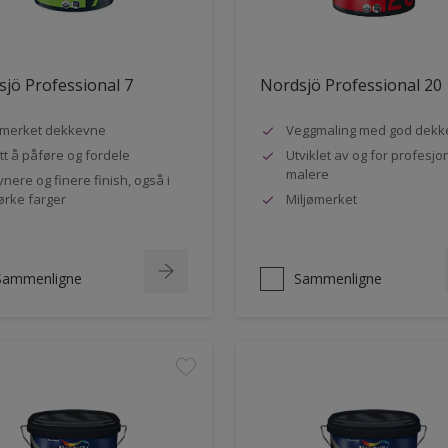
jö Professional 7
Nordsjö Professional 20
merket dekkevne
Veggmaling med god dekk
tt å påføre og fordele
Utviklet av og for profesjo
malere
vnere og finere finish, også i
rke farger
Miljømerket
Sammenligne
Sammenligne