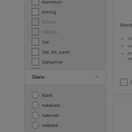
Aluminium
Terrassebeis og uteoljer
Betong
Blåsten
Nords
Båtdekk
Ut
Dør
Le
Dør, list, panel
Je
mø
Dørkarmer
Fasade
Glans
Fasade mur og Puss
Fliser
Blank
Galvanisert stål
Halvblank
Garasje
Halvmatt
Gips
Helblank