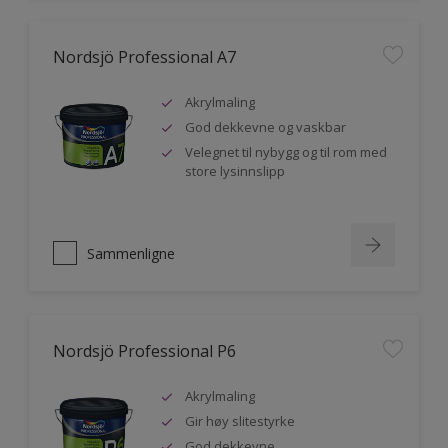
Nordsjö Professional A7
Akrylmaling
God dekkevne og vaskbar
Velegnet til nybygg og til rom med
store lysinnslipp
Sammenligne
Nordsjö Professional P6
Akrylmaling
Gir høy slitestyrke
God dekkevne