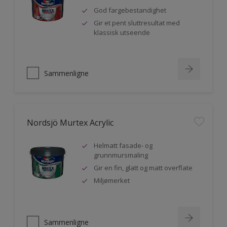
God fargebestandighet
Gir et pent sluttresultat med
klassisk utseende
Sammenligne
Nordsjö Murtex Acrylic
Helmatt fasade- og
grunnmursmaling
Gir en fin, glatt og matt overflate
Miljømerket
Sammenligne