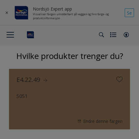
Nordsjö Expert app
Se
Visualiser fargen umiddelbart på veggen og finn farge- og
produktinformasjon
Hvilke produkter trenger du?
E4.22.49
5051
Endre denne fargen