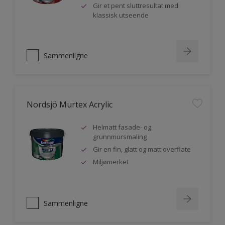
Gir et pent sluttresultat med
klassisk utseende
Sammenligne
Nordsjö Murtex Acrylic
Helmatt fasade- og
grunnmursmaling
Gir en fin, glatt og matt overflate
Miljømerket
Sammenligne