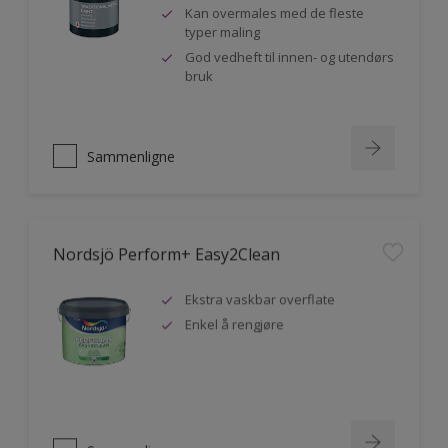
Kan overmales med de fleste
typer maling
God vedheft til innen- og utendørs
bruk
Sammenligne
Nordsjö Perform+ Easy2Clean
Ekstra vaskbar overflate
Enkel å rengjøre