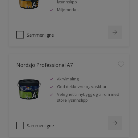
lysinnslipp
Miljømerket
Sammenligne
Nordsjö Professional A7
Akrylmaling
God dekkevne og vaskbar
Velegnet til nybygg og til rom med
store lysinnslipp
Sammenligne