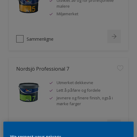
Utviklet av og for profesjonelle
malere
Miljømerket
Sammenligne
Nordsjö Professional 7
Utmerket dekkevne
Lett å påføre og fordele
Jevnere og finere finish, også i
mørke farger
Sammenligne
We respect your privacy.