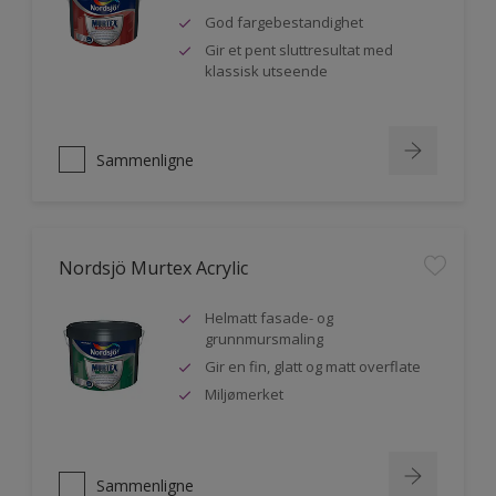
God fargebestandighet
Gir et pent sluttresultat med
klassisk utseende
Sammenligne
Nordsjö Murtex Acrylic
Helmatt fasade- og
grunnmursmaling
Gir en fin, glatt og matt overflate
Miljømerket
Sammenligne