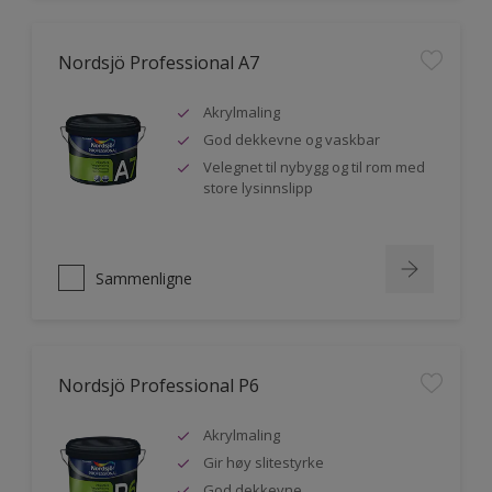
Nordsjö Professional A7
Akrylmaling
God dekkevne og vaskbar
Velegnet til nybygg og til rom med
store lysinnslipp
Sammenligne
Nordsjö Professional P6
Akrylmaling
Gir høy slitestyrke
God dekkevne