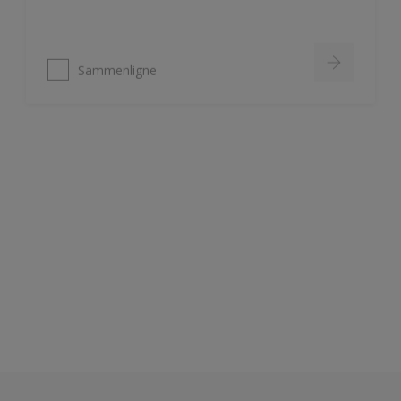
Sammenligne
Nordsjö Ambiance Deep Matt veggmaling
Utsøkt helmatt overflate
Fremhever fargen på veggen på
en vakker måte
HD Colour Technology
Sammenligne