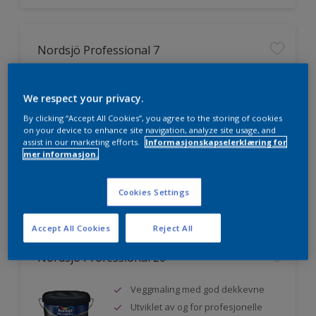
Nordsjö Professional 7
Utmerket dekkevne
We respect your privacy.
Lett å påføre og fordele
Jevnere og finere finish, også i
By clicking “Accept All Cookies”, you agree to the storing of cookies
mørke farger
on your device to enhance site navigation, analyze site usage, and
assist in our marketing efforts.
Informasjonskapselerklæring for
mer informasjon.
Sammenligne
Cookies Settings
Accept All Cookies
Reject All
Nordsjö Professional 20
Veggmaling med god dekkevne
Utviklet av og for profesjonelle