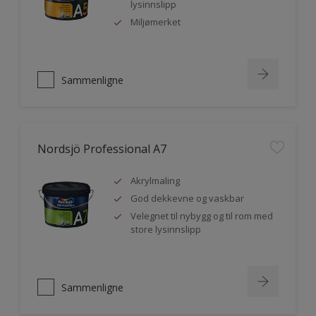
lysinnslipp
Miljømerket
Sammenligne
Nordsjö Professional A7
Akrylmaling
God dekkevne og vaskbar
Velegnet til nybygg og til rom med
store lysinnslipp
Sammenligne