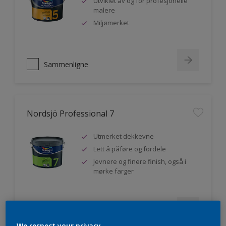
Utviklet av og for profesjonelle
malere
Miljømerket
Sammenligne
Nordsjö Professional 7
Utmerket dekkevne
Lett å påføre og fordele
Jevnere og finere finish, også i
mørke farger
Sammenligne
We respect your privacy.