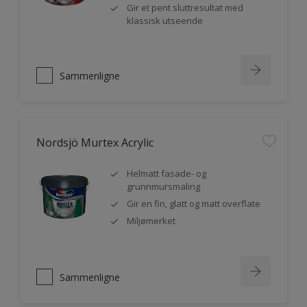
Gir et pent sluttresultat med
klassisk utseende
Sammenligne
Nordsjö Murtex Acrylic
Helmatt fasade- og
grunnmursmaling
Gir en fin, glatt og matt overflate
Miljømerket
Sammenligne