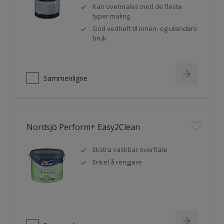
Kan overmales med de fleste
typer maling
God vedheft til innen- og utendørs
bruk
Sammenligne
Nordsjö Perform+ Easy2Clean
Ekstra vaskbar overflate
Enkel å rengjøre