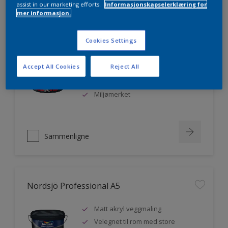
assist in our marketing efforts.
Informasjonskapselerklæring for
mer informasjon.
Nordsjö Professional 20
Cookies Settings
Veggmaling med god dekkevne
Accept All Cookies
Reject All
Utviklet av og for profesjonelle
malere
Miljømerket
Sammenligne
Nordsjö Professional A5
Matt akryl veggmaling
Velegnet til rom med store