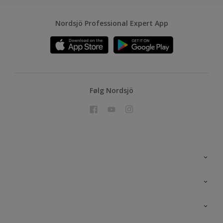
Nordsjö Professional Expert App
Følg Nordsjö
Kontakt oss
En nyanse bedre
Bærekraftig utvikling
Prosjekt
Nordsjö for konsument