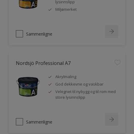
lysinnslipp
Miljømerket
Sammenligne
Nordsjö Professional A7
Akrylmaling
God dekkevne og vaskbar
Velegnet til nybygg og til rom med
store lysinnslipp
Sammenligne