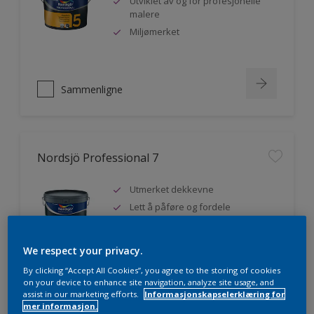
Utviklet av og for profesjonelle
malere
Miljømerket
Sammenligne
Nordsjö Professional 7
Utmerket dekkevne
Lett å påføre og fordele
Jevnere og finere finish, også i
mørke farger
We respect your privacy.
By clicking “Accept All Cookies”, you agree to the storing of cookies
on your device to enhance site navigation, analyze site usage, and
assist in our marketing efforts.
Informasjonskapselerklæring for
Sammenligne
mer informasjon.