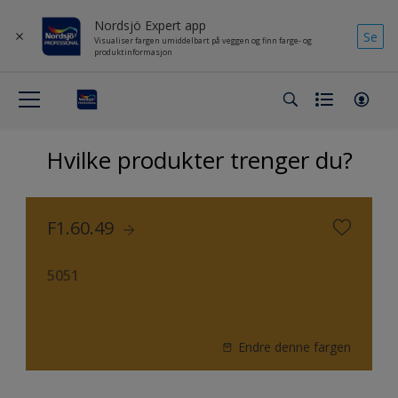
Nordsjö Expert app
Se
Visualiser fargen umiddelbart på veggen og finn farge- og
produktinformasjon
Hvilke produkter trenger du?
F1.60.49
5051
Endre denne fargen