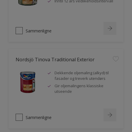
Inntil 12 års vedlikeholdsintervall
Sammenligne
Nordsjö Tinova Traditional Exterior
Dekkende oljemaling (alkyd) til
fasader og treverk utendørs
Gir oljemalingens klassiske
utseende
Sammenligne