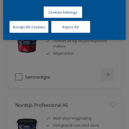
Cookies Settings
Nordsjö Professional 20
Accept All Cookies
Reject All
Veggmaling med god dekkevne
Utviklet av og for profesjonelle
malere
Miljømerket
Sammenligne
Nordsjö Professional A5
Matt akryl veggmaling
Velegnet til rom med store