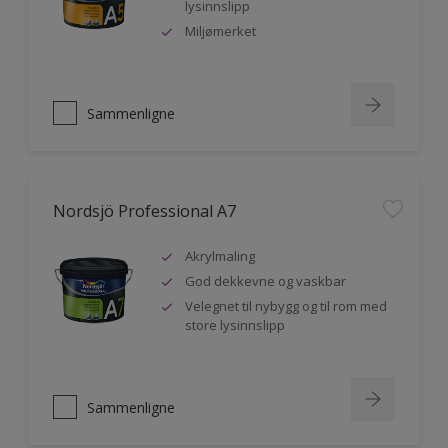
lysinnslipp
Miljømerket
Sammenligne
Nordsjö Professional A7
Akrylmaling
God dekkevne og vaskbar
Velegnet til nybygg og til rom med
store lysinnslipp
Sammenligne