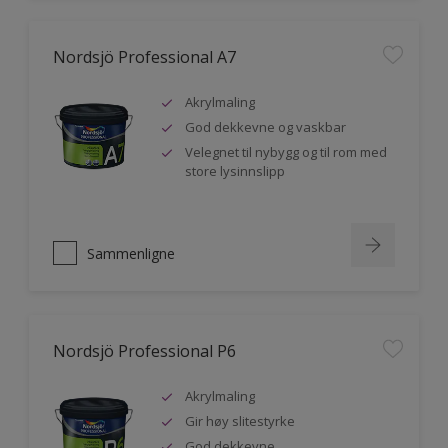
Nordsjö Professional A7
Akrylmaling
God dekkevne og vaskbar
Velegnet til nybygg og til rom med
store lysinnslipp
Sammenligne
Nordsjö Professional P6
Akrylmaling
Gir høy slitestyrke
God dekkevne