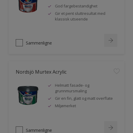
God fargebestandighet
Gir et pent sluttresultat med
klassisk utseende
Sammenligne
Nordsjö Murtex Acrylic
Helmatt fasade- og
grunnmursmaling
Gir en fin, glatt og matt overflate
Miljømerket
Sammenligne