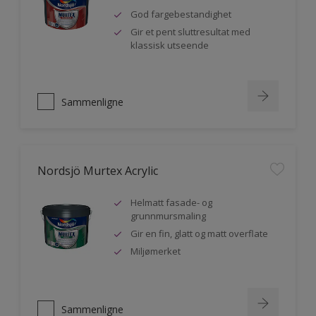
God fargebestandighet
Gir et pent sluttresultat med
klassisk utseende
Sammenligne
Nordsjö Murtex Acrylic
Helmatt fasade- og
grunnmursmaling
Gir en fin, glatt og matt overflate
Miljømerket
Sammenligne