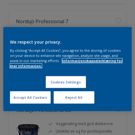
Nordsjö Professional 7
Utmerket dekkevne
We respect your privacy.
Lett å påføre og fordele
Jevnere og finere finish, også i
By clicking “Accept All Cookies”, you agree to the storing of cookies
mørke farger
on your device to enhance site navigation, analyze site usage, and
assist in our marketing efforts.
Informasjonskapselerklæring for
mer informasjon.
Sammenligne
Cookies Settings
Accept All Cookies
Reject All
Nordsjö Professional 20
Veggmaling med god dekkevne
Utviklet av og for profesjonelle