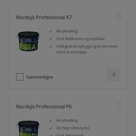
Nordsjö Professional A7
Akrylmaling
God dekkevne og vaskbar
Velegnet til nybygg og til rom med
store lysinnslipp
Sammenligne
Nordsjö Professional P6
Akrylmaling
Gir høy slitestyrke
God dekkevne