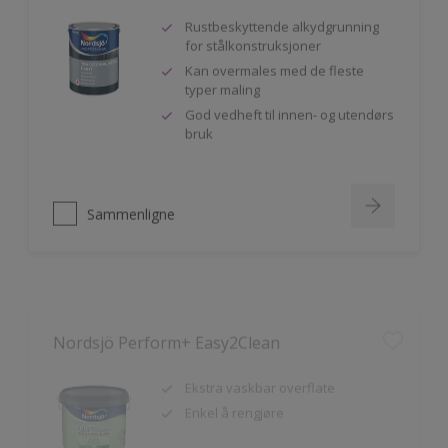
Rustbeskyttende alkydgrunning
for stålkonstruksjoner
Kan overmales med de fleste
typer maling
God vedheft til innen- og utendørs
bruk
Sammenligne
Nordsjö Perform+ Easy2Clean
Ekstra vaskbar overflate
Enkel å rengjøre