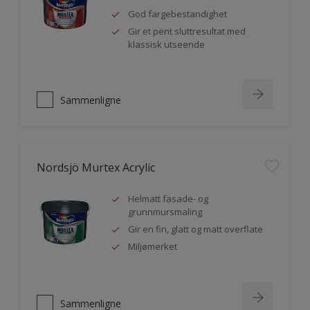
God fargebestandighet
Gir et pent sluttresultat med
klassisk utseende
Sammenligne
Nordsjö Murtex Acrylic
Helmatt fasade- og
grunnmursmaling
Gir en fin, glatt og matt overflate
Miljømerket
Sammenligne