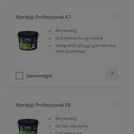
Nordsjö Professional A7
Akrylmaling
God dekkevne og vaskbar
Velegnet til nybygg og til rom med
store lysinnslipp
Sammenligne
Nordsjö Professional P6
Akrylmaling
Gir høy slitestyrke
God dekkevne