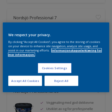
Nordsjö Professional 7
Utmerket dekkevne
We respect your privacy.
Lett å påføre og fordele
Jevnere og finere finish, også i
By clicking “Accept All Cookies”, you agree to the storing of cookies
mørke farger
on your device to enhance site navigation, analyze site usage, and
assist in our marketing efforts.
Informasjonskapselerklæring for
mer informasjon.
Sammenligne
Cookies Settings
Accept All Cookies
Reject All
Nordsjö Professional 20
Veggmaling med god dekkevne
Utviklet av og for profesjonelle