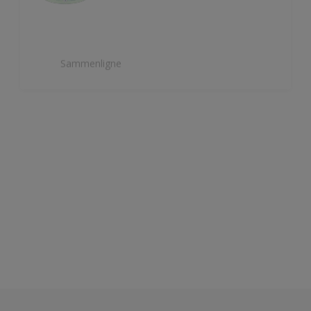
Sammenligne
Nordsjö Ambiance Deep Matt veggmaling
Utsøkt helmatt overflate
Fremhever fargen på veggen på
en vakker måte
HD Colour Technology
Sammenligne