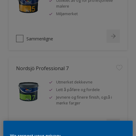
Utviklet av og for profesjonelle
malere
Miljømerket
Sammenligne
Nordsjö Professional 7
Utmerket dekkevne
Lett å påføre og fordele
Jevnere og finere finish, også i
mørke farger
Sammenligne
We respect your privacy.