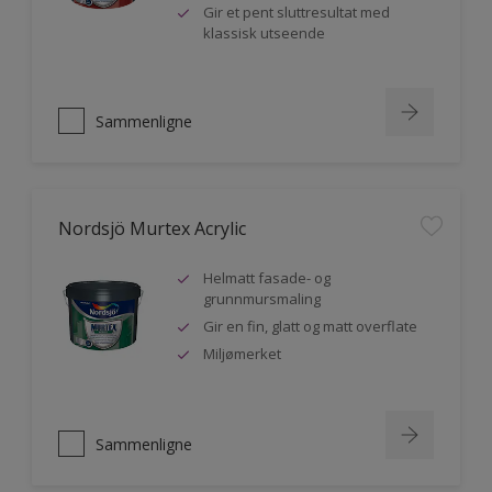
Gir et pent sluttresultat med
klassisk utseende
Sammenligne
Nordsjö Murtex Acrylic
Helmatt fasade- og
grunnmursmaling
Gir en fin, glatt og matt overflate
Miljømerket
Sammenligne