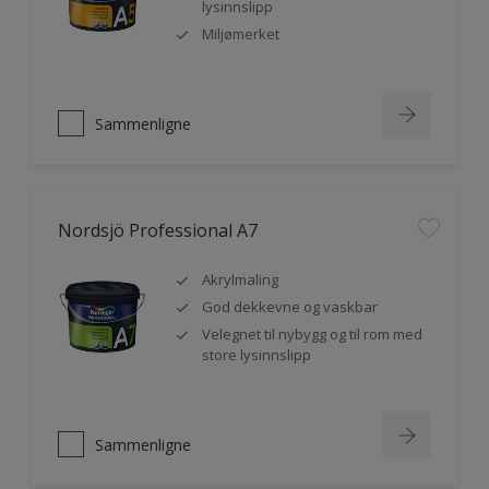
lysinnslipp
Miljømerket
Sammenligne
Nordsjö Professional A7
Akrylmaling
God dekkevne og vaskbar
Velegnet til nybygg og til rom med
store lysinnslipp
Sammenligne