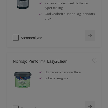
Kan overmales med de fleste
typer maling
God vedheft til innen- og utendørs
bruk
Sammenligne
Nordsjö Perform+ Easy2Clean
Ekstra vaskbar overflate
Enkel å rengjøre