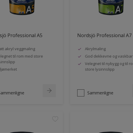
jö Professional A5
Nordsjö Professional A7
tt akryl veggmaling
Akrylmaling
legnet til rom med store
God dekkevne og vaskbar
sinnslipp
Velegnet til nybygg og til 
ljømerket
store lysinnslipp
Sammenligne
Sammenligne