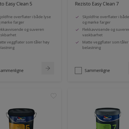
to Easy Clean 5
Rezisto Easy Clean 7
joldfrie overflater i både lyse
Skjoldfrie overflater i båd
 mørke farger
og mørke farger
ekkavvisende og suveren
Flekkavvisende og suvere
skbarhet
vaskbarhet
tte veggflater som tåler høy
Matte veggflater som tåler
lastning
belastning
Sammenligne
Sammenligne