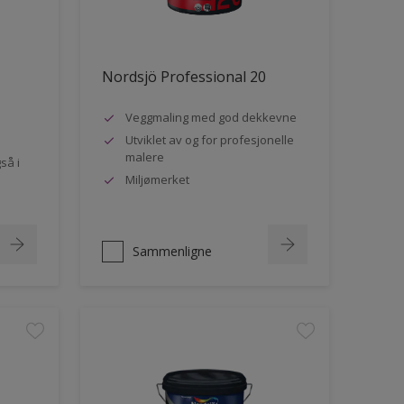
Nordsjö Professional 20
Veggmaling med god dekkevne
Utviklet av og for profesjonelle
malere
så i
Miljømerket
Sammenligne