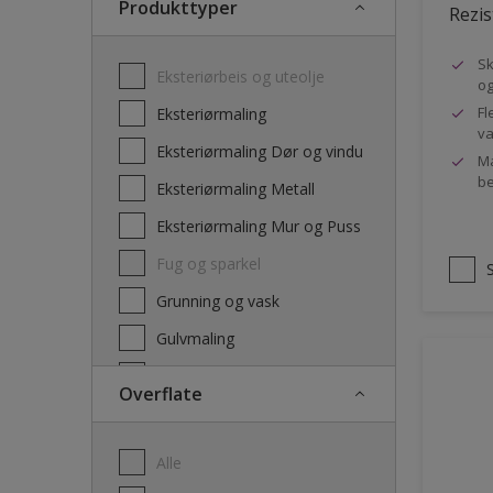
Produkttyper
Rezis
Sk
Eksteriørbeis og uteolje
og
Fl
Eksteriørmaling
va
Eksteriørmaling Dør og vindu
Ma
be
Eksteriørmaling Metall
Eksteriørmaling Mur og Puss
Fug og sparkel
Grunning og vask
Gulvmaling
Interiørbeis og lakk
Overflate
Interiørmaling
Lim
Alle
Maling dør, list og panel