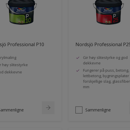
jö Professional P10
Nordsjö Professional P2
rylmaling
Gir høy slitestyrke og god
dekkevne
r høy slitestyrke
Fungerer på puss, betong,
od dekkevne
lettbetong, bygningsplater
forskjellige slag, glassfibe
mm
Sammenligne
Sammenligne