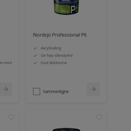
Nordsjö Professional P6
Akrylmaling
Gir høy slitestyrke
rom med
God dekkevne
Sammenligne