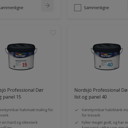
Sammenligne
Sammenligne
jö Professional Dør
Nordsjö Professional Dø
og panel 15
list og panel 40
nntynnbar halvmatt maling for
Vanntynnbar halvblank ma
everk
for treverk
r en hard og slitesterk
Fyller meget godt, og har e
erflate
fantastisk utflyt som gjør 