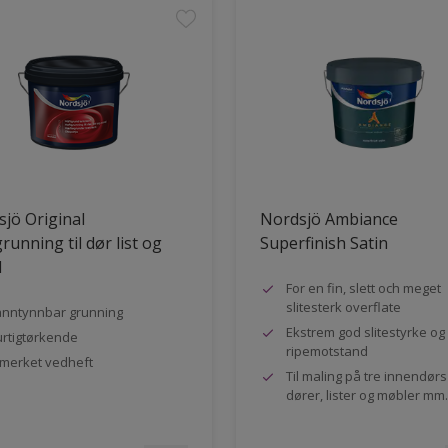
jö Original
Nordsjö Ambiance
running til dør list og
Superfinish Satin
l
For en fin, slett och meget
slitesterk overflate
nntynnbar grunning
Ekstrem god slitestyrke og
rtigtørkende
ripemotstand
merket vedheft
Til maling på tre innendør
dører, lister og møbler mm.