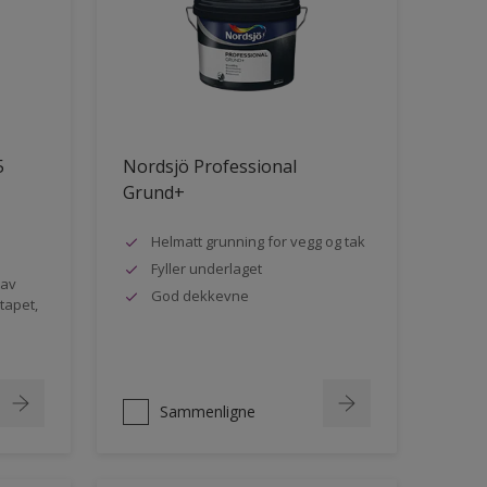
5
Nordsjö Professional
Grund+
Helmatt grunning for vegg og tak
Fyller underlaget
 av
God dekkevne
rtapet,
Sammenligne