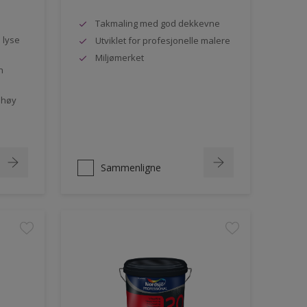
Takmaling med god dekkevne
e lyse
Utviklet for profesjonelle malere
Miljømerket
n
 høy
Sammenligne