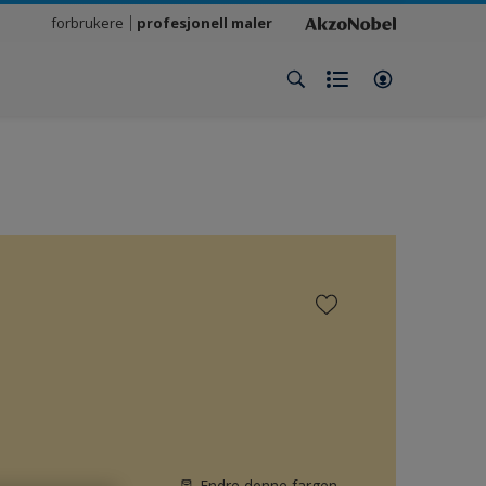
forbrukere
profesjonell maler
Endre denne fargen