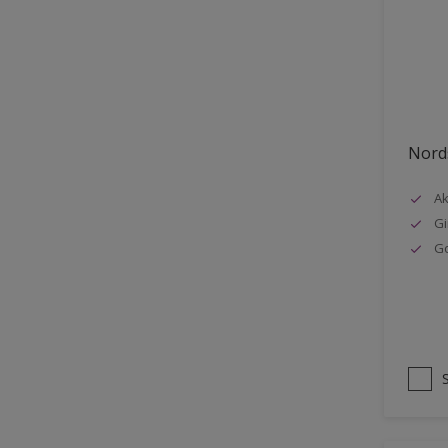
Stål
Tak eksteriør
Tak innendørs
Tapet
Nords
Terrasse
Trapp
Ak
Gi
Trepanel
G
Treverk
Tømmer eksteriør
Vegg
Vinduer
Vinduskarmer
Ytterdør