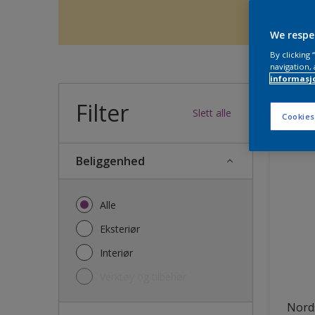
We respe
By clicking
navigation, 
informasj
Filter
36
produk
Slett alle
Cookies
Beliggenhed
Alle
Eksteriør
Interiør
Verktøy og tilbehør
Nords