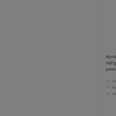
Nords
Heftg
pane
Va
Hu
Ut