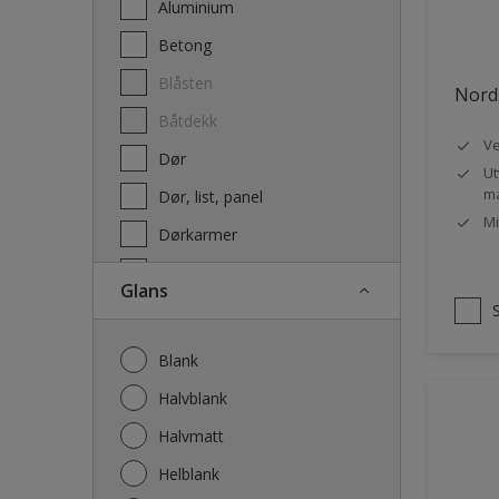
Aluminium
Terrassebeis og uteoljer
Betong
Blåsten
Nords
Båtdekk
Ve
Dør
Ut
ma
Dør, list, panel
Mi
Dørkarmer
Fasade
Glans
Fasade mur og Puss
Fliser
Blank
Galvanisert stål
Halvblank
Garasje
Halvmatt
Gips
Helblank