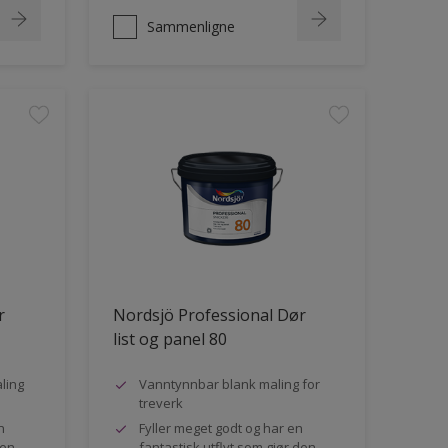
Sammenligne
r
Nordsjö Professional Dør
list og panel 80
ling
Vanntynnbar blank maling for
treverk
n
Fyller meget godt og har en
den
fantastisk utflyt som gjør den