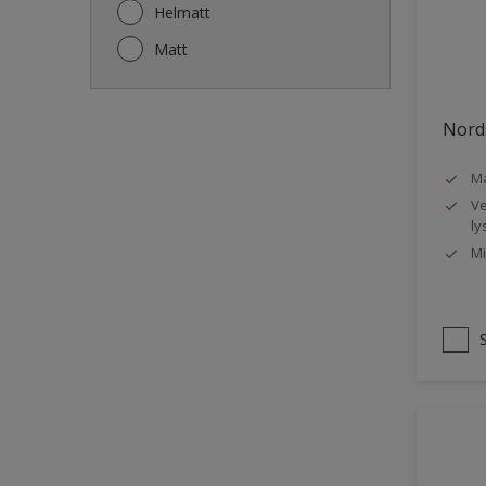
Gjerde
Helmatt
Gulv
Matt
Gulvlist
Hagemøbler
Nords
Ikke-jernholdige metaller
Ma
Listverk
Ve
Metall
ly
Mi
Møbler
Panelvegg og tak interiør
Rekkverk
Sement
Skap og tremøbler
Småmøbler og hyller
Stukk