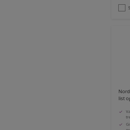
Nords
list 
Va
tr
Gi
ov