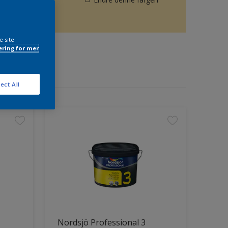
e site
ring for mer
ect All
Nordsjö Professional 3