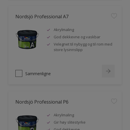
Nordsjö Professional A7
Akrylmaling
God dekkevne og vaskbar
Velegnet til nybygg og til rom med
store lysinnslipp
Sammenligne
Nordsjö Professional P6
Akrylmaling
Gir høy slitestyrke
God dekkevne