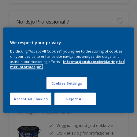
Nordsjö Professional 7
Utmerket dekkevne
We respect your privacy.
Lett å påføre og fordele
Jevnere og finere finish, også i
By clicking “Accept All Cookies”, you agree to the storing of cookies
mørke farger
on your device to enhance site navigation, analyze site usage, and
assist in our marketing efforts.
Informasjonskapselerklæring for
mer informasjon.
Sammenligne
Cookies Settings
Accept All Cookies
Reject All
Nordsjö Professional 20
Veggmaling med god dekkevne
Utviklet av og for profesjonelle