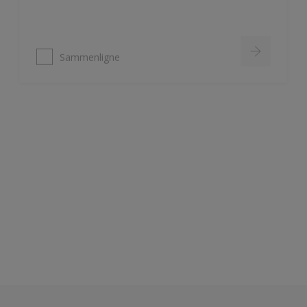
Sammenligne
Nordsjö Ambiance Deep Matt veggmaling
Utsøkt helmatt overflate
Fremhever fargen på veggen på
en vakker måte
HD Colour Technology
Sammenligne