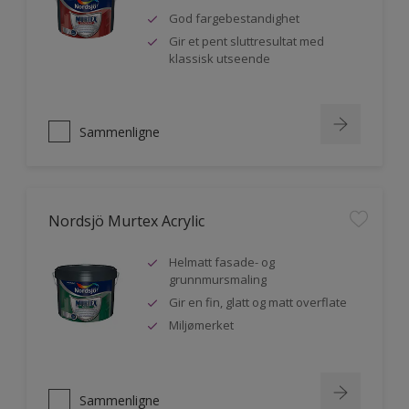
God fargebestandighet
Gir et pent sluttresultat med
klassisk utseende
Sammenligne
Nordsjö Murtex Acrylic
Helmatt fasade- og
grunnmursmaling
Gir en fin, glatt og matt overflate
Miljømerket
Sammenligne