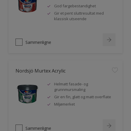
God fargebestandighet
Gir et pent sluttresultat med
klassisk utseende
Sammenligne
Nordsjö Murtex Acrylic
Helmatt fasade- og
grunnmursmaling
Gir en fin, glatt og matt overflate
Miljømerket
Sammenligne