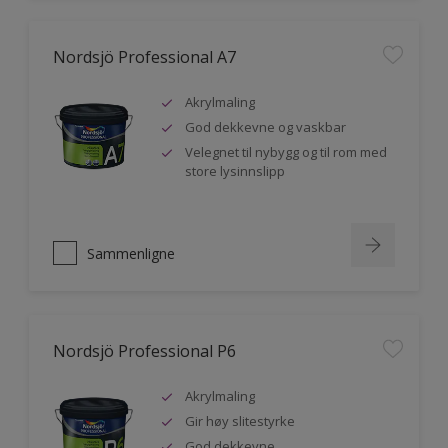
Nordsjö Professional A7
Akrylmaling
God dekkevne og vaskbar
Velegnet til nybygg og til rom med
store lysinnslipp
Sammenligne
Nordsjö Professional P6
Akrylmaling
Gir høy slitestyrke
God dekkevne