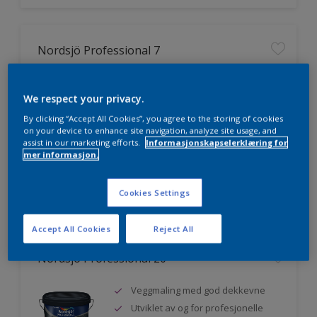
Nordsjö Professional 7
Utmerket dekkevne
We respect your privacy.
Lett å påføre og fordele
Jevnere og finere finish, også i
By clicking “Accept All Cookies”, you agree to the storing of cookies
mørke farger
on your device to enhance site navigation, analyze site usage, and
assist in our marketing efforts.
Informasjonskapselerklæring for
mer informasjon.
Sammenligne
Cookies Settings
Accept All Cookies
Reject All
Nordsjö Professional 20
Veggmaling med god dekkevne
Utviklet av og for profesjonelle