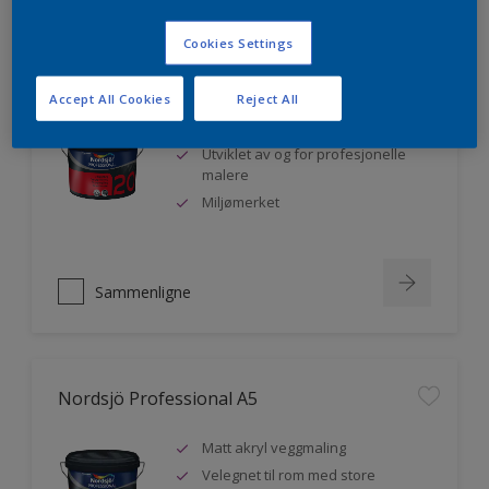
Cookies Settings
Nordsjö Professional 20
Accept All Cookies
Reject All
Veggmaling med god dekkevne
Utviklet av og for profesjonelle
malere
Miljømerket
Sammenligne
Nordsjö Professional A5
Matt akryl veggmaling
Velegnet til rom med store