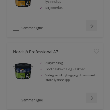
lysinnslipp
Miljømerket
Sammenligne
Nordsjö Professional A7
Akrylmaling
God dekkevne og vaskbar
Velegnet til nybygg og til rom med
store lysinnslipp
Sammenligne