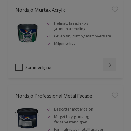
Nordsjö Murtex Acrylic
Helmatt fasade- og
grunnmursmaling
Gir en fin, glatt og matt overflate
Miljømerket
Sammenligne
Nordsjö Professional Metal Facade
Beskytter mot erosjon
Meget høy glans-og
fargebestandighet
For maling av metallfasader