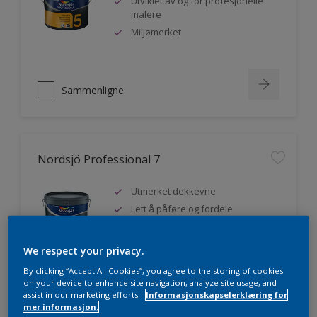
Utviklet av og for profesjonelle
malere
Miljømerket
Sammenligne
Nordsjö Professional 7
Utmerket dekkevne
Lett å påføre og fordele
Jevnere og finere finish, også i
mørke farger
We respect your privacy.
By clicking “Accept All Cookies”, you agree to the storing of cookies
on your device to enhance site navigation, analyze site usage, and
assist in our marketing efforts.
Informasjonskapselerklæring for
Sammenligne
mer informasjon.