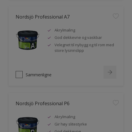
Nordsjö Professional A7
Akrylmaling
God dekkevne og vaskbar
Velegnet til nybygg og til rom med
store lysinnslipp
Sammenligne
Nordsjö Professional P6
Akrylmaling
Gir høy slitestyrke
God dekkevne