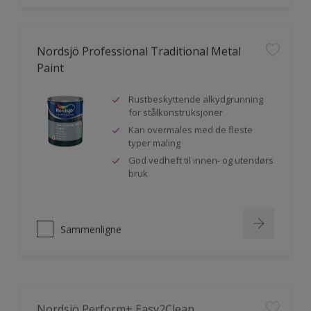
Nordsjö Professional Traditional Metal
Paint
Rustbeskyttende alkydgrunning
for stålkonstruksjoner
Kan overmales med de fleste
typer maling
God vedheft til innen- og utendørs
bruk
Sammenligne
Nordsjö Perform+ Easy2Clean