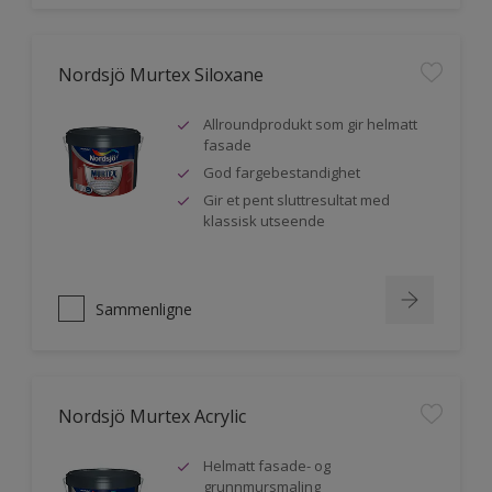
Nordsjö Murtex Siloxane
Allroundprodukt som gir helmatt
fasade
God fargebestandighet
Gir et pent sluttresultat med
klassisk utseende
Sammenligne
Nordsjö Murtex Acrylic
Helmatt fasade- og
grunnmursmaling