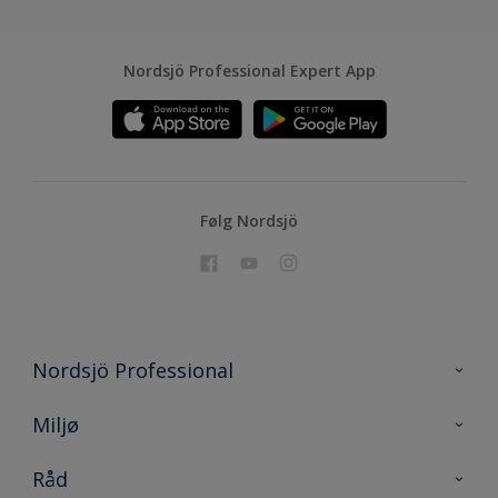
Nordsjö Professional Expert App
Følg Nordsjö
Nordsjö Professional
Kontakt oss
Miljø
En nyanse bedre
Bærekraftig utvikling
Råd
Prosjekt