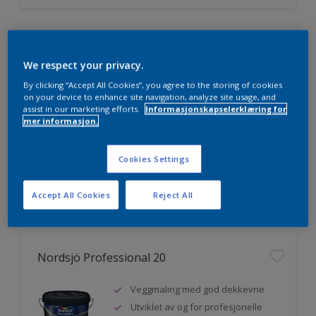
Nordsjö Professional 7
We respect your privacy.
Utmerket dekkevne
By clicking “Accept All Cookies”, you agree to the storing of cookies
on your device to enhance site navigation, analyze site usage, and
Lett å påføre og fordele
assist in our marketing efforts.
Informasjonskapselerklæring for
Jevnere og finere finish, også i
mer informasjon.
mørke farger
Cookies Settings
Sammenligne
Accept All Cookies
Reject All
Nordsjö Professional 20
Veggmaling med god dekkevne
Utviklet av og for profesjonelle