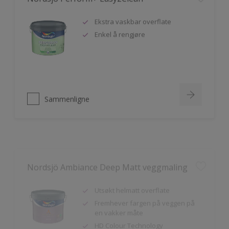
Ekstra vaskbar overflate
Enkel å rengjøre
Sammenligne
Nordsjö Ambiance Deep Matt veggmaling
Utsøkt helmatt overflate
Fremhever fargen på veggen på
en vakker måte
HD Colour Technology