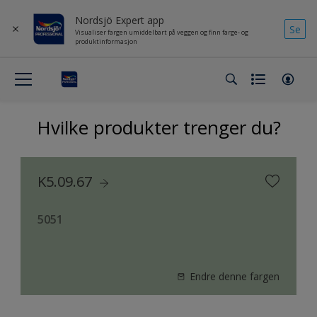
Nordsjö Expert app
Se
Visualiser fargen umiddelbart på veggen og finn farge- og
produktinformasjon
Hvilke produkter trenger du?
K5.09.67
5051
Endre denne fargen