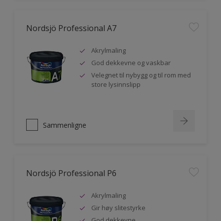
Nordsjö Professional A7
Akrylmaling
God dekkevne og vaskbar
Velegnet til nybygg og til rom med
store lysinnslipp
Sammenligne
Nordsjö Professional P6
Akrylmaling
Gir høy slitestyrke
God dekkevne