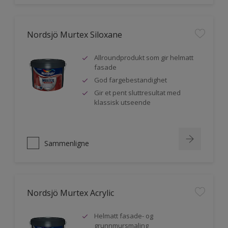
Nordsjö Murtex Siloxane
Allroundprodukt som gir helmatt
fasade
God fargebestandighet
Gir et pent sluttresultat med
klassisk utseende
Sammenligne
Nordsjö Murtex Acrylic
Helmatt fasade- og
grunnmursmaling