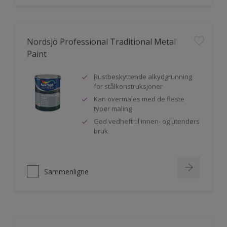
Nordsjö Professional Traditional Metal
Paint
Rustbeskyttende alkydgrunning
for stålkonstruksjoner
Kan overmales med de fleste
typer maling
God vedheft til innen- og utendørs
bruk
Sammenligne
Nordsjö Perform+ Easy2Clean