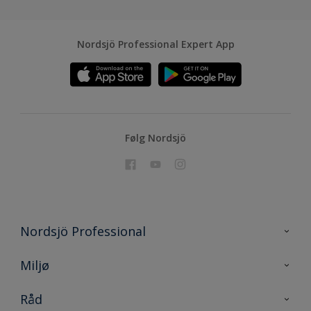
Nordsjö Professional Expert App
Følg Nordsjö
Nordsjö Professional
Kontakt oss
Miljø
En nyanse bedre
Bærekraftig utvikling
Råd
Prosjekt