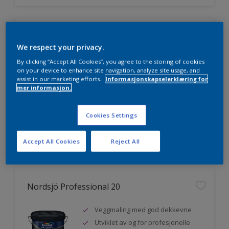
Nordsjö Professional 7
We respect your privacy.
Utmerket dekkevne
By clicking “Accept All Cookies”, you agree to the storing of cookies
on your device to enhance site navigation, analyze site usage, and
Lett å påføre og fordele
assist in our marketing efforts.
Informasjonskapselerklæring for
Jevnere og finere finish, også i
mer informasjon.
mørke farger
Cookies Settings
Sammenligne
Accept All Cookies
Reject All
Nordsjö Professional 20
Veggmaling med god dekkevne
Utviklet av og for profesjonelle