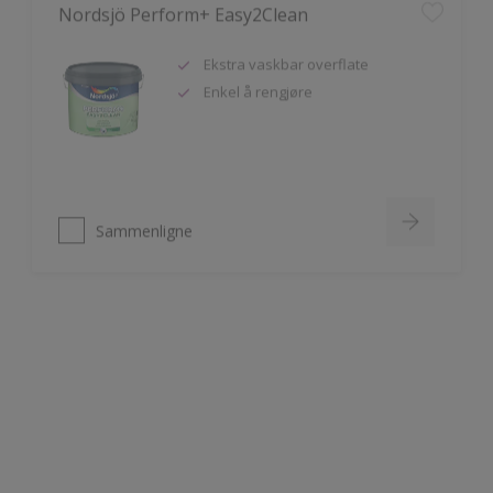
Ekstra vaskbar overflate
Enkel å rengjøre
Sammenligne
Nordsjö Ambiance Deep Matt veggmaling
Utsøkt helmatt overflate
Fremhever fargen på veggen på
en vakker måte
HD Colour Technology