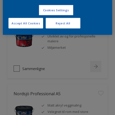
Cookies Settings
Nordsjö Professional 20
Accept All Cookies
Reject All
Veggmaling med god dekkevne
Utviklet av og for profesjonelle
malere
Miljømerket
Sammenligne
Nordsjö Professional A5
Matt akryl veggmaling
Velegnet til rom med store