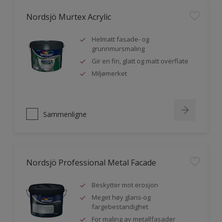
Nordsjö Murtex Acrylic
Helmatt fasade- og
grunnmursmaling
Gir en fin, glatt og matt overflate
Miljømerket
Sammenligne
Nordsjö Professional Metal Facade
Beskytter mot erosjon
Meget høy glans-og
fargebestandighet
For maling av metallfasader