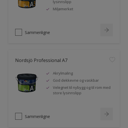
lysinnslipp
Miljømerket
Sammenligne
Nordsjö Professional A7
Akrylmaling
God dekkevne og vaskbar
Velegnet til nybygg og til rom med
store lysinnslipp
Sammenligne