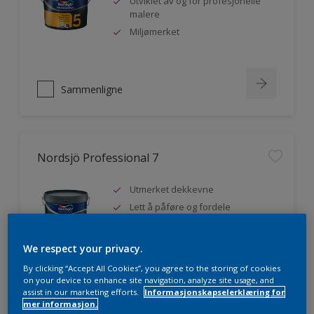
Utviklet av og for profesjonelle
malere
Miljømerket
Sammenligne
Nordsjö Professional 7
Utmerket dekkevne
Lett å påføre og fordele
Jevnere og finere finish, også i
mørke farger
We respect your privacy.
By clicking “Accept All Cookies”, you agree to the storing of cookies
on your device to enhance site navigation, analyze site usage, and
assist in our marketing efforts.
Informasjonskapselerklæring for
Sammenligne
mer informasjon.