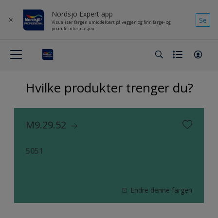
Nordsjö Expert app
Se
Visualiser fargen umiddelbart på veggen og finn farge- og
produktinformasjon
Hvilke produkter trenger du?
M9.29.52
5051
Endre denne fargen