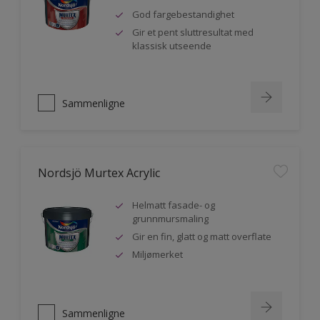
God fargebestandighet
Gir et pent sluttresultat med
klassisk utseende
Sammenligne
Nordsjö Murtex Acrylic
Helmatt fasade- og
grunnmursmaling
Gir en fin, glatt og matt overflate
Miljømerket
Sammenligne