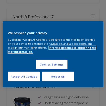
Nordsjö Professional 7
Utmerket dekkevne
We respect your privacy.
Lett å påføre og fordele
Jevnere og finere finish, også i
By clicking “Accept All Cookies”, you agree to the storing of cookies
mørke farger
on your device to enhance site navigation, analyze site usage, and
assist in our marketing efforts.
Informasjonskapselerklæring for
mer informasjon.
Sammenligne
Cookies Settings
Accept All Cookies
Reject All
Nordsjö Professional 20
Veggmaling med god dekkevne
Utviklet av og for profesjonelle