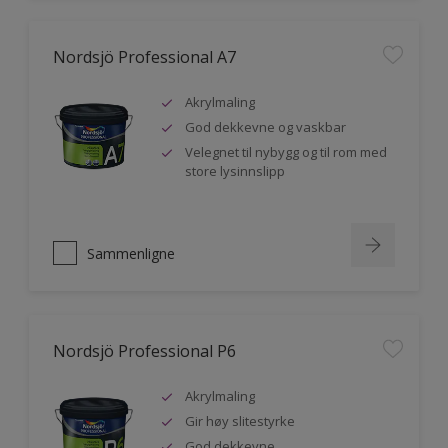
Nordsjö Professional A7
Akrylmaling
God dekkevne og vaskbar
Velegnet til nybygg og til rom med
store lysinnslipp
Sammenligne
Nordsjö Professional P6
Akrylmaling
Gir høy slitestyrke
God dekkevne