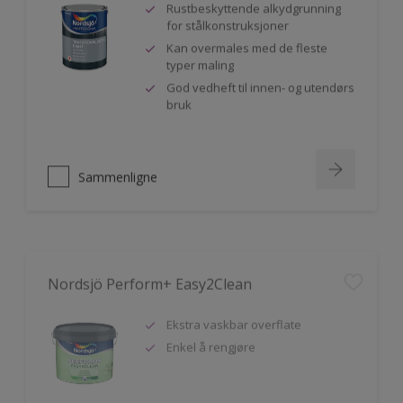
Rustbeskyttende alkydgrunning
for stålkonstruksjoner
Kan overmales med de fleste
typer maling
God vedheft til innen- og utendørs
bruk
Sammenligne
Nordsjö Perform+ Easy2Clean
Ekstra vaskbar overflate
Enkel å rengjøre