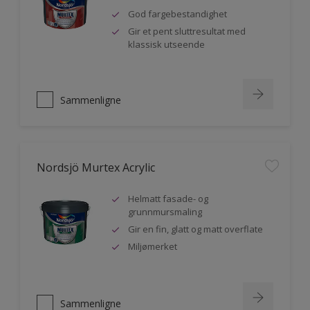
God fargebestandighet
Gir et pent sluttresultat med
klassisk utseende
Sammenligne
Nordsjö Murtex Acrylic
Helmatt fasade- og
grunnmursmaling
Gir en fin, glatt og matt overflate
Miljømerket
Sammenligne