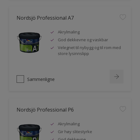
Nordsjö Professional A7
Akrylmaling
God dekkevne og vaskbar
Velegnet til nybygg og til rom med
store lysinnslipp
Sammenligne
Nordsjö Professional P6
Akrylmaling
Gir høy slitestyrke
God dekkevne