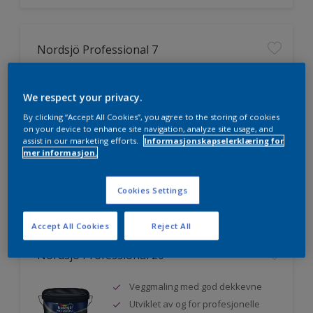
Nordsjö Professional 7
Utmerket dekkevne
We respect your privacy.
Lett å påføre og fordele
Jevnere og finere finish, også i
By clicking “Accept All Cookies”, you agree to the storing of cookies
mørke farger
on your device to enhance site navigation, analyze site usage, and
assist in our marketing efforts.
Informasjonskapselerklæring for
mer informasjon.
Sammenligne
Cookies Settings
Accept All Cookies
Reject All
Nordsjö Professional 20
Veggmaling med god dekkevne
Utviklet av og for profesjonelle