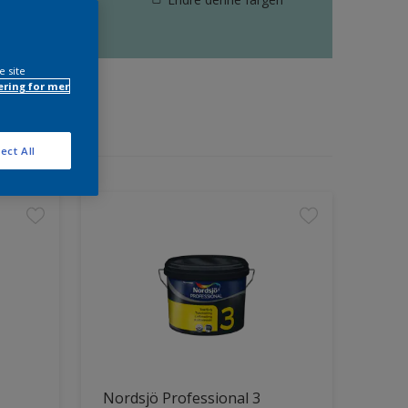
e site
ring for mer
ect All
Nordsjö Professional 3