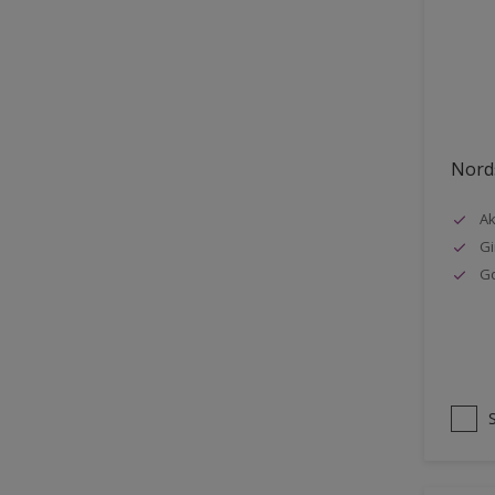
Stål
Tak eksteriør
Tak innendørs
Tapet
Nords
Terrasse
Trapp
Ak
Gi
Trepanel
G
Treverk
Tømmer eksteriør
Vegg
Vinduer
Vinduskarmer
Ytterdør