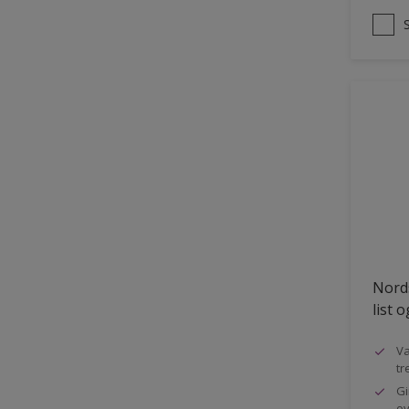
Nords
list 
Va
tr
Gi
ov