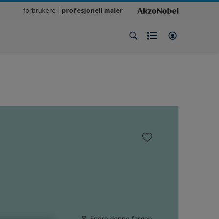
forbrukere
profesjonell maler
Endre denne fargen