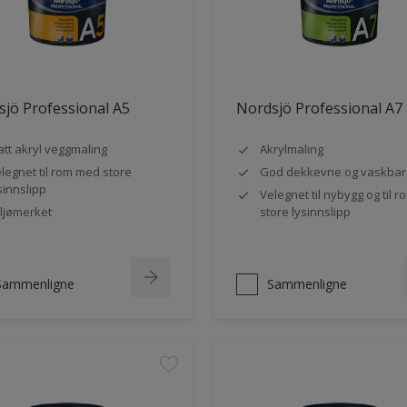
jö Professional A5
Nordsjö Professional A7
tt akryl veggmaling
Akrylmaling
legnet til rom med store
God dekkevne og vaskbar
sinnslipp
Velegnet til nybygg og til 
ljømerket
store lysinnslipp
Sammenligne
Sammenligne