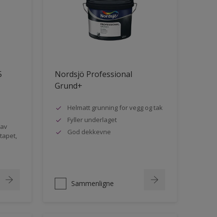
5
Nordsjö Professional
Grund+
Helmatt grunning for vegg og tak
Fyller underlaget
 av
God dekkevne
rtapet,
Sammenligne