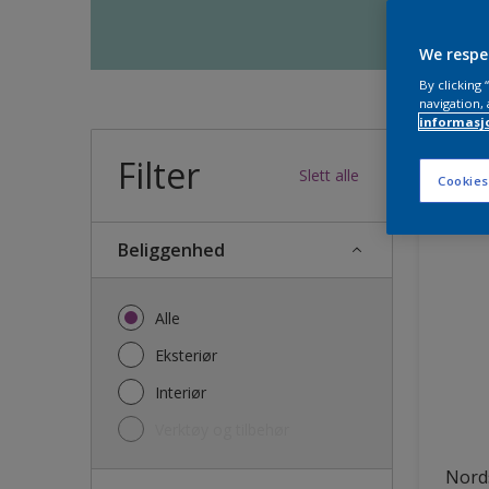
We respe
By clicking
navigation, 
informasj
Filter
34
produk
Slett alle
Cookies
Beliggenhed
Alle
Eksteriør
Interiør
Verktøy og tilbehør
Nords