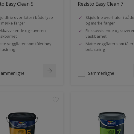
to Easy Clean 5
Rezisto Easy Clean 7
joldfrie overflater i både lyse
Skjoldfrie overflater i båd
 mørke farger
og mørke farger
ekkavvisende og suveren
Flekkavvisende og suvere
skbarhet
vaskbarhet
tte veggflater som tåler høy
Matte veggflater som tåler
lastning
belastning
Sammenligne
Sammenligne