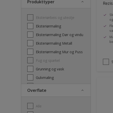
Produkttyper
Rezis
Sk
Eksteriørbeis og uteolje
og
Fl
Eksteriørmaling
va
Eksteriørmaling Dør og vindu
Ma
be
Eksteriørmaling Metall
Eksteriørmaling Mur og Puss
Fug og sparkel
Grunning og vask
Gulvmaling
Interiørbeis og lakk
Overflate
Interiørmaling
Lim
Alle
Maling dør, list og panel