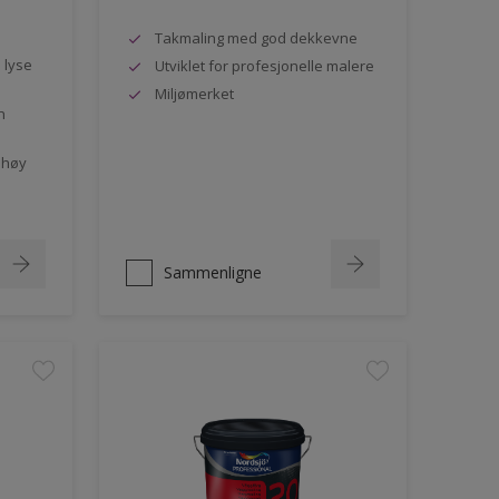
Takmaling med god dekkevne
e lyse
Utviklet for profesjonelle malere
Miljømerket
n
 høy
Sammenligne