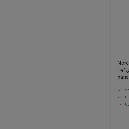
Nords
Heftg
pane
Va
Hu
Ut