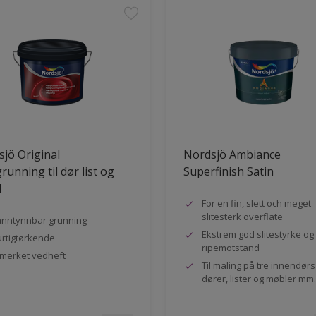
jö Original
Nordsjö Ambiance
running til dør list og
Superfinish Satin
l
For en fin, slett och meget
slitesterk overflate
nntynnbar grunning
Ekstrem god slitestyrke og
rtigtørkende
ripemotstand
merket vedheft
Til maling på tre innendør
dører, lister og møbler mm.