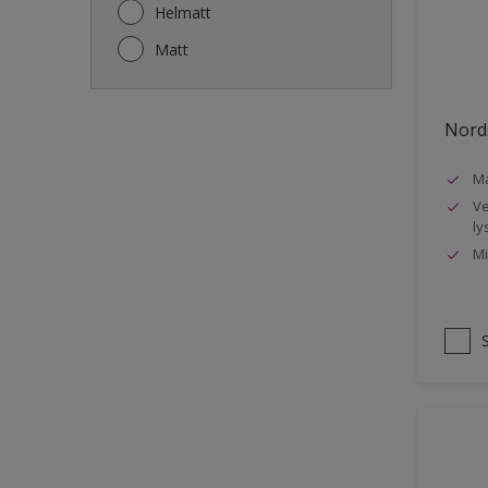
Gjerde
Helmatt
Gulv
Matt
Gulvlist
Hagemøbler
Nords
Ikke-jernholdige metaller
Ma
Listverk
Ve
Metall
ly
Mi
Møbler
Panelvegg og tak interiør
Rekkverk
Sement
Skap og tremøbler
Småmøbler og hyller
Stukk