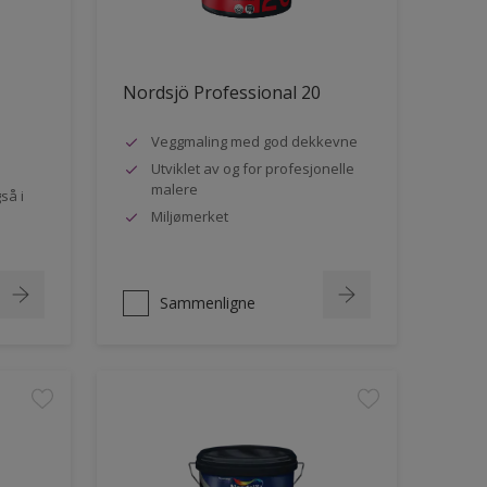
Nordsjö Professional 20
Veggmaling med god dekkevne
Utviklet av og for profesjonelle
malere
så i
Miljømerket
Sammenligne