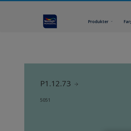
Produkter
Far
P1.12.73
5051