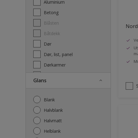
Aluminium
Terrassebeis og uteoljer
Betong
Blåsten
Nords
Båtdekk
Ve
Dør
Ut
ma
Dør, list, panel
Mi
Dørkarmer
Fasade
Glans
Fasade mur og Puss
Fliser
Blank
Galvanisert stål
Halvblank
Garasje
Halvmatt
Gips
Helblank