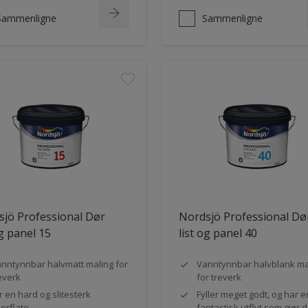
Sammenligne
Sammenligne
jö Professional Dør
Nordsjö Professional Dø
og panel 15
list og panel 40
nntynnbar halvmatt maling for
Vanntynnbar halvblank ma
everk
for treverk
r en hard og slitesterk
Fyller meget godt, og har e
erflate
fantastisk utflyt som gjør 