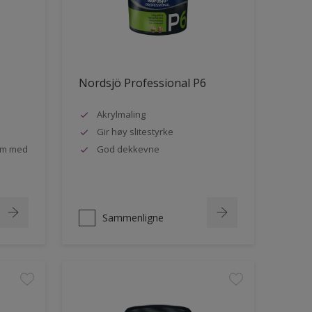
Nordsjö Professional P6
Akrylmaling
Gir høy slitestyrke
rom med
God dekkevne
Sammenligne