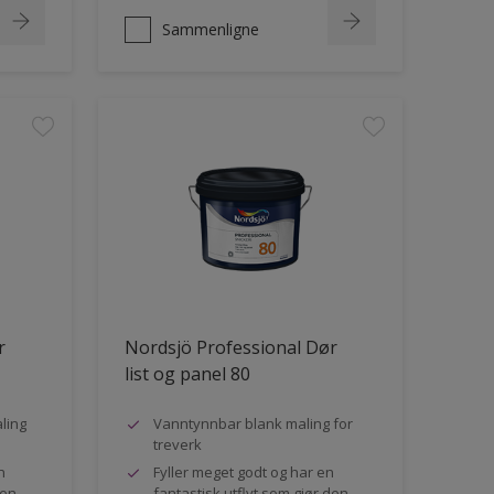
Sammenligne
r
Nordsjö Professional Dør
list og panel 80
ling
Vanntynnbar blank maling for
treverk
n
Fyller meget godt og har en
den
fantastisk utflyt som gjør den