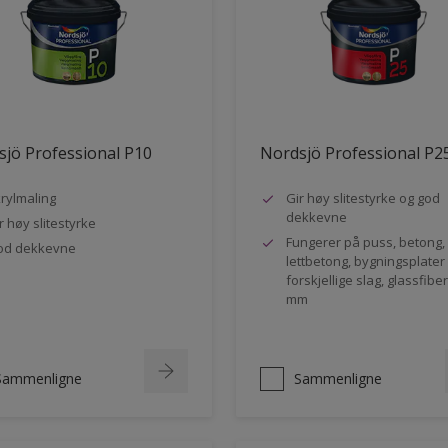
jö Professional P10
Nordsjö Professional P2
rylmaling
Gir høy slitestyrke og god
dekkevne
r høy slitestyrke
Fungerer på puss, betong,
od dekkevne
lettbetong, bygningsplater
forskjellige slag, glassfibe
mm
Sammenligne
Sammenligne