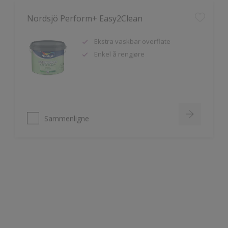
Ekstra vaskbar overflate
Enkel å rengjøre
Sammenligne
Nordsjö Ambiance Deep Matt veggmaling
Utsøkt helmatt overflate
Fremhever fargen på veggen på
en vakker måte
HD Colour Technology