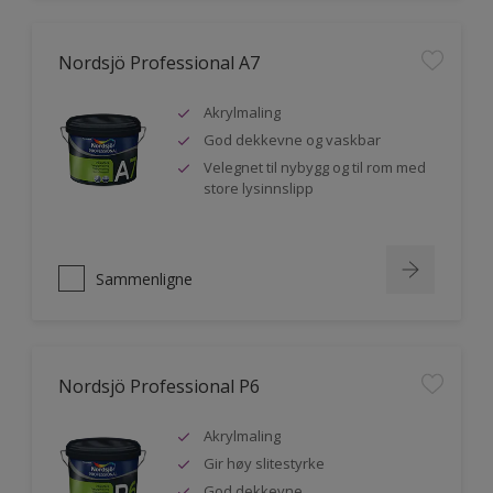
Nordsjö Professional A7
Akrylmaling
God dekkevne og vaskbar
Velegnet til nybygg og til rom med
store lysinnslipp
Sammenligne
Nordsjö Professional P6
Akrylmaling
Gir høy slitestyrke
God dekkevne