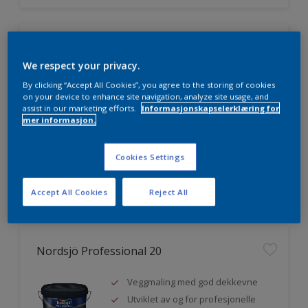
Nordsjö Professional 7
We respect your privacy.
Utmerket dekkevne
By clicking “Accept All Cookies”, you agree to the storing of cookies
Lett å påføre og fordele
on your device to enhance site navigation, analyze site usage, and
assist in our marketing efforts.
Informasjonskapselerklæring for
Jevnere og finere finish, også i
mer informasjon.
mørke farger
Cookies Settings
Sammenligne
Accept All Cookies
Reject All
Nordsjö Professional 20
Veggmaling med god dekkevne
Utviklet av og for profesjonelle