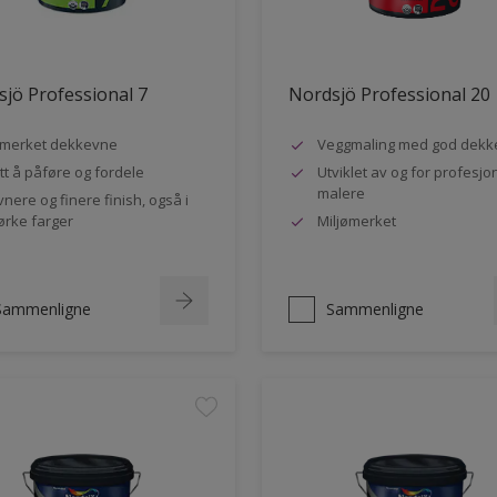
jö Professional 7
Nordsjö Professional 20
merket dekkevne
Veggmaling med god dekk
tt å påføre og fordele
Utviklet av og for profesjo
malere
vnere og finere finish, også i
rke farger
Miljømerket
Sammenligne
Sammenligne