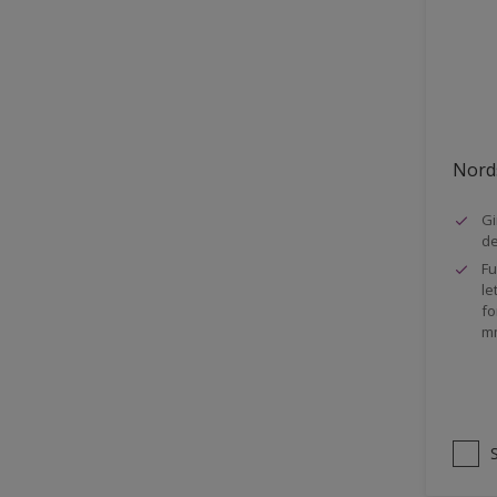
Stål
Tak eksteriør
Tak innendørs
Tapet
Nords
Terrasse
Trapp
Gi
d
Trepanel
Fu
le
Treverk
fo
m
Tømmer eksteriør
Vegg
Vinduer
Vinduskarmer
Ytterdør