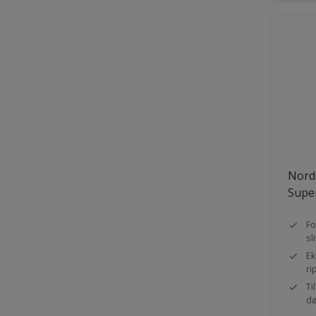
Nord
Super
Fo
sl
Ek
ri
Ti
dø