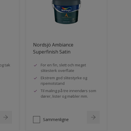
Nordsjö Ambiance
Superfinish Satin
og tak
For en fin, slett och meget
slitesterk overflate
Ekstrem god slitestyrke og
ripemotstand
Til maling på tre innendørs som
dører, lister og møbler mm.
Sammenligne