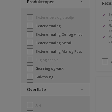
Produkttyper
Rezis
Sk
Eksteriørbeis og uteolje
og
Fl
Eksteriørmaling
va
Eksteriørmaling Dør og vindu
Ma
be
Eksteriørmaling Metall
Eksteriørmaling Mur og Puss
Fug og sparkel
Grunning og vask
Gulvmaling
Interiørbeis og lakk
Overflate
Interiørmaling
Lim
Alle
Maling dør, list og panel