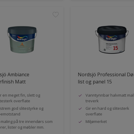
sjö Ambiance
Nordsjö Professional Dø
finish Matt
list og panel 15
r en meget fin, slett og
Vanntynnbar halvmatt mali
itesterk overflate
treverk
strem god slitestyrke og
Gir en hard og slitesterk
pemotstand
overflate
l maling på tre innendørs som
Miljømerket
rer, lister og møbler mm.