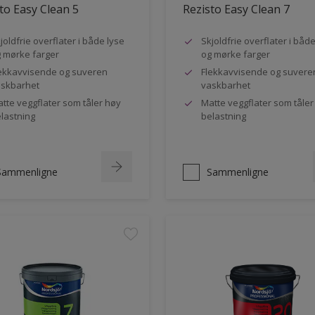
to Easy Clean 5
Rezisto Easy Clean 7
joldfrie overflater i både lyse
Skjoldfrie overflater i båd
 mørke farger
og mørke farger
ekkavvisende og suveren
Flekkavvisende og suvere
skbarhet
vaskbarhet
tte veggflater som tåler høy
Matte veggflater som tåler
lastning
belastning
Sammenligne
Sammenligne