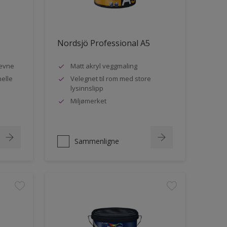
Nordsjö Professional A5
evne
Matt akryl veggmaling
nelle
Velegnet til rom med store
lysinnslipp
Miljømerket
Sammenligne