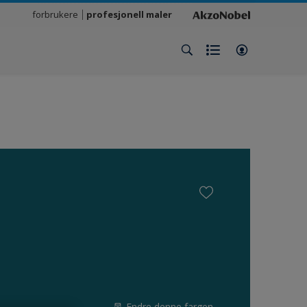
forbrukere
profesjonell maler
Endre denne fargen