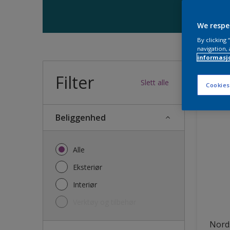
We respe
By clicking
navigation, 
informasj
Filter
31
produk
Slett alle
Cookies
Beliggenhed
Alle
Eksteriør
Interiør
Verktøy og tilbehør
Nords