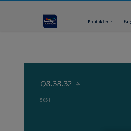
Produkter
Far
Q8.38.32
5051