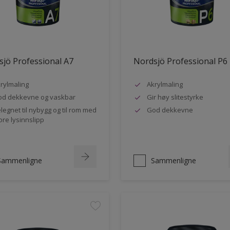
jö Professional A7
Nordsjö Professional P6
rylmaling
Akrylmaling
d dekkevne og vaskbar
Gir høy slitestyrke
legnet til nybygg og til rom med
God dekkevne
ore lysinnslipp
Sammenligne
Sammenligne