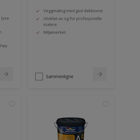
Veggmaling med god dekkevne
e lyse
Utviklet av og for profesjonelle
malere
n
Miljømerket
 høy
Sammenligne