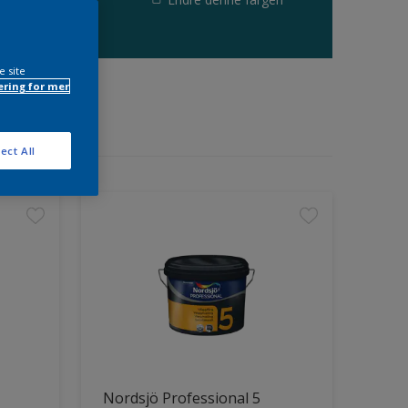
e site
ring for mer
ect All
Nordsjö Professional 5