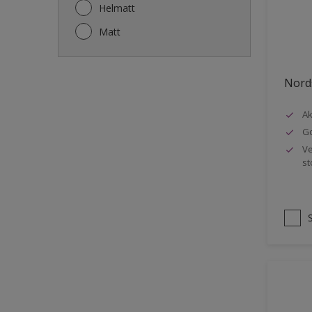
Gjerde
Helmatt
Gulv
Matt
Gulvlist
Hagemøbler
Nords
Ikke-jernholdige metaller
Ak
Listverk
Go
Metall
Ve
st
Møbler
Panelvegg og tak interiør
Rekkverk
Sement
Skap og tremøbler
Småmøbler og hyller
Stukk