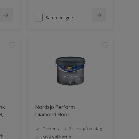
Sammenligne
ank
Nordsjö Perform+
l,
Diamond Floor
Tørker raskt - 2 strøk på en dag!
rk
God dekkevne