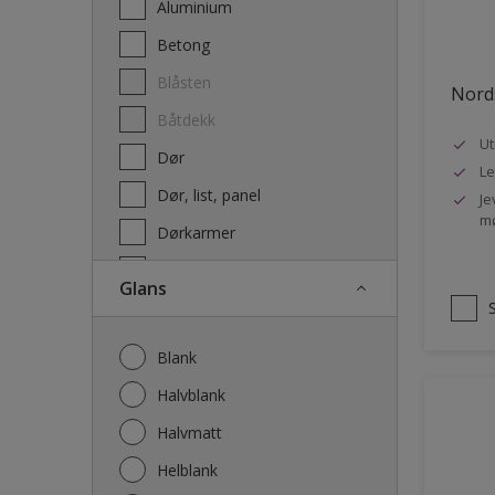
Aluminium
Terrassebeis og uteoljer
Betong
Blåsten
Nords
Båtdekk
Ut
Dør
Le
Dør, list, panel
Je
mø
Dørkarmer
Fasade
Glans
Fasade mur og Puss
Fliser
Blank
Galvanisert stål
Halvblank
Garasje
Halvmatt
Gips
Helblank