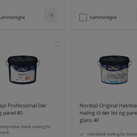
Sammenligne
Sammenligne
jö Professional Dør
Nordsjö Original Halvbl
og panel 80
maling til dør list og pane
glans 40
nntynnbar blank maling for
everk
Halvblank maling for treve