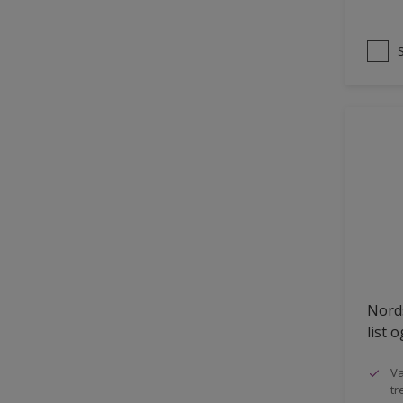
Nords
list 
Va
tr