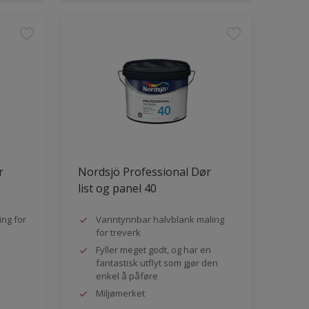
r
Nordsjö Professional Dør
list og panel 40
ng for
Vanntynnbar halvblank maling
for treverk
Fyller meget godt, og har en
fantastisk utflyt som gjør den
enkel å påføre
Miljømerket