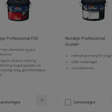
jö Professional P25
Nordsjö Professional
Grund+
r høy slitestyrke og god
ekkevne
Helmatt grunning for vegg 
ngerer på puss, betong,
Fyller underlaget
ttbetong, bygningsplater av
God dekkevne
rskjellige slag, glassfibertapet,
m
Sammenligne
Sammenligne