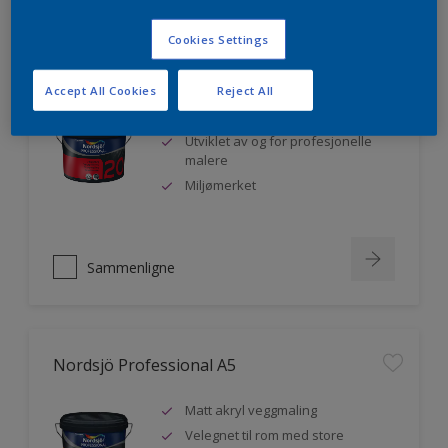
Cookies Settings
Nordsjö Professional 20
Accept All Cookies
Reject All
Veggmaling med god dekkevne
Utviklet av og for profesjonelle
malere
Miljømerket
Sammenligne
Nordsjö Professional A5
Matt akryl veggmaling
Velegnet til rom med store