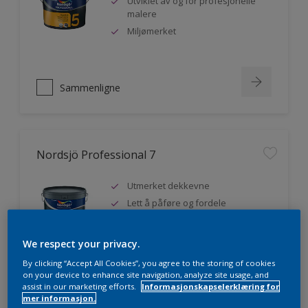
Utviklet av og for profesjonelle
malere
Miljømerket
Sammenligne
Nordsjö Professional 7
Utmerket dekkevne
Lett å påføre og fordele
Jevnere og finere finish, også i
mørke farger
We respect your privacy.
By clicking “Accept All Cookies”, you agree to the storing of cookies
on your device to enhance site navigation, analyze site usage, and
assist in our marketing efforts.
Informasjonskapselerklæring for
Sammenligne
mer informasjon.