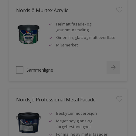
Nordsjö Murtex Acrylic
Helmatt fasade- og
grunnmursmaling
Gir en fin, glatt og matt overflate
Miljømerket
Sammenligne
Nordsjö Professional Metal Facade
Beskytter mot erosjon
Meget høy glans-og
fargebestandighet
For maling av metallfasader