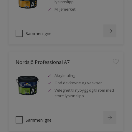
lysinnslipp
Miljømerket
Sammenligne
Nordsjö Professional A7
Akrylmaling
God dekkevne og vaskbar
Velegnet til nybygg og til rom med
store lysinnslipp
Sammenligne