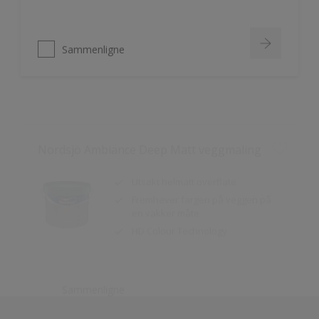
Sammenligne
Nordsjö Ambiance Deep Matt veggmaling
Utsøkt helmatt overflate
Fremhever fargen på veggen på
en vakker måte
HD Colour Technology
Sammenligne