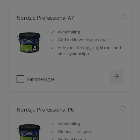
Nordsjö Professional A7
Akrylmaling
God dekkevne og vaskbar
Velegnet til nybygg og til rom med
store lysinnslipp
Sammenligne
Nordsjö Professional P6
Akrylmaling
Gir høy slitestyrke
God dekkevne