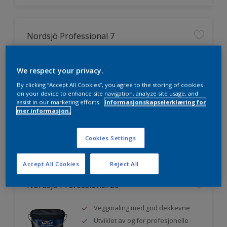
Nordsjö Professional 7
Utmerket dekkevne
We respect your privacy.
Lett å påføre og fordele
Jevnere og finere finish, også i
By clicking “Accept All Cookies”, you agree to the storing of cookies
mørke farger
on your device to enhance site navigation, analyze site usage, and
assist in our marketing efforts.
Informasjonskapselerklæring for
mer informasjon.
Sammenligne
Cookies Settings
Accept All Cookies
Reject All
Nordsjö Professional 20
Veggmaling med god dekkevne
Utviklet av og for profesjonelle