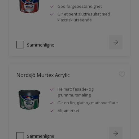
God fargebestandighet
Gir et pent sluttresultat med
klassisk utseende
Sammenligne
Nordsjö Murtex Acrylic
Helmatt fasade- og
grunnmursmaling
Gir en fin, glatt og matt overflate
Miljømerket
Sammenligne