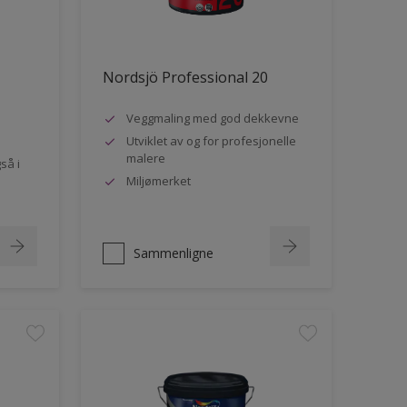
Nordsjö Professional 20
Veggmaling med god dekkevne
Utviklet av og for profesjonelle
malere
så i
Miljømerket
Sammenligne