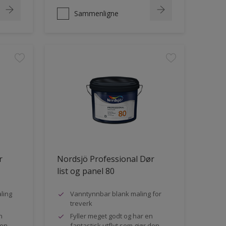
Sammenligne
r
Nordsjö Professional Dør
list og panel 80
ling
Vanntynnbar blank maling for
treverk
n
Fyller meget godt og har en
den
fantastisk utflyt som gjør den