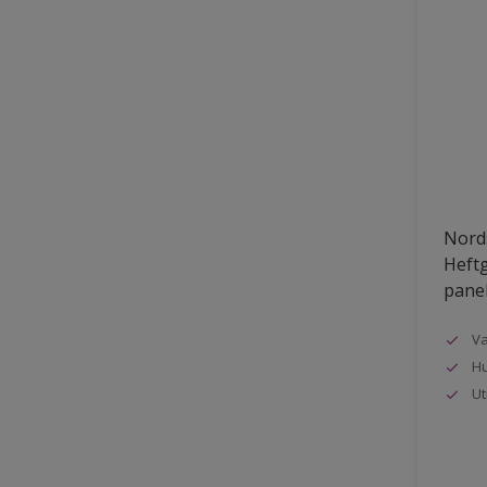
Nords
Heftg
pane
Va
Hu
Ut