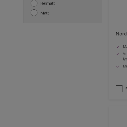
Gjerde
Helmatt
Gulv
Matt
Gulvlist
Hagemøbler
Nords
Ikke-jernholdige metaller
Ma
Listverk
Ve
Metall
ly
Mi
Møbler
Panelvegg og tak interiør
Rekkverk
Sement
Skap og tremøbler
Småmøbler og hyller
Stukk