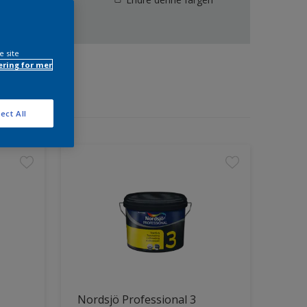
e site
ring for mer
ect All
Nordsjö Professional 3