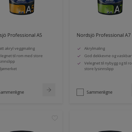
jö Professional A5
Nordsjö Professional A7
tt akryl veggmaling
Akrylmaling
legnet til rom med store
God dekkevne og vaskbar
sinnslipp
Velegnet til nybygg og til 
ljømerket
store lysinnslipp
Sammenligne
Sammenligne