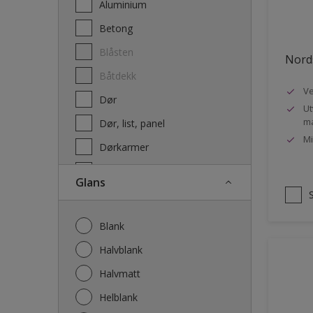
Aluminium
Terrassebeis og uteoljer
Betong
Blåsten
Nords
Båtdekk
Ve
Dør
Ut
ma
Dør, list, panel
Mi
Dørkarmer
Fasade
Glans
Fasade mur og Puss
Fliser
Blank
Galvanisert stål
Halvblank
Garasje
Halvmatt
Gips
Helblank