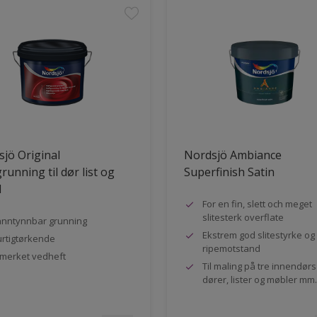
jö Original
Nordsjö Ambiance
running til dør list og
Superfinish Satin
l
For en fin, slett och meget
slitesterk overflate
nntynnbar grunning
Ekstrem god slitestyrke og
rtigtørkende
ripemotstand
merket vedheft
Til maling på tre innendør
dører, lister og møbler mm.