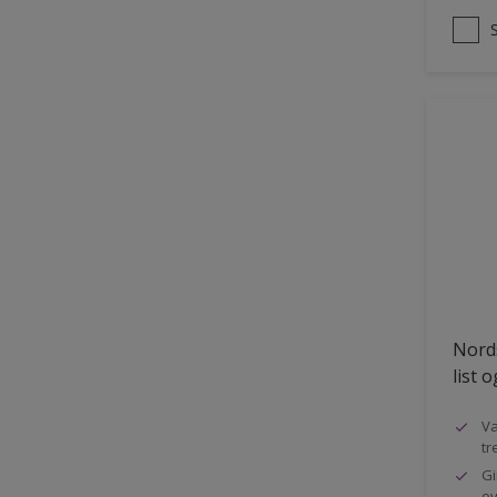
Nords
list 
Va
tr
Gi
ov