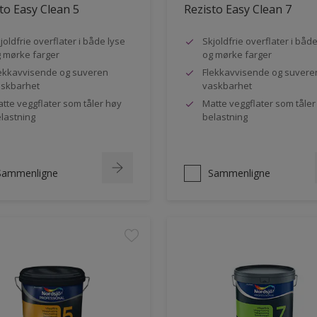
to Easy Clean 5
Rezisto Easy Clean 7
joldfrie overflater i både lyse
Skjoldfrie overflater i båd
 mørke farger
og mørke farger
ekkavvisende og suveren
Flekkavvisende og suvere
skbarhet
vaskbarhet
tte veggflater som tåler høy
Matte veggflater som tåler
lastning
belastning
Sammenligne
Sammenligne