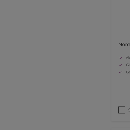
Stål
Tak eksteriør
Tak innendørs
Tapet
Nords
Terrasse
Trapp
Ak
Gi
Trepanel
G
Treverk
Tømmer eksteriør
Vegg
Vinduer
Vinduskarmer
Ytterdør