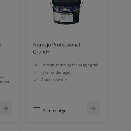
5
Nordsjö Professional
Grund+
Helmatt grunning for vegg og tak
Fyller underlaget
 av
God dekkevne
rtapet,
Sammenligne