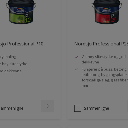
jö Professional P10
Nordsjö Professional P2
rylmaling
Gir høy slitestyrke og god
dekkevne
r høy slitestyrke
Fungerer på puss, betong,
od dekkevne
lettbetong, bygningsplater
forskjellige slag, glassfibe
mm
Sammenligne
Sammenligne