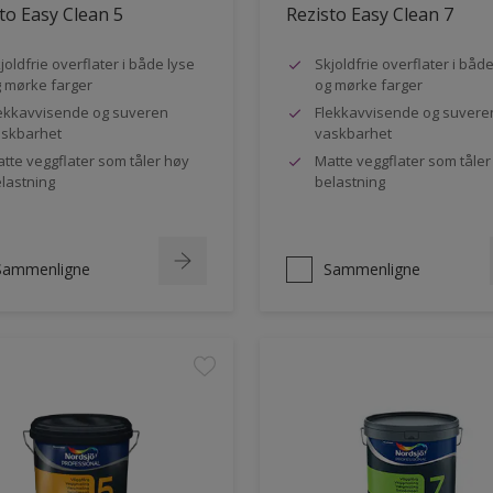
to Easy Clean 5
Rezisto Easy Clean 7
joldfrie overflater i både lyse
Skjoldfrie overflater i båd
 mørke farger
og mørke farger
ekkavvisende og suveren
Flekkavvisende og suvere
skbarhet
vaskbarhet
tte veggflater som tåler høy
Matte veggflater som tåler
lastning
belastning
Sammenligne
Sammenligne