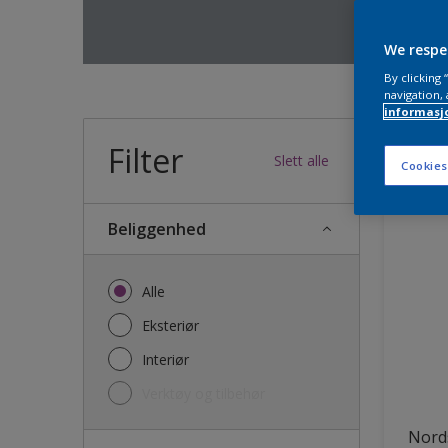
We respe
By clicking
navigation, 
informasj
Filter
36
produk
Slett alle
Cookies
Beliggenhed
Alle
Eksteriør
Interiør
Verktøy og tilbehør
Nords