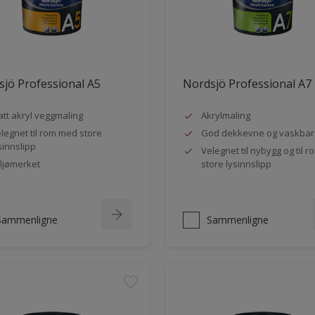
jö Professional A5
Nordsjö Professional A7
tt akryl veggmaling
Akrylmaling
legnet til rom med store
God dekkevne og vaskbar
sinnslipp
Velegnet til nybygg og til 
ljømerket
store lysinnslipp
Sammenligne
Sammenligne