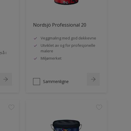
Nordsjö Professional 20
Veggmaling med god dekkevne
Utviklet av og for profesjonelle
malere
så i
Miljømerket
Sammenligne