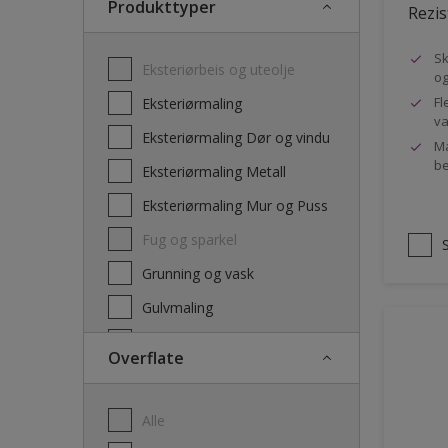
Produkttyper
Rezis
Sk
Eksteriørbeis og uteolje
og
Fl
Eksteriørmaling
va
Eksteriørmaling Dør og vindu
Ma
be
Eksteriørmaling Metall
Eksteriørmaling Mur og Puss
Fug og sparkel
Grunning og vask
Gulvmaling
Interiørbeis og lakk
Overflate
Interiørmaling
Lim
Alle
Maling dør, list og panel