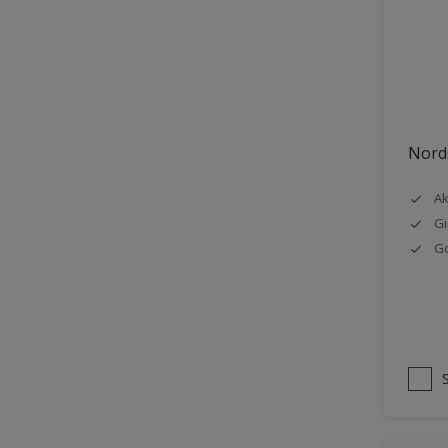
Stål
Tak eksteriør
Tak innendørs
Tapet
Nords
Terrasse
Trapp
Ak
Gi
Trepanel
G
Treverk
Tømmer eksteriør
Vegg
Vinduer
Vinduskarmer
Ytterdør