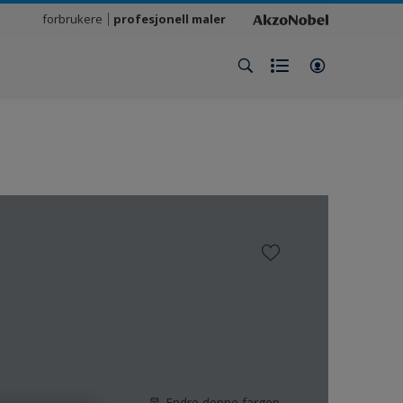
forbrukere
profesjonell maler
Endre denne fargen