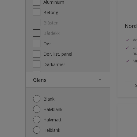
Aluminium
Terrassebeis og uteoljer
Betong
Blåsten
Nords
Båtdekk
Ve
Dør
Ut
ma
Dør, list, panel
Mi
Dørkarmer
Fasade
Glans
Fasade mur og Puss
Fliser
Blank
Galvanisert stål
Halvblank
Garasje
Halvmatt
Gips
Helblank