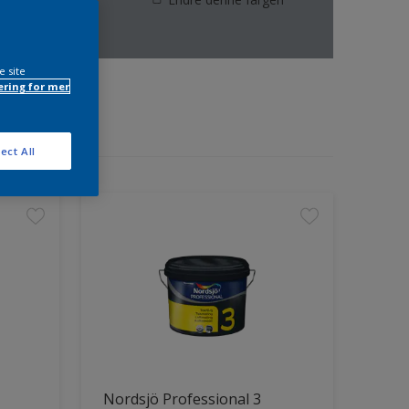
e site
ring for mer
ect All
Nordsjö Professional 3