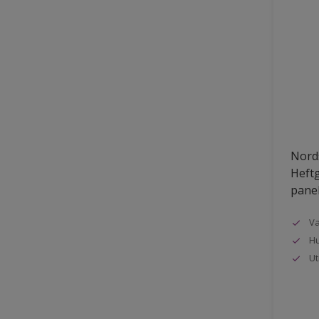
Nords
Heftg
pane
Va
Hu
Ut