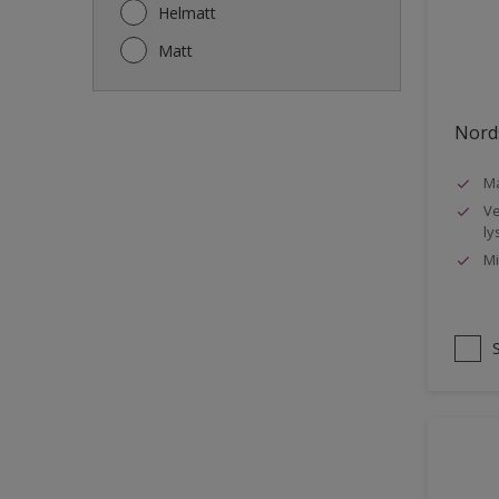
Gjerde
Helmatt
Gulv
Matt
Gulvlist
Hagemøbler
Nords
Ikke-jernholdige metaller
Ma
Listverk
Ve
Metall
ly
Mi
Møbler
Panelvegg og tak interiør
Rekkverk
Sement
Skap og tremøbler
Småmøbler og hyller
Stukk