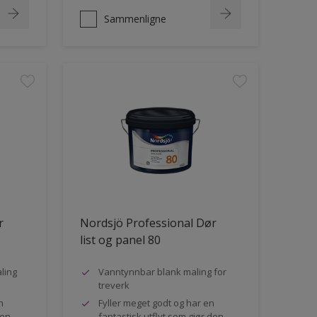
Sammenligne
r
Nordsjö Professional Dør
list og panel 80
ling
Vanntynnbar blank maling for
treverk
n
Fyller meget godt og har en
den
fantastisk utflyt som gjør den