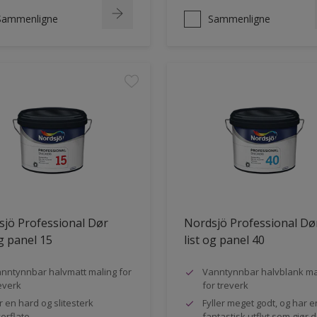
Sammenligne
Sammenligne
jö Professional Dør
Nordsjö Professional Dø
og panel 15
list og panel 40
nntynnbar halvmatt maling for
Vanntynnbar halvblank ma
everk
for treverk
r en hard og slitesterk
Fyller meget godt, og har e
erflate
fantastisk utflyt som gjør 