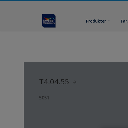
Produkter
Far
T4.04.55
5051