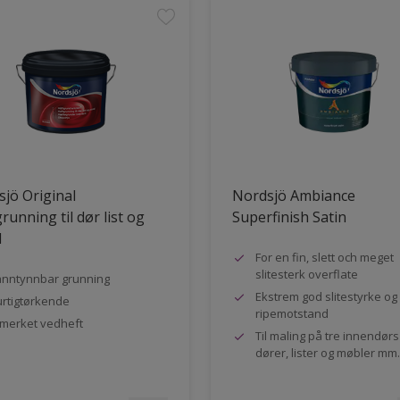
jö Original
Nordsjö Ambiance
running til dør list og
Superfinish Satin
l
For en fin, slett och meget
slitesterk overflate
nntynnbar grunning
Ekstrem god slitestyrke og
rtigtørkende
ripemotstand
merket vedheft
Til maling på tre innendør
dører, lister og møbler mm.