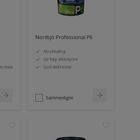
Nordsjö Professional P6
Akrylmaling
Gir høy slitestyrke
rom med
God dekkevne
Sammenligne