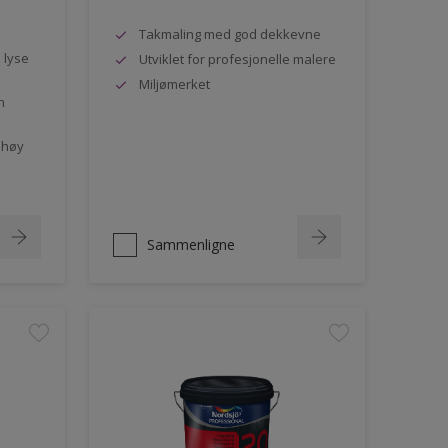
Takmaling med god dekkevne
e lyse
Utviklet for profesjonelle malere
Miljømerket
n
 høy
Sammenligne