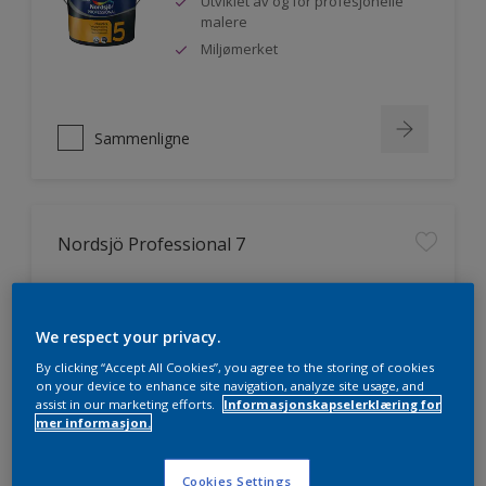
Utviklet av og for profesjonelle
malere
Miljømerket
Sammenligne
Nordsjö Professional 7
Utmerket dekkevne
Lett å påføre og fordele
We respect your privacy.
Jevnere og finere finish, også i
mørke farger
By clicking “Accept All Cookies”, you agree to the storing of cookies
on your device to enhance site navigation, analyze site usage, and
assist in our marketing efforts.
Informasjonskapselerklæring for
mer informasjon.
Sammenligne
Cookies Settings