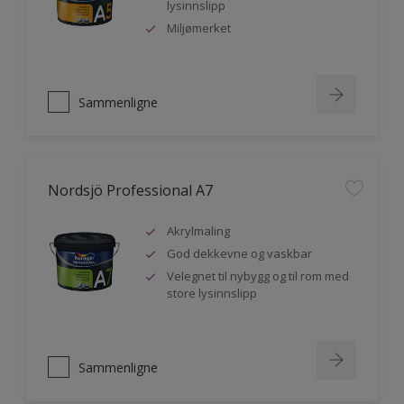
lysinnslipp
Miljømerket
Sammenligne
Nordsjö Professional A7
Akrylmaling
God dekkevne og vaskbar
Velegnet til nybygg og til rom med
store lysinnslipp
Sammenligne