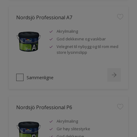
Nordsjö Professional A7
Akrylmaling
God dekkevne og vaskbar
Velegnet til nybygg og til rom med
store lysinnslipp
Sammenligne
Nordsjö Professional P6
Akrylmaling
Gir høy slitestyrke
God dekkevne