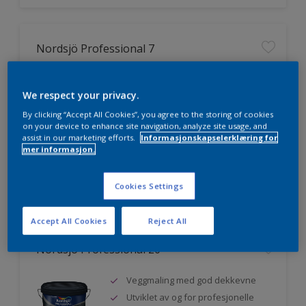
Nordsjö Professional 7
Utmerket dekkevne
We respect your privacy.
Lett å påføre og fordele
Jevnere og finere finish, også i
By clicking “Accept All Cookies”, you agree to the storing of cookies
mørke farger
on your device to enhance site navigation, analyze site usage, and
assist in our marketing efforts.
Informasjonskapselerklæring for
mer informasjon.
Sammenligne
Cookies Settings
Accept All Cookies
Reject All
Nordsjö Professional 20
Veggmaling med god dekkevne
Utviklet av og for profesjonelle