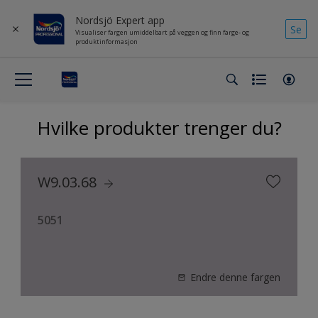
Nordsjö Expert app
Se
Visualiser fargen umiddelbart på veggen og finn farge- og
produktinformasjon
Hvilke produkter trenger du?
W9.03.68
5051
Endre denne fargen