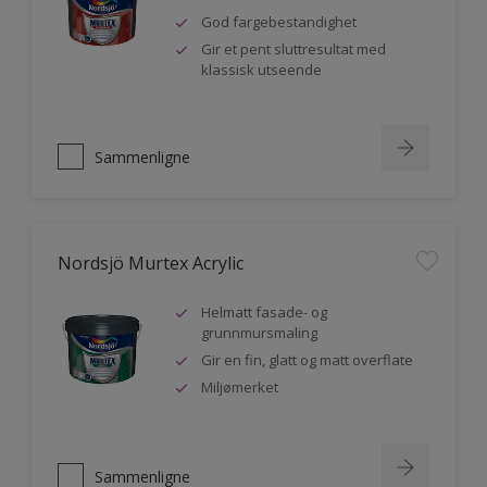
God fargebestandighet
Gir et pent sluttresultat med
klassisk utseende
Sammenligne
Nordsjö Murtex Acrylic
Helmatt fasade- og
grunnmursmaling
Gir en fin, glatt og matt overflate
Miljømerket
Sammenligne