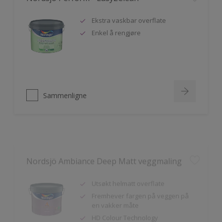
Ekstra vaskbar overflate
Enkel å rengjøre
Sammenligne
Nordsjö Ambiance Deep Matt veggmaling
Utsøkt helmatt overflate
Fremhever fargen på veggen på
en vakker måte
HD Colour Technology