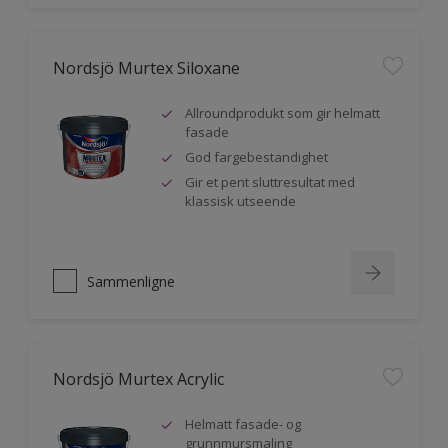
Nordsjö Murtex Siloxane
Allroundprodukt som gir helmatt
fasade
God fargebestandighet
Gir et pent sluttresultat med
klassisk utseende
Sammenligne
Nordsjö Murtex Acrylic
Helmatt fasade- og
grunnmursmaling