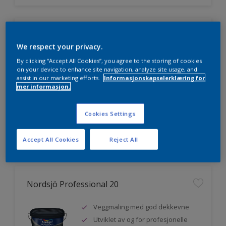
Nordsjö Professional 7
We respect your privacy.
Utmerket dekkevne
By clicking “Accept All Cookies”, you agree to the storing of cookies
on your device to enhance site navigation, analyze site usage, and
Lett å påføre og fordele
assist in our marketing efforts.
Informasjonskapselerklæring for
Jevnere og finere finish, også i
mer informasjon.
mørke farger
Cookies Settings
Sammenligne
Accept All Cookies
Reject All
Nordsjö Professional 20
Veggmaling med god dekkevne
Utviklet av og for profesjonelle