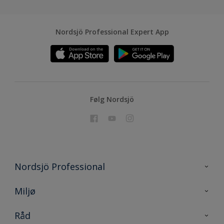
Nordsjö Professional Expert App
Følg Nordsjö
Nordsjö Professional
Kontakt oss
Miljø
En nyanse bedre
Bærekraftig utvikling
Råd
Prosjekt