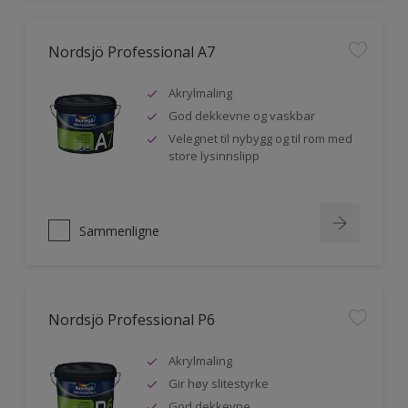
Nordsjö Professional A7
Akrylmaling
God dekkevne og vaskbar
Velegnet til nybygg og til rom med
store lysinnslipp
Sammenligne
Nordsjö Professional P6
Akrylmaling
Gir høy slitestyrke
God dekkevne