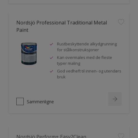
Nordsjö Professional Traditional Metal
Paint
Rustbeskyttende alkydgrunning
for stålkonstruksjoner
Kan overmales med de fleste
typer maling
God vedheft til innen- og utendørs
bruk
Sammenligne
Nordsjö Perform+ Easy2Clean