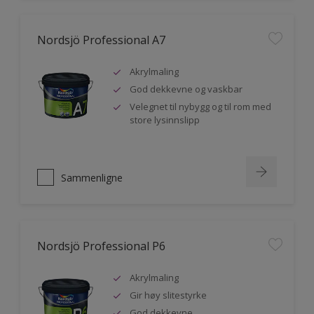
Nordsjö Professional A7
Akrylmaling
God dekkevne og vaskbar
Velegnet til nybygg og til rom med
store lysinnslipp
Sammenligne
Nordsjö Professional P6
Akrylmaling
Gir høy slitestyrke
God dekkevne