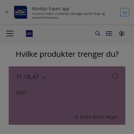
Nordsjö Expert app
Se
Visualiser fargen umiddelbart på veggen og finn farge- og
produktinformasjon
Hvilke produkter trenger du?
Y1.18.47
5051
Endre denne fargen