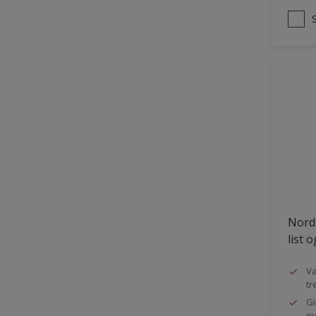
Nords
list 
Va
tr
Gi
ov