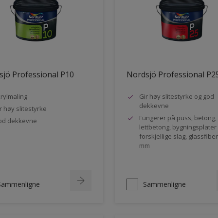
jö Professional P10
Nordsjö Professional P2
rylmaling
Gir høy slitestyrke og god
dekkevne
r høy slitestyrke
Fungerer på puss, betong,
od dekkevne
lettbetong, bygningsplater
forskjellige slag, glassfibe
mm
Sammenligne
Sammenligne