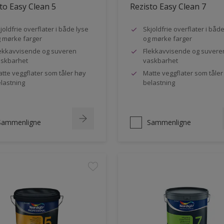
to Easy Clean 5
Rezisto Easy Clean 7
joldfrie overflater i både lyse
Skjoldfrie overflater i båd
 mørke farger
og mørke farger
ekkavvisende og suveren
Flekkavvisende og suvere
skbarhet
vaskbarhet
tte veggflater som tåler høy
Matte veggflater som tåler
lastning
belastning
Sammenligne
Sammenligne