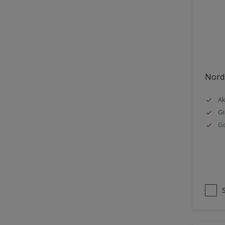
Stål
Tak eksteriør
Tak innendørs
Tapet
Nords
Terrasse
Trapp
Ak
Gi
Trepanel
G
Treverk
Tømmer eksteriør
Vegg
Vinduer
Vinduskarmer
Ytterdør