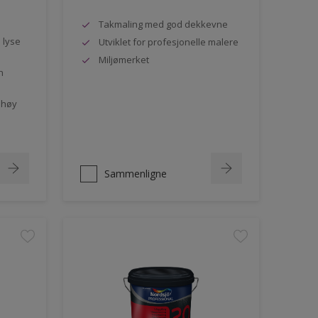
Takmaling med god dekkevne
e lyse
Utviklet for profesjonelle malere
Miljømerket
n
 høy
Sammenligne