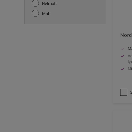
Gjerde
Helmatt
Gulv
Matt
Gulvlist
Hagemøbler
Nords
Ikke-jernholdige metaller
Ma
Listverk
Ve
Metall
ly
Mi
Møbler
Panelvegg og tak interiør
Rekkverk
Sement
Skap og tremøbler
Småmøbler og hyller
Stukk