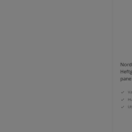
Nords
Heftg
pane
Va
Hu
Ut