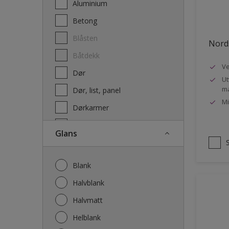
Aluminium
Terrassebeis og uteoljer
Betong
Blåsten
Nords
Båtdekk
Ve
Dør
Ut
ma
Dør, list, panel
Mi
Dørkarmer
Fasade
Glans
Fasade mur og Puss
Fliser
Blank
Galvanisert stål
Halvblank
Garasje
Halvmatt
Gips
Helblank