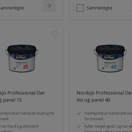
Sammenligne
Sammenligne
jö Professional Dør
Nordsjö Professional Dø
og panel 15
list og panel 40
nntynnbar halvmatt maling for
Vanntynnbar halvblank ma
everk
for treverk
r en hard og slitesterk
Fyller meget godt, og har e
erflate
fantastisk utflyt som gjør 