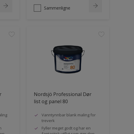
Sammenligne
r
Nordsjö Professional Dør
list og panel 80
ling
Vanntynnbar blank maling for
treverk
n
Fyller meget godt og har en
den
fantastisk utflyt som gjør den