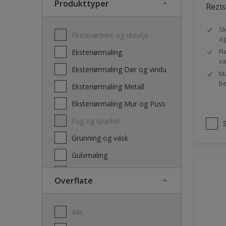
Produkttyper
Rezis
Sk
Eksteriørbeis og uteolje
og
Fl
Eksteriørmaling
va
Eksteriørmaling Dør og vindu
Ma
be
Eksteriørmaling Metall
Eksteriørmaling Mur og Puss
Fug og sparkel
Grunning og vask
Gulvmaling
Interiørbeis og lakk
Overflate
Interiørmaling
Lim
Alle
Maling dør, list og panel