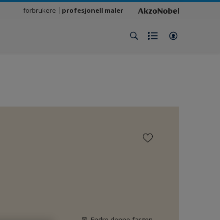
forbrukere
profesjonell maler
Endre denne fargen