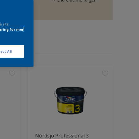
e site
ring for mer
ect All
Nordsjö Professional 3