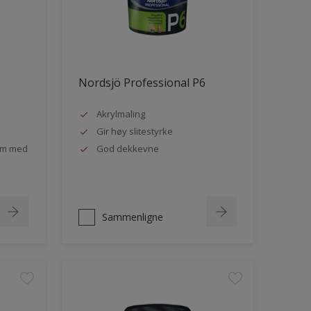
Nordsjö Professional P6
Akrylmaling
Gir høy slitestyrke
rom med
God dekkevne
Sammenligne