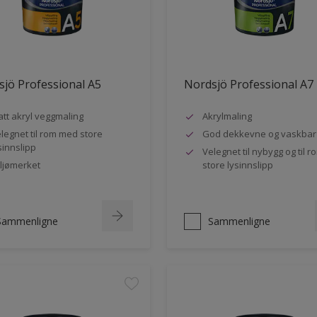
jö Professional A5
Nordsjö Professional A7
tt akryl veggmaling
Akrylmaling
legnet til rom med store
God dekkevne og vaskbar
sinnslipp
Velegnet til nybygg og til 
ljømerket
store lysinnslipp
Sammenligne
Sammenligne