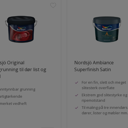
jö Original
Nordsjö Ambiance
running til dør list og
Superfinish Satin
l
For en fin, slett och meget
slitesterk overflate
nntynnbar grunning
Ekstrem god slitestyrke og
rtigtørkende
ripemotstand
merket vedheft
Til maling på tre innendør
dører, lister og møbler mm.