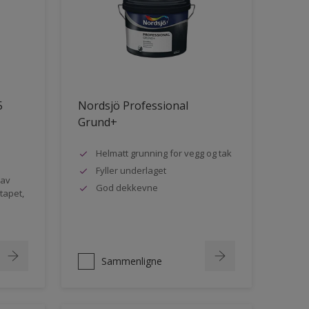
5
Nordsjö Professional
Grund+
Helmatt grunning for vegg og tak
Fyller underlaget
 av
God dekkevne
rtapet,
Sammenligne