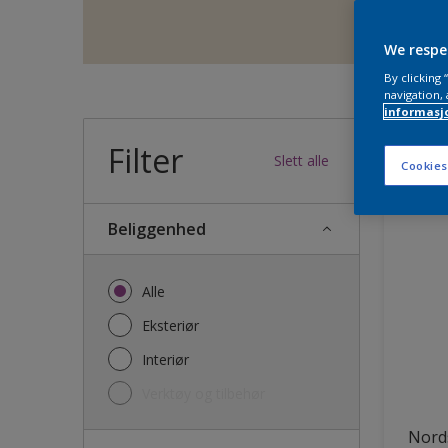
We respe
By clicking
navigation, 
informasj
Filter
36
produk
Slett alle
Cookies
Beliggenhed
Alle
Eksteriør
Interiør
Verktøy og tilbehør
Nords