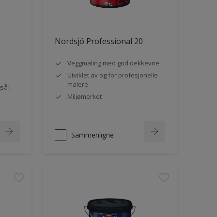
Nordsjö Professional 20
Veggmaling med god dekkevne
Utviklet av og for profesjonelle
malere
så i
Miljømerket
Sammenligne