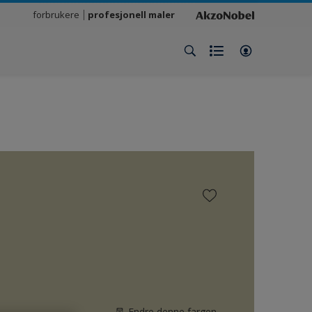
forbrukere
profesjonell maler
Endre denne fargen