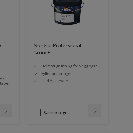
5
Nordsjö Professional
Grund+
Helmatt grunning for vegg og tak
Fyller underlaget
 av
God dekkevne
rtapet,
Sammenligne