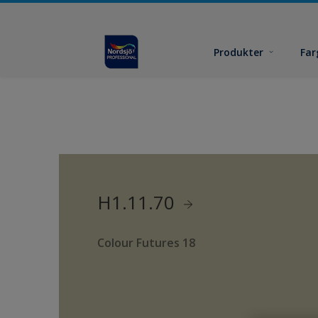
Produkter
Far
H1.11.70
Colour Futures 18