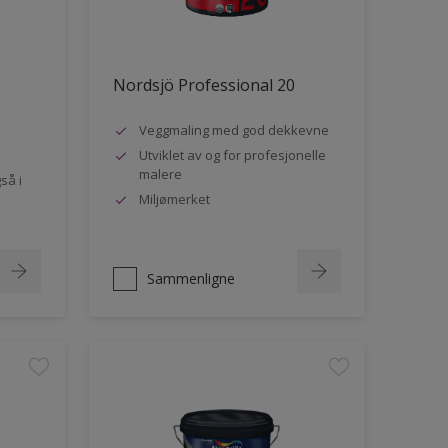
Nordsjö Professional 20
Veggmaling med god dekkevne
Utviklet av og for profesjonelle
malere
så i
Miljømerket
Sammenligne