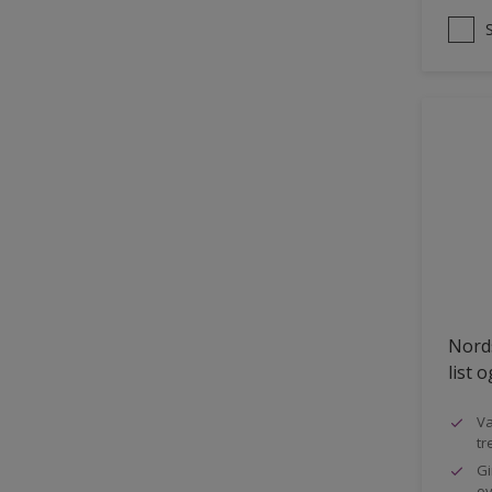
Nords
list 
Va
tr
Gi
ov