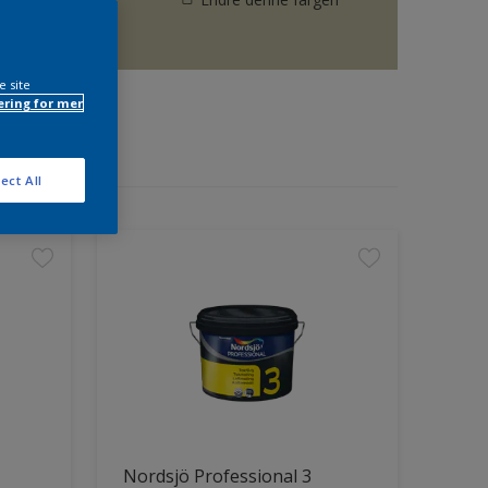
e site
ring for mer
ect All
Nordsjö Professional 3