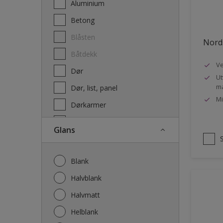
Aluminium
Terrassebeis og uteoljer
Betong
Blåsten
Nords
Båtdekk
Ve
Dør
Ut
ma
Dør, list, panel
Mi
Dørkarmer
Fasade
Glans
Fasade mur og Puss
Fliser
Blank
Galvanisert stål
Halvblank
Garasje
Halvmatt
Gips
Helblank