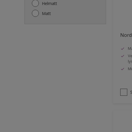
Gjerde
Helmatt
Gulv
Matt
Gulvlist
Hagemøbler
Nords
Ikke-jernholdige metaller
Ma
Listverk
Ve
Metall
ly
Mi
Møbler
Panelvegg og tak interiør
Rekkverk
Sement
Skap og tremøbler
Småmøbler og hyller
Stukk