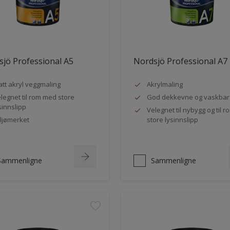
jö Professional A5
Nordsjö Professional A7
tt akryl veggmaling
Akrylmaling
legnet til rom med store
God dekkevne og vaskbar
sinnslipp
Velegnet til nybygg og til 
ljømerket
store lysinnslipp
Sammenligne
Sammenligne