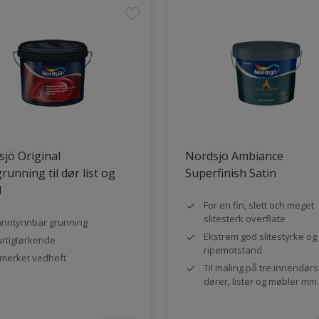
jö Original
Nordsjö Ambiance
running til dør list og
Superfinish Satin
l
For en fin, slett och meget
slitesterk overflate
nntynnbar grunning
Ekstrem god slitestyrke og
rtigtørkende
ripemotstand
merket vedheft
Til maling på tre innendør
dører, lister og møbler mm.