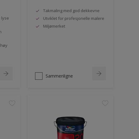
Takmaling med god dekkevne
e lyse
Utviklet for profesjonelle malere
Miljømerket
n
 høy
Sammenligne