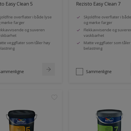
to Easy Clean 5
Rezisto Easy Clean 7
joldfrie overflater i både lyse
Skjoldfrie overflater i båd
 mørke farger
og mørke farger
ekkavvisende og suveren
Flekkavvisende og suvere
skbarhet
vaskbarhet
tte veggflater som tåler høy
Matte veggflater som tåler
lastning
belastning
Sammenligne
Sammenligne