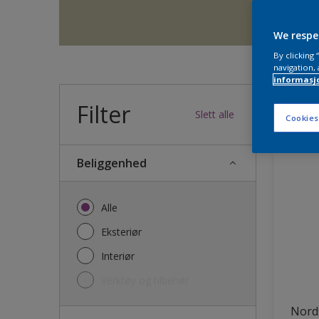
We respe
By clicking
navigation, 
informasj
Filter
36
produk
Slett alle
Cookies
Beliggenhed
Alle
Eksteriør
Interiør
Verktøy og tilbehør
Nords