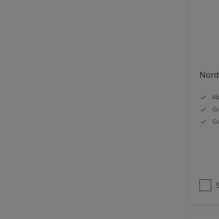
Stål
Tak eksteriør
Tak innendørs
Tapet
Nords
Terrasse
Trapp
Ak
Gi
Trepanel
G
Treverk
Tømmer eksteriør
Vegg
Vinduer
Vinduskarmer
Ytterdør