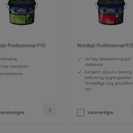
jö Professional P10
Nordsjö Professional P2
rylmaling
Gir høy slitestyrke og god
dekkevne
r høy slitestyrke
Fungerer på puss, betong,
od dekkevne
lettbetong, bygningsplater
forskjellige slag, glassfibe
mm
Sammenligne
Sammenligne