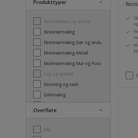
Produkttyper
Rezis
Sk
Eksteriørbeis og uteolje
og
Fl
Eksteriørmaling
va
Eksteriørmaling Dør og vindu
Ma
be
Eksteriørmaling Metall
Eksteriørmaling Mur og Puss
Fug og sparkel
Grunning og vask
Gulvmaling
Interiørbeis og lakk
Overflate
Interiørmaling
Lim
Alle
Maling dør, list og panel