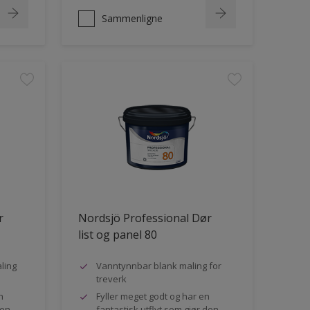
Sammenligne
r
Nordsjö Professional Dør
list og panel 80
ling
Vanntynnbar blank maling for
treverk
n
Fyller meget godt og har en
den
fantastisk utflyt som gjør den