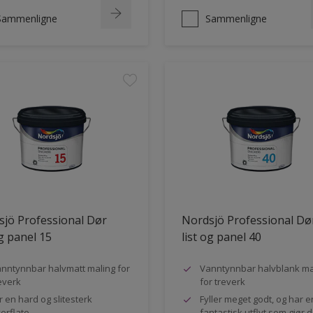
Sammenligne
Sammenligne
jö Professional Dør
Nordsjö Professional Dø
og panel 15
list og panel 40
nntynnbar halvmatt maling for
Vanntynnbar halvblank ma
everk
for treverk
r en hard og slitesterk
Fyller meget godt, og har e
erflate
fantastisk utflyt som gjør 