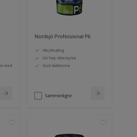
Nordsjö Professional P6
Akrylmaling
Gir høy slitestyrke
rom med
God dekkevne
Sammenligne