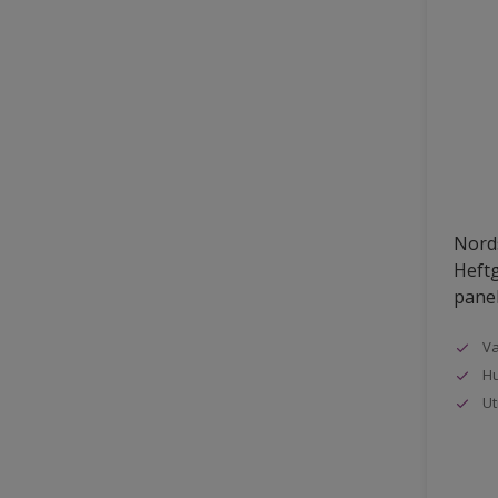
Nords
Heftg
pane
Va
Hu
Ut