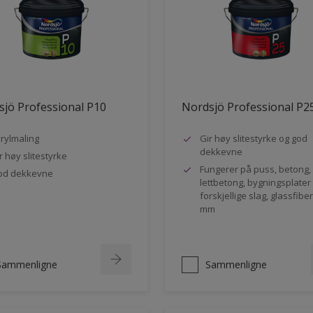
jö Professional P10
Nordsjö Professional P2
rylmaling
Gir høy slitestyrke og god
dekkevne
r høy slitestyrke
Fungerer på puss, betong,
od dekkevne
lettbetong, bygningsplater
forskjellige slag, glassfibe
mm
Sammenligne
Sammenligne