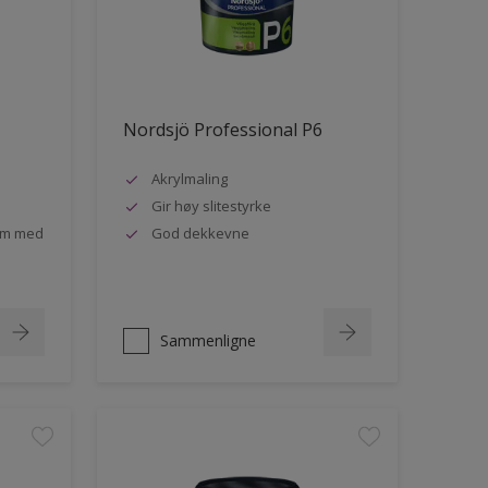
Nordsjö Professional P6
Akrylmaling
Gir høy slitestyrke
rom med
God dekkevne
Sammenligne