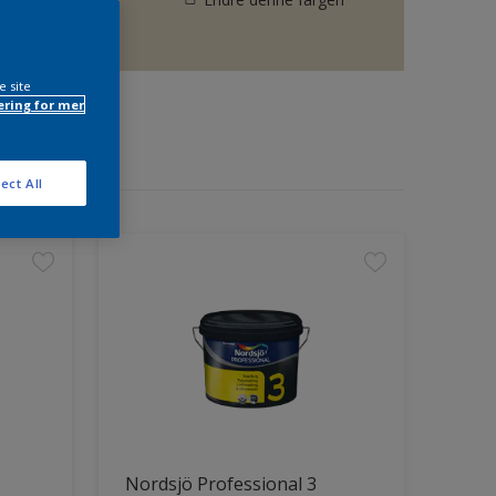
e site
ring for mer
ect All
Nordsjö Professional 3