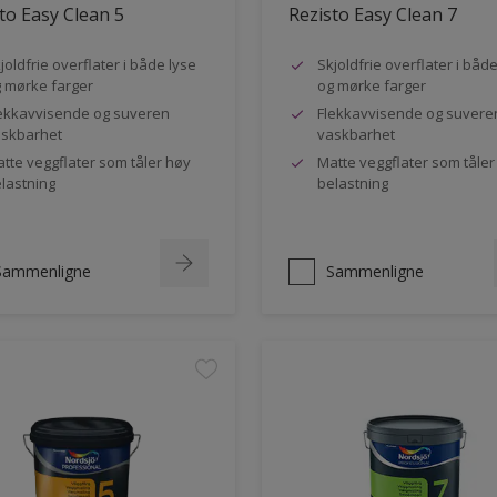
to Easy Clean 5
Rezisto Easy Clean 7
joldfrie overflater i både lyse
Skjoldfrie overflater i båd
 mørke farger
og mørke farger
ekkavvisende og suveren
Flekkavvisende og suvere
skbarhet
vaskbarhet
tte veggflater som tåler høy
Matte veggflater som tåler
lastning
belastning
Sammenligne
Sammenligne