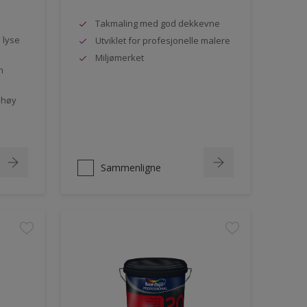
Takmaling med god dekkevne
e lyse
Utviklet for profesjonelle malere
Miljømerket
n
 høy
Sammenligne