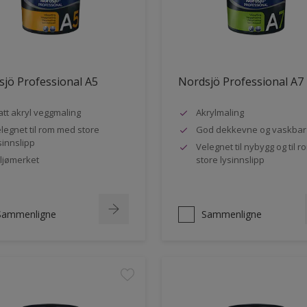
jö Professional A5
Nordsjö Professional A7
tt akryl veggmaling
Akrylmaling
legnet til rom med store
God dekkevne og vaskbar
sinnslipp
Velegnet til nybygg og til 
ljømerket
store lysinnslipp
Sammenligne
Sammenligne