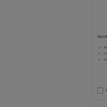
Stål
Tak eksteriør
Tak innendørs
Tapet
Nords
Terrasse
Trapp
Ak
Gi
Trepanel
G
Treverk
Tømmer eksteriør
Vegg
Vinduer
Vinduskarmer
Ytterdør