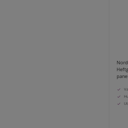
Nords
Heftg
pane
Va
Hu
Ut