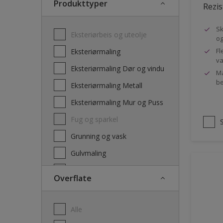
Produkttyper
Rezis
Sk
Eksteriørbeis og uteolje
og
Fl
Eksteriørmaling
va
Eksteriørmaling Dør og vindu
Ma
be
Eksteriørmaling Metall
Eksteriørmaling Mur og Puss
Fug og sparkel
Grunning og vask
Gulvmaling
Interiørbeis og lakk
Overflate
Interiørmaling
Lim
Alle
Maling dør, list og panel