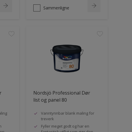
Sammenligne
r
Nordsjö Professional Dør
list og panel 80
ling
Vanntynnbar blank maling for
treverk
n
Fyller meget godt og har en
den
fantastisk utflyt som gjør den