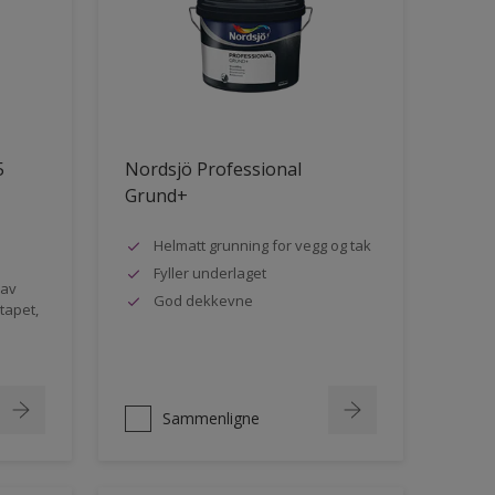
5
Nordsjö Professional
Grund+
Helmatt grunning for vegg og tak
Fyller underlaget
 av
God dekkevne
rtapet,
Sammenligne