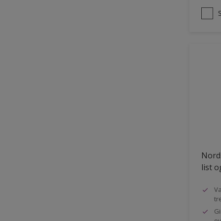
Nords
list 
Va
tr
Gi
ov