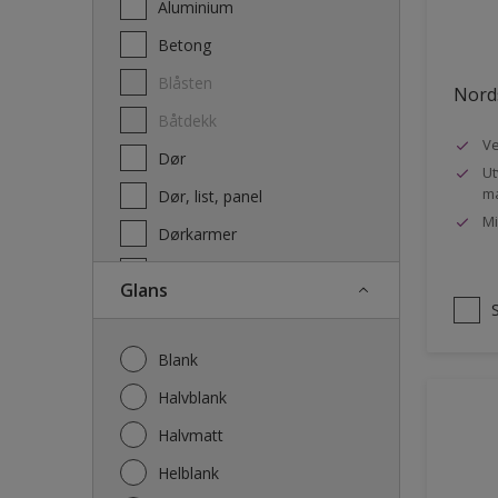
Aluminium
Terrassebeis og uteoljer
Betong
Blåsten
Nords
Båtdekk
Ve
Dør
Ut
ma
Dør, list, panel
Mi
Dørkarmer
Fasade
Glans
Fasade mur og Puss
Fliser
Blank
Galvanisert stål
Halvblank
Garasje
Halvmatt
Gips
Helblank