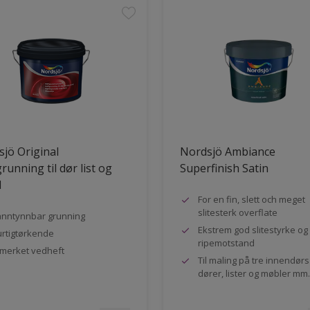
jö Original
Nordsjö Ambiance
running til dør list og
Superfinish Satin
l
For en fin, slett och meget
slitesterk overflate
nntynnbar grunning
Ekstrem god slitestyrke og
rtigtørkende
ripemotstand
merket vedheft
Til maling på tre innendør
dører, lister og møbler mm.