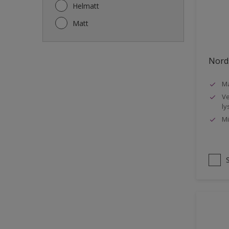
Gjerde
Helmatt
Gulv
Matt
Gulvlist
Hagemøbler
Nords
Ikke-jernholdige metaller
Ma
Listverk
Ve
Metall
ly
Mi
Møbler
Panelvegg og tak interiør
Rekkverk
Sement
Skap og tremøbler
Småmøbler og hyller
Stukk