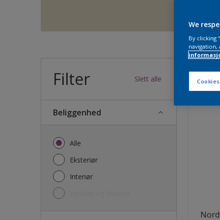
We respe
By clicking
navigation, 
informasj
Filter
37
produk
Slett alle
Cookies
Beliggenhed
Alle
Eksteriør
Interiør
Verktøy og tilbehør
Nords