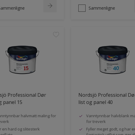
Sammenligne
Sammenligne
jö Professional Dør
Nordsjö Professional Dø
og panel 15
list og panel 40
nntynnbar halvmatt maling for
Vanntynnbar halvblank ma
everk
for treverk
r en hard og slitesterk
Fyller meget godt, og har e
erflate
fantastisk utflyt som gjør 