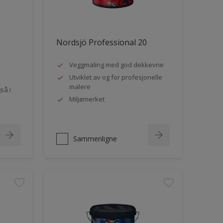
Nordsjö Professional 20
Veggmaling med god dekkevne
Utviklet av og for profesjonelle
malere
så i
Miljømerket
Sammenligne