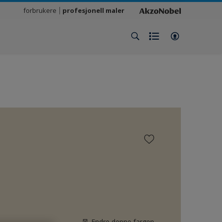
forbrukere
profesjonell maler
Endre denne fargen